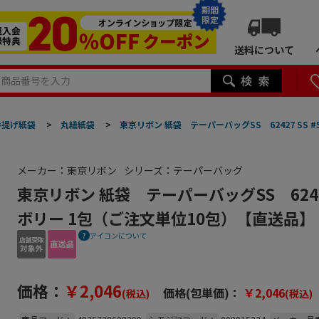
期間
限定
送料について
手提げ紙袋
>
丸紐紙袋
>
東京リボン 紙袋 テーパーバッグSS 62427 SS
メーカー：東京リボン
シリーズ：テーパーバッグ
東京リボン 紙袋 テーパーバッグSS 62427
ボリー 1包（ご注文単位10包）【直送品】
アイコンについて
価格：
￥2,046
価格(包単価)：
￥2,046
(税込)
(税込)