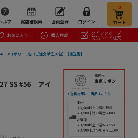
0
ヘルプ
実店舗検索
会員登録
ログイン
カート
クイックオーダー
お気に入り
購入履歴
商品コード注文
 #56 アイボリー 1包（ご注文単位10包）【直送品】
発送元
東京リボン
 SS #56 アイ
送料対策に！商品はこちら
本州
￥3,980以上で送料無料
￥3,980未満の場合￥880
北海道
￥3,980以上で送料￥550
￥3,980未満の場合￥1,100