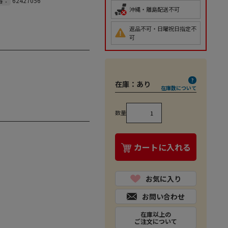
番：
62427056
沖縄・離島配送不可
返品不可・日曜祝日指定不
可
在庫：
あり
在庫数について
数量
カートに入れる
お気に入り
お問い合わせ
在庫以上の
ご注文について