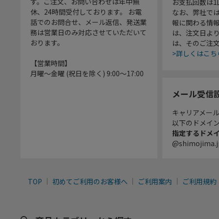
す。ご注文、お問い合わせは年中無
お支払回数は
休、24時間受付しております。 お電
なお、弊社では
話でのお問合せ、メール返信、発送業
報に関わる情
務は営業日のみ対応させていただいて
は、注文日よ
おります。
は、そのご注
>詳しくはこち
【営業時間】
月曜～金曜 (祝日を除く) 9:00～17:00
メール受信
キャリアメー
以下のドメイ
指定するドメ
@shimojima.j
TOP
初めてご利用のお客様へ
ご利用案内
ご利用規約