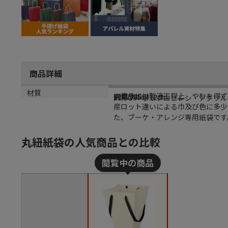
商品詳細
商品説明
メーカー名
メーカー品番
サイズ
材質
※商品には製造工程上、やむを得ず
東京リボン
62427056
23×23×D12cm
パルプ・ポリプロピレン・アクリル
産ロット違いによる巾及び色に多少
た、ブーケ・アレンジ専用紙袋です
丸紐紙袋の人気商品との比較