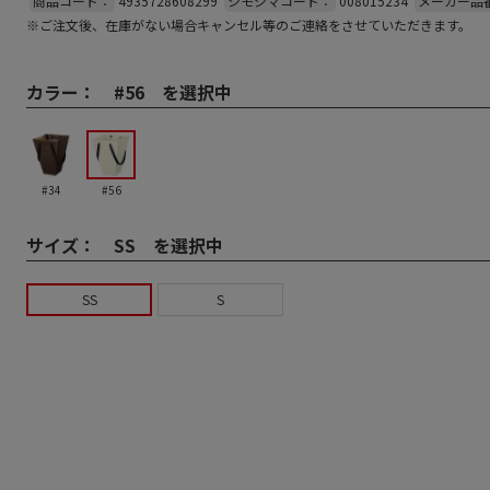
商品コード：
4935728608299
シモジマコード：
008015234
メーカー品
※ご注文後、在庫がない場合キャンセル等のご連絡をさせていただきます。
カラー：
#56 を選択中
#34
#56
サイズ：
SS を選択中
SS
S