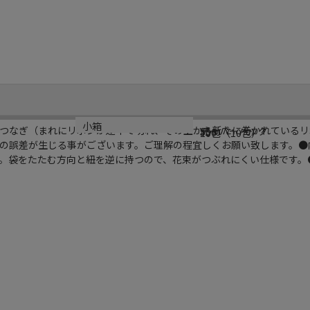
シリーズ名
規格
カラー
小箱
つなぎ（まれにリボンが途中で切れ、その上から新たに巻かれているリ
テーパーバッグ
SS
#56
10包（10包）
の誤差が生じる事がございます。ご理解の程宜しくお願い致します。●
。袋をたたむ方向と紐を逆に持つので、花束がつぶれにくい仕様です。●