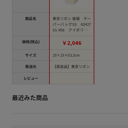
商品名
東京リボン 紙袋 テー
パーバッグSS 62427
SS #56 アイボリー 1
包（ご注文単位10包）
【直送品】
価格(税込)
￥2,046
サイズ
23×23×D12cm
発送元
【直送品】東京リボン
レビュー
最近みた商品