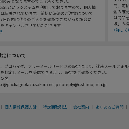
1回のみとなりますのでご了承ください。
尚、前
SSLというシステムを利用しておりますので、個人情
金の確
報は保護されています。前払い決済のご注文について
は商品
り7日以内に代金のご入金を確認できなかった場合に
域」の
文をキャンセルさせていただきます。
>詳しく
ら
設定について
ル、プロバイダ、フリーメールサービスの設定により、迷惑メールフォル
ンを指定しメールを受信できるよう、設定をご確認ください。
イン名
p @packageplaza.sakura.ne.jp noreply@c.shimojima.jp
個人情報保護方針
特定商取引法
会社案内
よくあるご質問