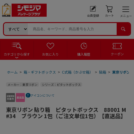
会員登録
カート
メニュー
クーポン
カテゴリから探す
お気に入り
購入履歴
ホーム
>
箱・ギフトボックス
>
C式箱（かぶせ箱）
>
貼箱
>
東京リボン 貼
メーカー：東京リボン
シリーズ：ピタットボックス
アイコンについて
東京リボン 貼り箱 ピタットボックス 88001 M
#34 ブラウン 1包（ご注文単位1包）【直送品】