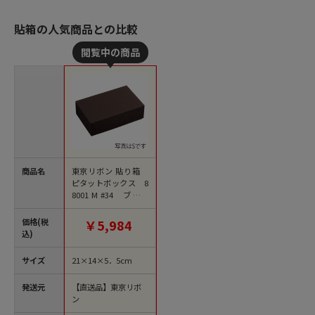
貼箱の人気商品との比較
商品名
東京リボン 貼り箱
ピタットボックス 8
8001 M #34 ブラウ
ン 1包（ご注文単位1
包）【直送品】
価格(税
￥5,984
込)
サイズ
21×14×5．5cm
発送元
【直送品】東京リボ
ン