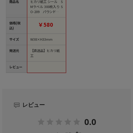
商品名
ヒカリ紙工 シール S
Mラベル 300枚入り S
O-209 パウンドケー
キ 300枚/束（ご注文
単位1束）【直送品】
価格(税
￥580
込)
サイズ
W38×H33mm
発送元
【直送品】ヒカリ紙
工
レビュー
レビュー
0.0