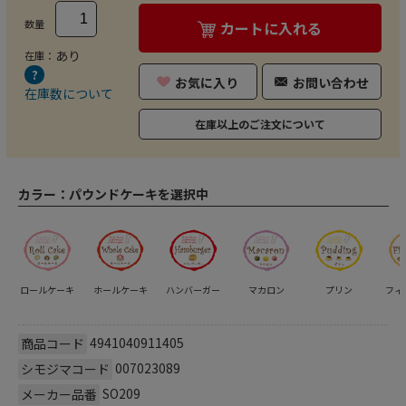
数量
カートに入れる
あり
在庫：
お気に入り
お問い合わせ
在庫数について
在庫以上のご注文について
カラー：
パウンドケーキを選択中
ロールケーキ
ホールケーキ
ハンバーガー
マカロン
プリン
フィ
4941040911405
商品コード
007023089
シモジマコード
SO209
メーカー品番