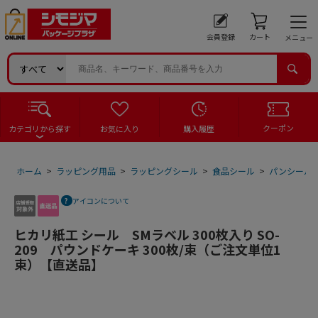
会員登録
カート
メニュー
クーポン
カテゴリから探す
お気に入り
購入履歴
ホーム
>
ラッピング用品
>
ラッピングシール
>
食品シール
>
パンシール
アイコンについて
ヒカリ紙工 シール SMラベル 300枚入り SO-
209 パウンドケーキ 300枚/束（ご注文単位1
束）【直送品】