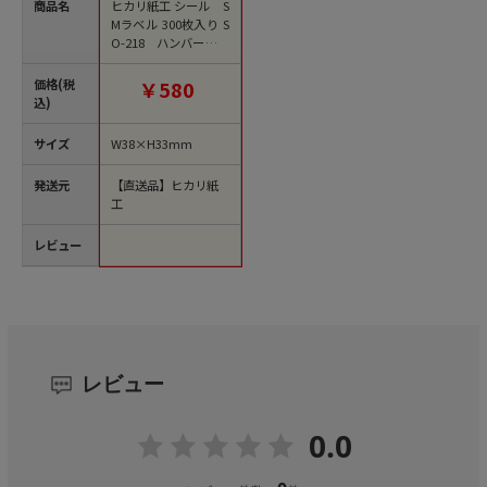
商品名
ヒカリ紙工 シール S
Mラベル 300枚入り S
O-218 ハンバーガー
300枚/束（ご注文単
位1束）【直送品】
価格(税
￥580
込)
サイズ
W38×H33mm
発送元
【直送品】ヒカリ紙
工
レビュー
レビュー
0.0