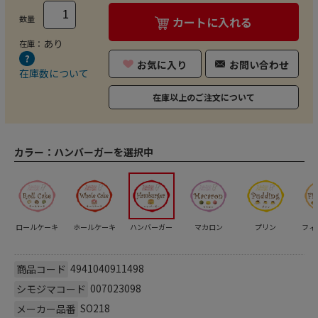
数量
カートに入れる
あり
在庫：
お気に入り
お問い合わせ
在庫数について
在庫以上のご注文について
カラー：
ハンバーガーを選択中
ロールケーキ
ホールケーキ
ハンバーガー
マカロン
プリン
フィ
4941040911498
商品コード
007023098
シモジマコード
SO218
メーカー品番