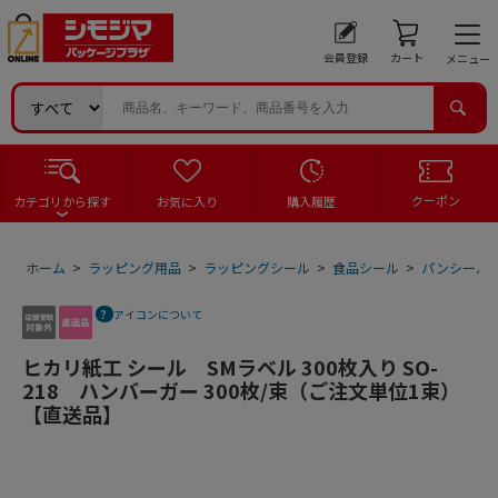
会員登録
カート
メニュー
クーポン
カテゴリから探す
お気に入り
購入履歴
ホーム
>
ラッピング用品
>
ラッピングシール
>
食品シール
>
パンシール
アイコンについて
ヒカリ紙工 シール SMラベル 300枚入り SO-
218 ハンバーガー 300枚/束（ご注文単位1束）
【直送品】