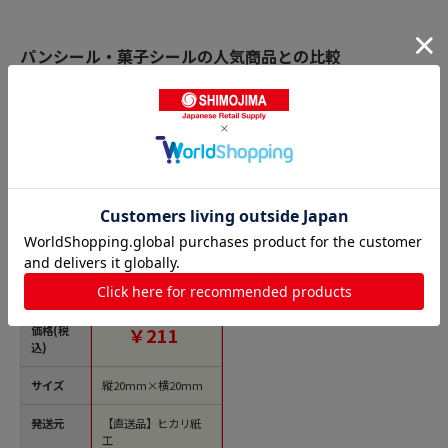
パンシール・菓子シールの人気商品との比較
商品名
ヒカリ紙工 フレーバ
ーシール SMラベル
300枚入 SO-169 日向
夏 1袋（ご注文単位
1袋）【直送品】
価格(税
￥211
込)
サイズ
縦20mm×横20mm
発送元
【直送品】ヒカリ紙
工