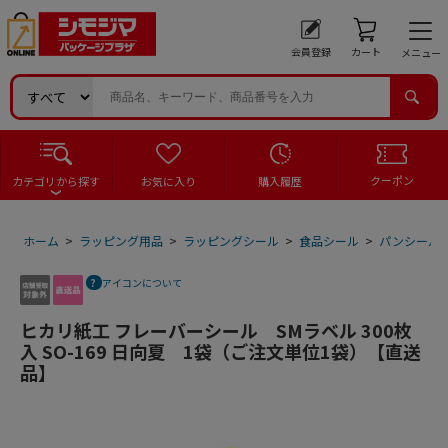
会員登録
カート
メニュー
クーポン
カテゴリから探す
お気に入り
購入履歴
ホーム
>
ラッピング用品
>
ラッピングシール
>
食品シール
>
パンシール
アイコンについて
ヒカリ紙工 フレーバーシール SMラベル 300枚
入 SO-169 日向夏 1袋（ご注文単位1袋）【直送
品】