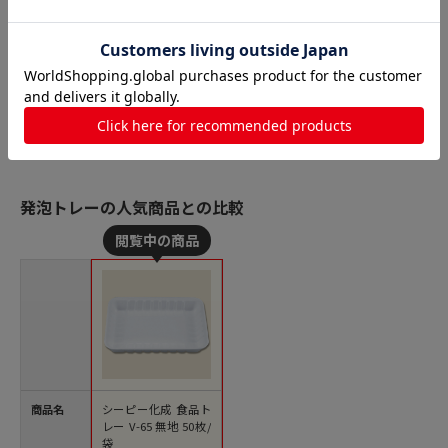
発泡トレーの人気商品との比較
商品名
シーピー化成 食品ト
レー V-65 無地 50枚/
袋