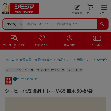
会員登録
カート
メニュー
クーポン
カテゴリから探す
お気に入り
購入履歴
ホーム
>
食品容器・食品包装資材
>
食品トレー
>
発泡トレー
>
シーピー化成
メーカー：シーピー化成
ブランド：リアルリーフ
シリーズ：V
アイコンについて
シーピー化成 食品トレー V-65 無地 50枚/袋