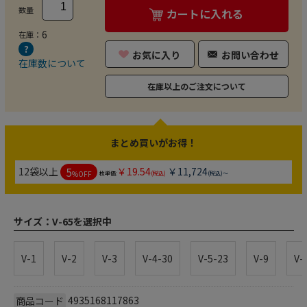
数量
カートに入れる
6
在庫：
お気に入り
お問い合わせ
在庫数について
在庫以上のご注文について
まとめ買いがお得！
5
12袋以上
￥19.54
￥11,724
%OFF
枚単価:
(税込)
(税込)～
サイズ：
V-65を選択中
V-1
V-2
V-3
V-4-30
V-5-23
V-9
V-
4935168117863
商品コード