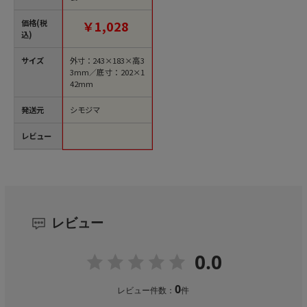
価格(税
￥1,028
込)
サイズ
外寸：243×183×高3
3mm／底寸：202×1
42mm
発送元
シモジマ
レビュー
レビュー
0.0
0
レビュー件数：
件