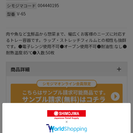
004440195
シモジマコード
V-65
型番
肉や魚など生鮮品から惣菜まで、幅広くお客様のニーズに対応す
るトレー容器です。ラップ・ストレッチフィルムとの相性も抜群
です。●電子レンジ使用不可●オーブン使用不可●耐油性:なし●
耐熱温度:85℃●入数:50枚
商品詳細
おすすめ特集はこちら