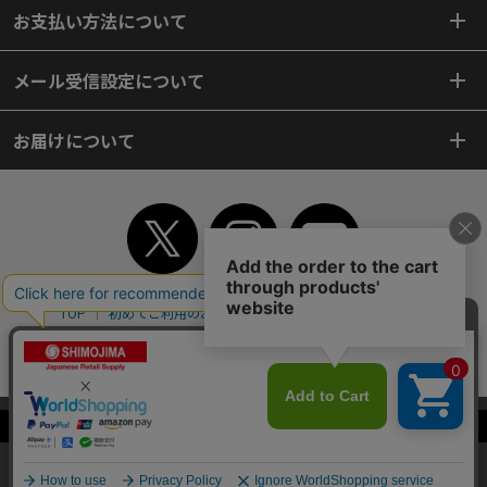
お支払い方法について
メール受信設定について
お届けについて
TOP
初めてご利用のお客様へ
ご利用案内
ご利用規約
個人情報保護方針
特定商取引法
会社案内
よくあるご質問
お問い合わせ
ピンポイントサーチ
サイトマップ
WEBカタログ
英語版TOP
当サイトはクッキー（Cookie）を使用しています。Cookieの使用に同意いた
Copyright© 2018 SHIMOJIMA Co.,Ltd. All Rights Reserved.
だける場合は「OK」をクリックしてください。
OK