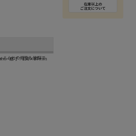
在庫以上の
ご注文について
ィルムとの相性も抜群で
mm／底寸：158×87mm