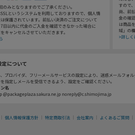
すので
1回のみとなりますのでご了承ください。
尚、前
SSLというシステムを利用しておりますので、個人情
金の確
報は保護されています。前払い決済のご注文について
は商品
り7日以内に代金のご入金を確認できなかった場合に
域」の
文をキャンセルさせていただきます。
>詳しく
ら
設定について
ル、プロバイダ、フリーメールサービスの設定により、迷惑メールフォル
ンを指定しメールを受信できるよう、設定をご確認ください。
イン名
p @packageplaza.sakura.ne.jp noreply@c.shimojima.jp
個人情報保護方針
特定商取引法
会社案内
よくあるご質問