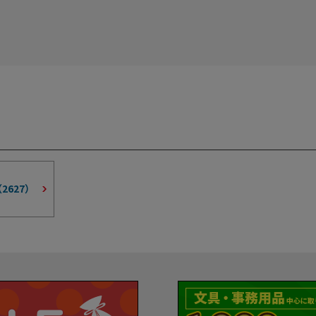
（
2627
）