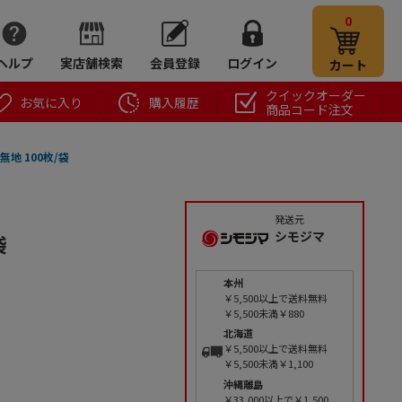
0
ヘルプ
実店舗検索
会員登録
ログイン
カート
クイックオーダー
お気に入り
購入履歴
商品コード注文
無地 100枚/袋
発送元
シモジマ
袋
本州
￥5,500以上で送料無料
￥5,500未満￥880
北海道
￥5,500以上で送料無料
￥5,500未満￥1,100
沖縄離島
￥33,000以上で￥1,500