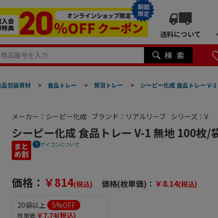
期間
限定
送料について
食品包装資材
>
食品トレー
>
発泡トレー
>
シーピー化成 食品トレー V-1 
メーカー：シーピー化成
ブランド：リアルリーフ
シリーズ：V
シーピー化成 食品トレー V-1 無地 100枚/
アイコンについて
価格：
￥814
価格(枚単価)：
￥8.14
(税込)
(税込)
20袋以上
5
%OFF
￥7.74
(税込)
枚単価: