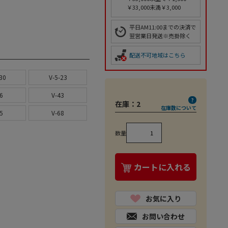
￥33,000未満￥3,000
平日AM11:00までの決済で
翌営業日発送※売掛除く
配送不可地域はこちら
30
V-5-23
6
V-43
在庫：
2
在庫数について
5
V-68
数量
カートに入れる
お気に入り
お問い合わせ