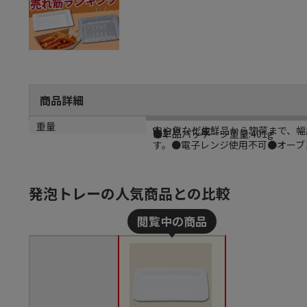
商品詳細
商品説明
メーカー名
シリーズ名
規格
カラー
重量
肉や魚など生鮮品から惣菜まで、幅
シーピー化成
V
V-1
白
●単品パッケージ重量:401g
す。●電子レンジ使用不可●オーブン
発泡トレーの人気商品との比較