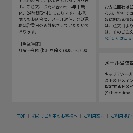
＊赤色の日は、休業日となっておりま
す。ご注文、お問い合わせは年中無
お支払回数は
休、24時間受付しております。 お電
なお、弊社では
話でのお問合せ、メール返信、発送業
報に関わる情
務は営業日のみ対応させていただいて
は、注文日よ
おります。
は、そのご注
>詳しくはこち
【営業時間】
月曜～金曜 (祝日を除く) 9:00～17:00
メール受信
キャリアメー
以下のドメイ
指定するドメ
@shimojima.j
TOP
初めてご利用のお客様へ
ご利用案内
ご利用規約