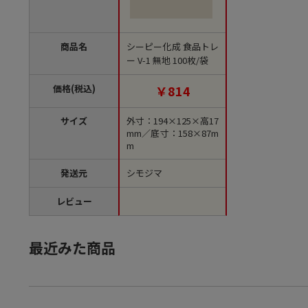
商品名
シーピー化成 食品トレ
ー V-1 無地 100枚/袋
価格(税込)
￥814
サイズ
外寸：194×125×高17
mm／底寸：158×87m
m
発送元
シモジマ
レビュー
最近みた商品