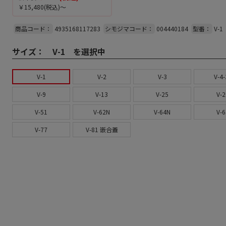
￥15,480
(税込)～
商品コード：
4935168117283
シモジマコード：
004440184
型番：
V-1
サイズ：
V-1 を選択中
V-1
V-2
V-3
V-4-
V-9
V-13
V-25
V-2
V-51
V-62N
V-64N
V-6
V-77
V-81 嵌合蓋