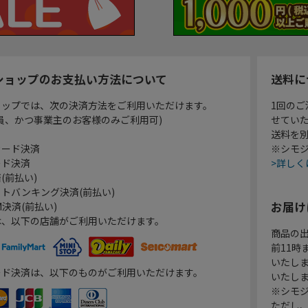
ショップのお支払い方法について
送料に
ョップでは、次の決済方法をご利用いただけます。
1回のご
員、かつ事業主のお客様のみご利用可)
せてい
送料を
カード決済
※シモジ
ード決済
>詳しく
(前払い)
トバンキング決済(前払い)
お届け
決済(前払い)
は、以下の店舗がご利用いただけます。
商品の
前11
いたし
ード決済は、以下のものがご利用いただけます。
いたし
※シモジ
ただし