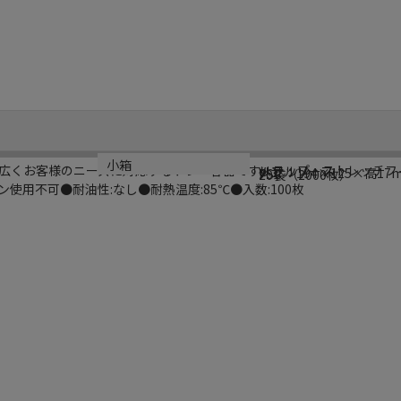
ブランド名
型番
サイズ
材質
小箱
広くお客様のニーズに対応するトレー容器です。ラップ・ストレッチフ
リアルリーフ
V-1
外寸：194×125×高17
PSP
20袋（2000枚）
使用不可●耐油性:なし●耐熱温度:85℃●入数:100枚