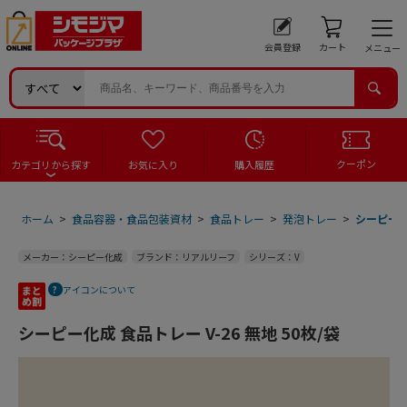
会員登録
カート
メニュー
クーポン
カテゴリから探す
お気に入り
購入履歴
ホーム
>
食品容器・食品包装資材
>
食品トレー
>
発泡トレー
>
シーピー化成
メーカー：シーピー化成
ブランド：リアルリーフ
シリーズ：V
アイコンについて
シーピー化成 食品トレー V-26 無地 50枚/袋