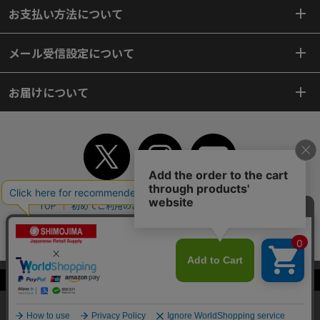
お支払い方法について
メール受信設定について
お届けについて
TOP
初めてご利用のお客様へ
ご利用案内
ご利用規約
個人情報保護方針
特定商取引法
会社案内
よくあるご質問
お問い合わせ
ピンポイントサーチ
サイトマップ
WEBカタログ
英語版TOP
当サイトはクッキー（Cookie）を使用しています。Cookieの使用に同意いた
Copyright© 2018 SHIMOJIMA Co.,Ltd. All Rights Reserved.
だける場合は「OK」をクリックしてください。
OK