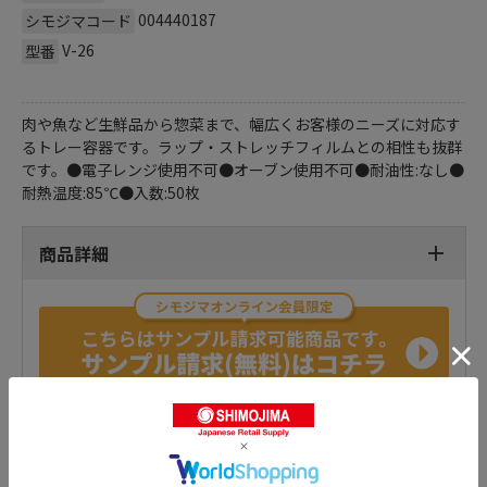
004440187
シモジマコード
V-26
型番
肉や魚など生鮮品から惣菜まで、幅広くお客様のニーズに対応す
るトレー容器です。ラップ・ストレッチフィルムとの相性も抜群
です。●電子レンジ使用不可●オーブン使用不可●耐油性:なし●
耐熱温度:85℃●入数:50枚
商品詳細
おすすめ特集はこちら