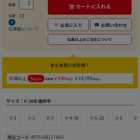
数量
カートに入れる
13
在庫：
お気に入り
お問い合わせ
在庫数について
在庫以上のご注文について
まとめ買いがお得！
5
30袋以上
￥9.84
￥14,760
%OFF
枚単価:
(税込)
(税込)～
サイズ：
V-26を選択中
V-1
V-2
V-3
V-4-30
V-5-23
V-9
V-
4935168117603
商品コード