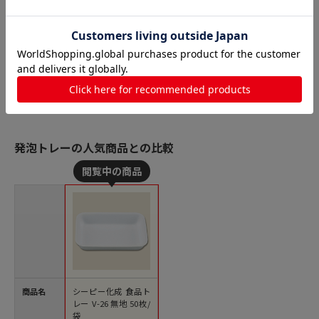
発泡トレーの人気商品との比較
商品名
シーピー化成 食品ト
レー V-26 無地 50枚/
袋