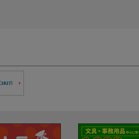
（
2627
）