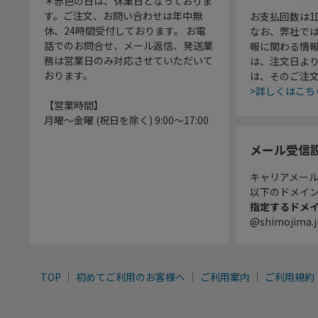
＊赤色の日は、休業日となっておりま
す。ご注文、お問い合わせは年中無
お支払回数は
休、24時間受付しております。 お電
なお、弊社では
話でのお問合せ、メール返信、発送業
報に関わる情
務は営業日のみ対応させていただいて
は、注文日よ
おります。
は、そのご注
>詳しくはこち
【営業時間】
月曜～金曜 (祝日を除く) 9:00～17:00
メール受信
キャリアメー
以下のドメイ
指定するドメ
@shimojima.j
TOP
初めてご利用のお客様へ
ご利用案内
ご利用規約