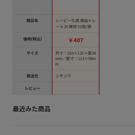
商品名
シーピー化成 食品トレ
ー V-25 無地 50枚/袋
価格(税込)
￥407
サイズ
外寸：150×125×高28
mm／底寸：113×89m
m
発送元
シモジマ
レビュー
最近みた商品