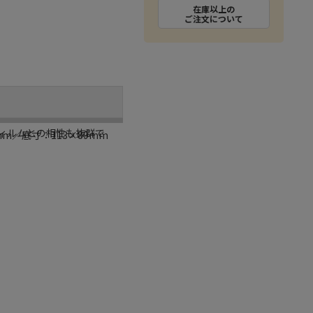
在庫以上の
ご注文について
ィルムとの相性も抜群で
mm／底寸：113×89mm