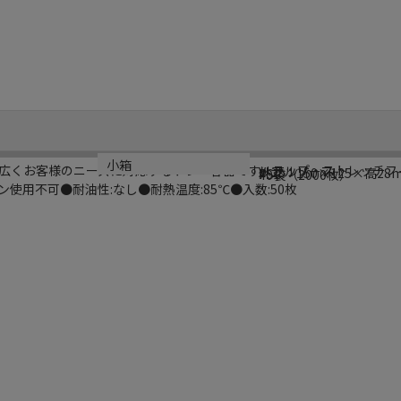
ブランド名
型番
サイズ
材質
小箱
広くお客様のニーズに対応するトレー容器です。ラップ・ストレッチフ
リアルリーフ
V-25
外寸：150×125×高28
PSP
40袋（2000枚）
使用不可●耐油性:なし●耐熱温度:85℃●入数:50枚