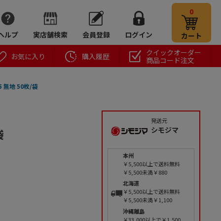
0
ヘルプ
実店舗検索
会員登録
ログイン
カート
クイックオーダー
お気に入り
購入履歴
商品コード注文
 無地 50枚/袋
発送元
シモジマ
袋
本州
￥5,500以上で送料無料
￥5,500未満￥880
北海道
￥5,500以上で送料無料
￥5,500未満￥1,100
沖縄離島
￥33,000以上で￥1,500