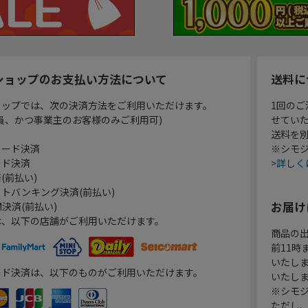
ショップのお支払い方法について
送料に
ョップでは、次の決済方法をご利用いただけます。
1回のご
員、かつ事業主のお客様のみご利用可)
せてい
送料を
カード決済
※シモジ
ード決済
>詳しく
(前払い)
トバンキング決済(前払い)
お届け
決済(前払い)
は、以下の店舗がご利用いただけます。
商品の
前11
いたし
ード決済は、以下のものがご利用いただけます。
いたし
※シモジ
ただし