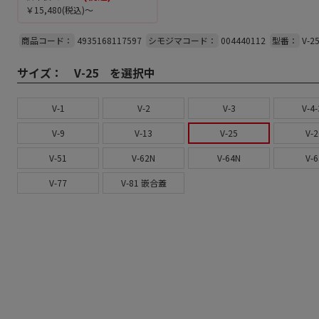
￥15,480
(税込)～
商品コード：
4935168117597
シモジマコード：
004440112
型番：
V-2
サイズ：
V-25 を選択中
V-1
V-2
V-3
V-4-
V-9
V-13
V-25
V-2
V-51
V-62N
V-64N
V-6
V-77
V-81 嵌合蓋