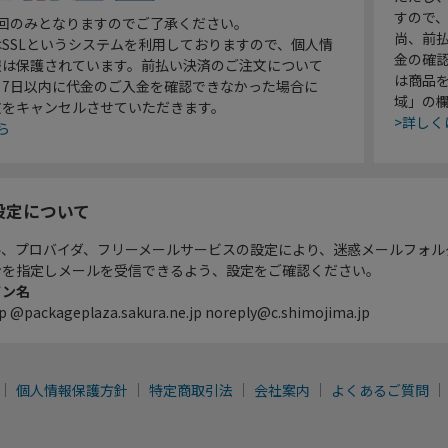
すので
1回のみとなりますのでご了承ください。
尚、前
SSLというシステムを利用しておりますので、個人情
金の確
報は保護されています。前払い決済のご注文について
は商品
り7日以内に代金のご入金を確認できなかった場合に
域」の
文をキャンセルさせていただきます。
>詳しく
ら
設定について
ル、プロバイダ、フリーメールサービスの設定により、迷惑メールフォル
ンを指定しメールを受信できるよう、設定をご確認ください。
イン名
p @packageplaza.sakura.ne.jp noreply@c.shimojima.jp
個人情報保護方針
特定商取引法
会社案内
よくあるご質問