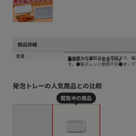
商品詳細
商品説明
メーカー名
シリーズ名
規格
カラー
重量
肉や魚など生鮮品から惣菜まで、幅
シーピー化成
V
V-25
白
●単品パッケージ重量:169g
す。●電子レンジ使用不可●オーブン
発泡トレーの人気商品との比較