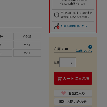
￥33,000未満￥3,000
平日AM11:00までの決済で
5
翌営業日発送※売掛除く
配送不可地域はこちら
30
V-5-23
6
V-43
在庫：
30
在庫数について
5
V-68
数量
カートに入れる
お気に入り
お問い合わせ