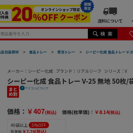
期間
限定
送料について
食品包装資材
>
食品トレー
>
発泡トレー
>
シーピー化成 食品トレー V-25
メーカー：シーピー化成
ブランド：リアルリーフ
シリーズ：V
シーピー化成 食品トレー V-25 無地 50枚/
アイコンについて
価格：
￥407
価格(枚単価)：
￥8.14
(税込)
(税込)
40袋以上
5
%OFF
￥7.74
(税込)
枚単価: