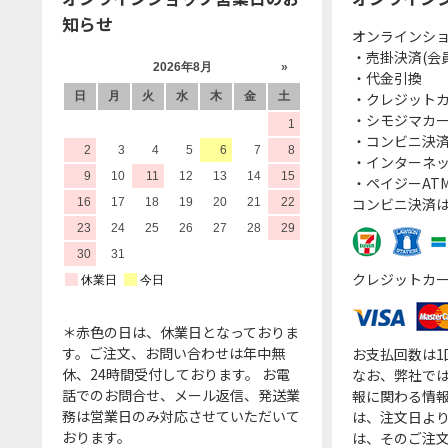
知らせ
オンラインシ
・売掛決済(会
・代金引換
・クレジット
・シモジマカ
・コンビニ決済
・インターネッ
・ペイジーATM
コンビニ決済
クレジットカ
＊赤色の日は、休業日となっておりま
す。ご注文、お問い合わせは年中無
お支払回数は
休、24時間受付しております。 お電
なお、弊社では
話でのお問合せ、メール返信、発送業
報に関わる情
務は営業日のみ対応させていただいて
は、注文日よ
おります。
は、そのご注