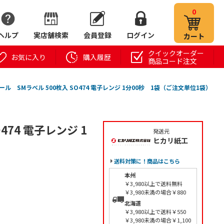
0
ヘルプ
実店舗検索
会員登録
ログイン
カート
クイックオーダー
お気に入り
購入履歴
商品コード注文
ール SMラベル 500枚入 SO474 電子レンジ 1分00秒 1袋（ご注文単位1袋）
474 電子レンジ 1
発送元
ヒカリ紙工
】
送料対策に！商品はこちら
本州
￥3,980以上で送料無料
￥3,980未満の場合￥880
北海道
￥3,980以上で送料￥550
￥3,980未満の場合￥1,100