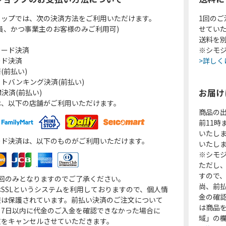
ョップでは、次の決済方法をご利用いただけます。
1回のご
員、かつ事業主のお客様のみご利用可)
せてい
送料を
カード決済
※シモジ
ード決済
>詳しく
(前払い)
トバンキング決済(前払い)
お届け
決済(前払い)
は、以下の店舗がご利用いただけます。
商品の
前11
いたし
ード決済は、以下のものがご利用いただけます。
いたし
※シモジ
ただし
すので
1回のみとなりますのでご了承ください。
尚、前
SSLというシステムを利用しておりますので、個人情
金の確
報は保護されています。前払い決済のご注文について
は商品
り7日以内に代金のご入金を確認できなかった場合に
域」の
文をキャンセルさせていただきます。