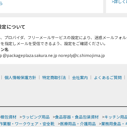
>詳しく
ら
設定について
ル、プロバイダ、フリーメールサービスの設定により、迷惑メールフォル
ンを指定しメールを受信できるよう、設定をご確認ください。
イン名
p @packageplaza.sakura.ne.jp noreply@c.shimojima.jp
個人情報保護方針
特定商取引法
会社案内
よくあるご質問
>
梱包資材
>
ラッピング用品
>
食品容器・食品包装資材
>
キッチン用
作業服・ワークウェア・安全靴
>
医療用品・介護用品
>
業務用食品・