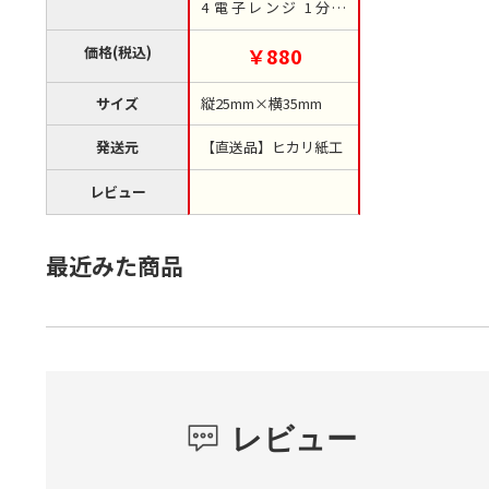
4 電子レンジ 1分00
秒 1袋（ご注文単位1
袋）【直送品】
価格(税込)
￥880
サイズ
縦25mm×横35mm
発送元
【直送品】ヒカリ紙工
レビュー
最近みた商品
レビュー