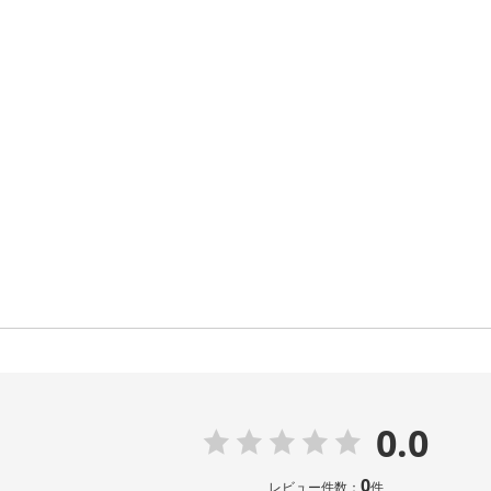
0.0
0
レビュー件数：
件