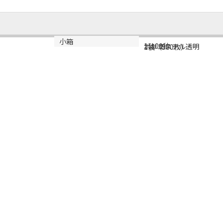
規格
材質
小箱
1分00秒
ポリエステル透明
1袋（500枚）