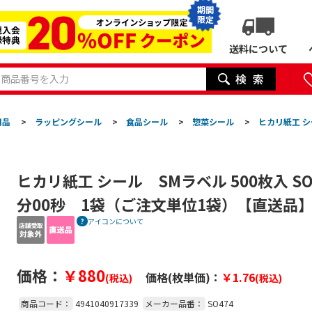
期間
限定
送料について
用品
>
ラッピングシール
>
食品シール
>
惣菜シール
>
ヒカリ紙工 シ
ヒカリ紙工 シール SMラベル 500枚入 SO
分00秒 1袋（ご注文単位1袋）【直送品
アイコンについて
価格：
￥880
価格(枚単価)：
￥1.76
(税込)
(税込)
商品コード：
4941040917339
メーカー品番：
SO474