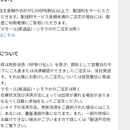
注文金額の合計が5,500円(税込)以上で、配送料をサービスさ
ただきます。配送料サービス金額未満のご注文の場合には、配
別途ご利用者様にご負担いただきます。
マモール(直送品)・シモラボのご注文は除く
はこちら
について
出荷は売掛決済（NP掛け払い）を除き、原則として営業日の午
時までにご入金または決済確認ができましたご注文は、当日発送
ます。それ以降にお受けしたご注文については翌営業日に発送
ます。
マモール(直送品)・シモラボのご注文は除く
、在庫状況及び決済方法によっては出荷が遅れる場合がありま
、なるべく日数に余裕をもってご注文ください。
払いタイプの決済方法、売掛決済をご選択された場合にはご入
認、あるいは、審査通過の後になります。また、一部の地域に
をお届けできない場合がございますので詳しくは「配送不可地
欄をご覧下さい。