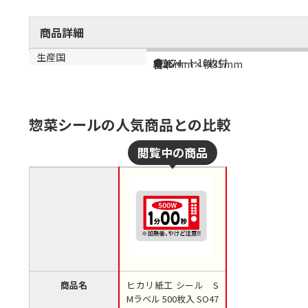
商品詳細
商品説明
メーカー品番
サイズ
生産国
●1シート10枚付
SO474
縦25mm×横35mm
日本
惣菜シールの人気商品との比較
商品名
ヒカリ紙工 シール S
Mラベル 500枚入 SO47