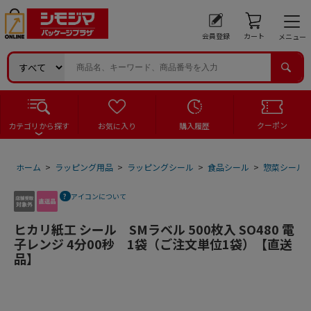
会員登録
カート
メニュー
クーポン
カテゴリから探す
お気に入り
購入履歴
ホーム
>
ラッピング用品
>
ラッピングシール
>
食品シール
>
惣菜シール
アイコンについて
ヒカリ紙工 シール SMラベル 500枚入 SO480 電
子レンジ 4分00秒 1袋（ご注文単位1袋）【直送
品】