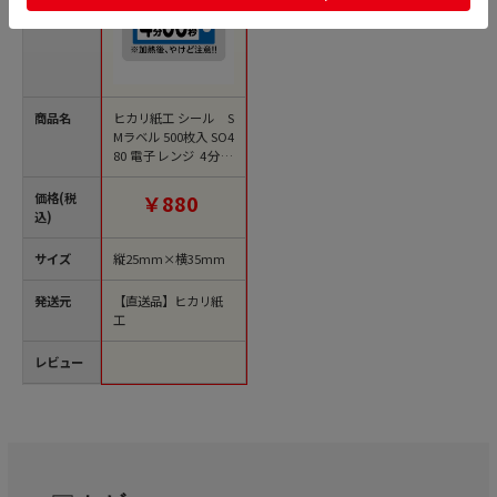
商品名
ヒカリ紙工 シール S
Mラベル 500枚入 SO4
80 電子レンジ 4分00
秒 1袋（ご注文単位
1袋）【直送品】
価格(税
￥880
込)
サイズ
縦25mm×横35mm
発送元
【直送品】ヒカリ紙
工
レビュー