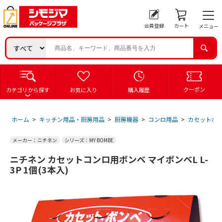
会員登録
カート
メニュー
クーポン
カテゴリから探す
お気に入り
購入履歴
ホーム
>
キッチン用品・厨房用品
>
厨房機器
>
コンロ用品
>
カセットボ
メーカー：ニチネン
シリーズ：MY BOMBE
ニチネン カセットコンロ用ボンベ マイボンベL L-
3P 1個(3本入)