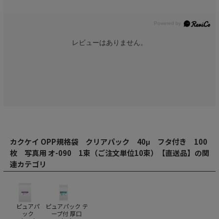
レビューはありません。
カクケイ OPP規格袋 クリアパック 40μ フタ付き 100
枚 写真用 オ-090 1束（ご注文単位10束）【直送品】の関
連カテゴリ
ピュアパ
ピュアパック テ
ック
ープ付 厚口