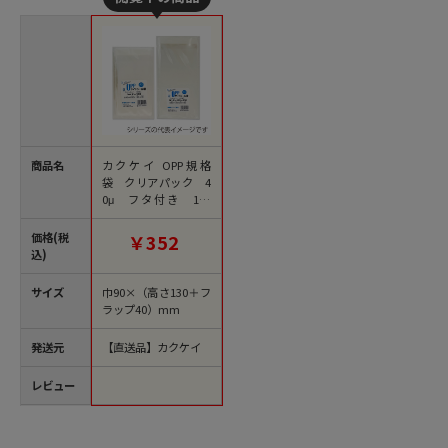
商品名
カクケイ OPP規格
袋 クリアパック 4
0μ フタ付き 100
枚 写真用 オ-090 1
束（ご注文単位10
価格(税
￥352
束）【直送品】
込)
サイズ
巾90×（高さ130＋フ
ラップ40）mm
発送元
【直送品】カクケイ
レビュー