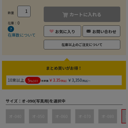
数量
カートに入れる
0
在庫：
お気に入り
お問い合わせ
在庫数について
在庫以上のご注文について
まとめ買いがお得！
5
10束以上
￥3.35
￥3,350
%OFF
枚単価:
(税込)
(税込)～
サイズ：
オ-090(写真用)を選択中
オ-040
オ-050
オ-060
オ-070
オ-080
オ