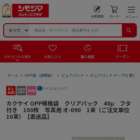
会員登録
カート
メニュー
クーポン
カテゴリから探す
お気に入り
購入履歴
ホーム
>
OPP袋（透明袋）
>
ピュアパック
>
ピュアパック テープ付 厚口
アイコンについて
カクケイ OPP規格袋 クリアパック 40μ フタ
付き 100枚 写真用 オ-090 1束（ご注文単位
10束）【直送品】