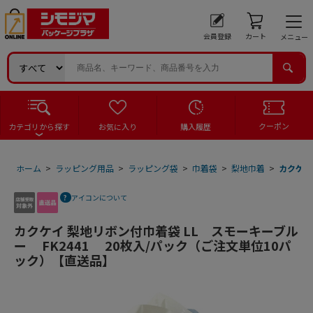
会員登録
カート
メニュー
クーポン
カテゴリから探す
お気に入り
購入履歴
ホーム
>
ラッピング用品
>
ラッピング袋
>
巾着袋
>
梨地巾着
>
カクケイ
アイコンについて
カクケイ 梨地リボン付巾着袋 LL スモーキーブル
ー FK2441 20枚入/パック（ご注文単位10パ
ック）【直送品】