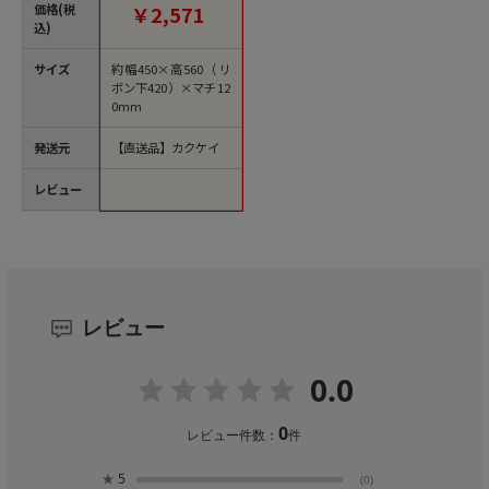
注文単位10パック）
価格(税
￥2,571
【直送品】
込)
サイズ
約幅450×高560（リ
ボン下420）×マチ12
0mm
発送元
【直送品】カクケイ
レビュー
レビュー
0.0
0
レビュー件数：
件
★
5
(0)