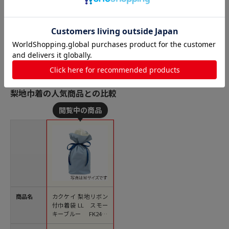
梨地巾着の人気商品との比較
商品名
カクケイ 梨地リボン
付巾着袋 LL スモー
キーブルー FK2441
20枚入/パック（ご