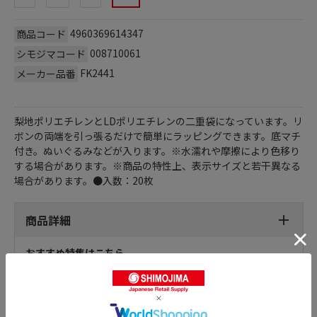
4960369614347
商品コード
008710061
シモジマコード
FK2441
メーカー品番
梨地ポリエチレンとLDポリエチレンの二重袋になっています。リ
ボンの両端を引っ張るだけで簡単にラッピングできます。底マチ
付き。ぬいぐるみなどが入ります。※水濡れや摩擦により色移り
する場合があります。※商品の特性上、表示サイズと若干異なる
場合があります。●入数：20枚
商品詳細
おすすめ特集はこちら