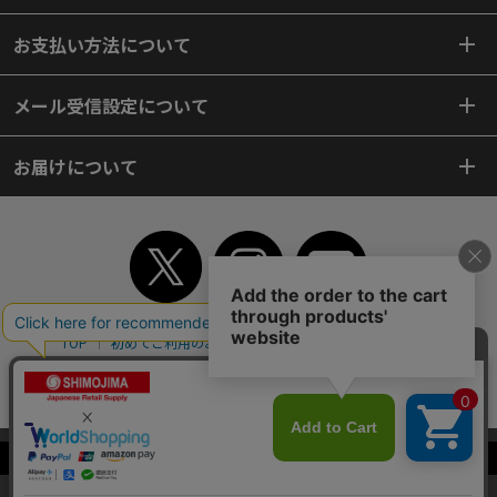
お支払い方法について
メール受信設定について
お届けについて
TOP
初めてご利用のお客様へ
ご利用案内
ご利用規約
個人情報保護方針
特定商取引法
会社案内
よくあるご質問
お問い合わせ
ピンポイントサーチ
サイトマップ
WEBカタログ
英語版TOP
当サイトはクッキー（Cookie）を使用しています。Cookieの使用に同意いた
Copyright© 2018 SHIMOJIMA Co.,Ltd. All Rights Reserved.
だける場合は「OK」をクリックしてください。