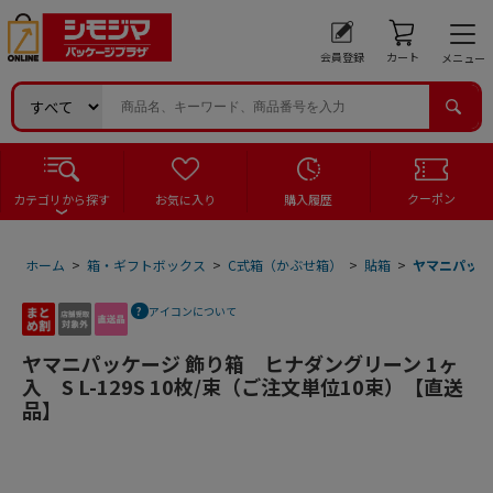
会員登録
カート
メニュー
クーポン
カテゴリから探す
お気に入り
購入履歴
ホーム
>
箱・ギフトボックス
>
C式箱（かぶせ箱）
>
貼箱
>
ヤマニパッケー
アイコンについて
ヤマニパッケージ 飾り箱 ヒナダングリーン 1ヶ
入 S L-129S 10枚/束（ご注文単位10束）【直送
品】