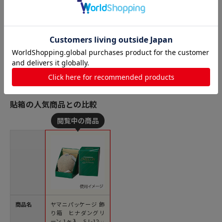
貼箱の人気商品との比較
商品名
ヤマニパッケージ 飾
り箱 ヒナダングリ
ーン 1ヶ入 S L-129S