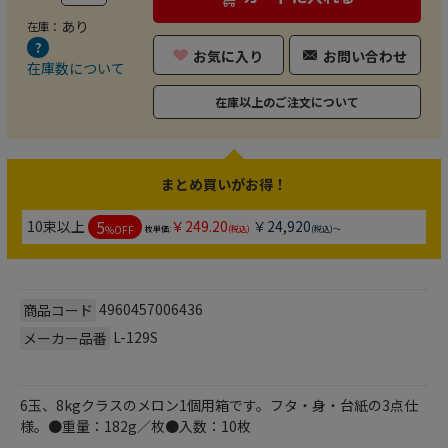
あり
在庫：
お気に入り
お問い合わせ
在庫数について
在庫以上のご注文について
まとめ買いがお得！
5
10束以上
￥249.20
￥24,920
%OFF
枚単価:
(税込)
(税込)～
4960457006436
商品コード
L-129S
メーカー品番
6玉、8kgクラスのメロン1個用箱です。フタ・身・台紙の3点仕
様。●重量：182g／枚●入数：10枚