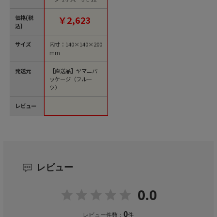
10枚/束（ご注文単位
10束）【直送品】
価格(税
￥2,623
込)
サイズ
内寸：140×140×200
mm
発送元
【直送品】ヤマニパ
ッケージ（フルー
ツ）
レビュー
レビュー
0.0
0
レビュー件数：
件