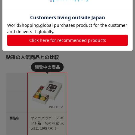
貼箱の人気商品との比較
商品名
ヤマニパッケージ ギ
フト箱 旬の味覚 大
L-311 10枚/束（ご注
文単位4束）【直送