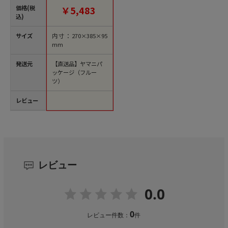
品】
価格(税
￥5,483
込)
サイズ
内寸：270×385×95
mm
発送元
【直送品】ヤマニパ
ッケージ（フルー
ツ）
レビュー
レビュー
0.0
0
レビュー件数：
件