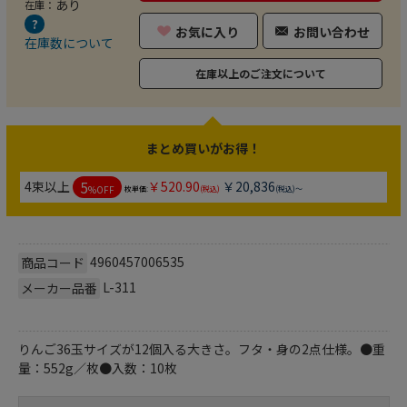
あり
在庫：
お気に入り
お問い合わせ
在庫数について
在庫以上のご注文について
まとめ買いがお得！
5
4束以上
￥520.90
￥20,836
%OFF
枚単価:
(税込)
(税込)～
4960457006535
商品コード
L-311
メーカー品番
りんご36玉サイズが12個入る大きさ。フタ・身の2点仕様。●重
量：552g／枚●入数：10枚