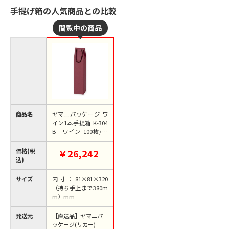
手提げ箱の人気商品との比較
商品名
ヤマニパッケージ ワ
イン1本手提箱 K-304
B ワイン 100枚/箱
（ご注文単位1箱）
【直送品】
価格(税
￥26,242
込)
サイズ
内寸：81×81×320
（持ち手上まで380m
m）mm
発送元
【直送品】ヤマニパ
ッケージ(リカー)