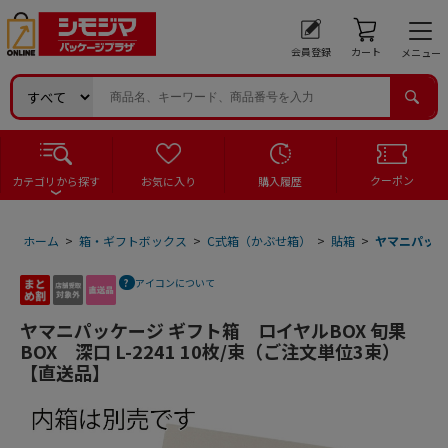
会員登録
カート
メニュー
クーポン
カテゴリから探す
お気に入り
購入履歴
ホーム
>
箱・ギフトボックス
>
C式箱（かぶせ箱）
>
貼箱
>
ヤマニパッケー
アイコンについて
ヤマニパッケージ ギフト箱 ロイヤルBOX 旬果
BOX 深口 L-2241 10枚/束（ご注文単位3束）
【直送品】