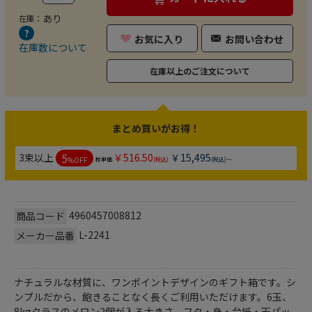
あり
在庫：
お気に入り
お問い合わせ
在庫数について
在庫以上のご注文について
まとめ買いがお得！
5
3束以上
￥516.50
￥15,495
%OFF
枚単価:
(税込)
(税込)～
4960457008812
商品コード
L-2241
メーカー品番
ナチュラルな材質に、ワンポイントデザインのギフト箱です。シ
ンプルだから、飽きることなく長くご利用いただけます。6玉、
8kgクラスのメロン2個が入る大きさ。フタ・身・台紙・天パッ