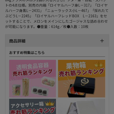
トの4点仕様。別売の内箱「ロイヤルハーフ身L－317」「ロイヤ
ルハーフ身黒L－2431」「ニューラックス小L－467」「採れたて
ぶどうL－2245」「ロイヤルハーフレッドBOX L－2163」をセ
ットすることで、メロンをメインにしたゴージャスな詰め合わせ
が可能になります。●重量：614g／枚●入数：10枚
商品詳細
おすすめ特集はこちら