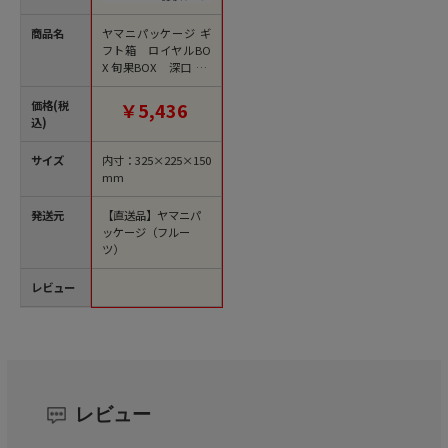
商品名
ヤマニパッケージ ギ
フト箱 ロイヤルBO
X 旬果BOX 深口 L-2
241 10枚/束（ご注文
単位3束）【直送品】
価格(税
￥5,436
込)
サイズ
内寸：325×225×150
mm
発送元
【直送品】ヤマニパ
ッケージ（フルー
ツ）
レビュー
レビュー