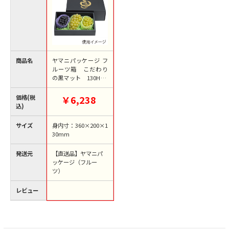
商品名
ヤマニパッケージ フ
ルーツ箱 こだわり
の黒マット 130H 大
L-2469 10枚/束（ご
注文単位5束）【直送
価格(税
￥6,238
品】
込)
サイズ
身内寸：360×200×1
30mm
発送元
【直送品】ヤマニパ
ッケージ（フルー
ツ）
レビュー