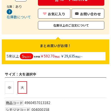
あり
在庫：
お気に入り
お問い合わせ
在庫数について
在庫以上のご注文について
まとめ買いがお得！
5
5束以上
￥592.70
￥29,635
%OFF
枚単価:
(税込)
(税込)～
サイズ：
大を選択中
中
大
4960457013182
商品コード
004000158
シモジマコード