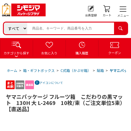
会員登録
カート
メニュー
クーポン
カテゴリから探す
お気に入り
購入履歴
ホーム
>
箱・ギフトボックス
>
C式箱（かぶせ箱）
>
貼箱
>
ヤマニパッケー
アイコンについて
ヤマニパッケージ フルーツ箱 こだわりの黒マッ
ト 130H 大 L-2469 10枚/束（ご注文単位5束）
【直送品】