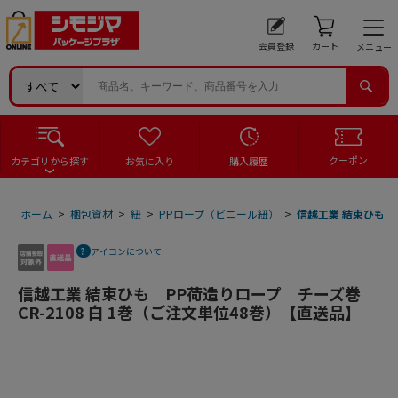
会員登録
カート
メニュー
クーポン
カテゴリから探す
お気に入り
購入履歴
ホーム
>
梱包資材
>
紐
>
PPロープ（ビニール紐）
>
信越工業 結束ひも P
アイコンについて
信越工業 結束ひも PP荷造りロープ チーズ巻
CR-2108 白 1巻（ご注文単位48巻）【直送品】