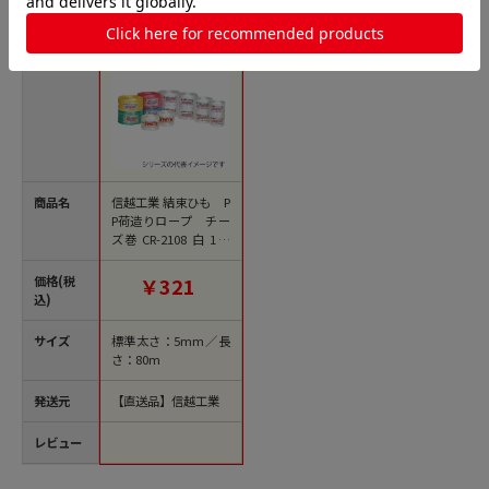
商品名
信越工業 結束ひも P
P荷造りロープ チー
ズ巻 CR-2108 白 1巻
（ご注文単位48巻）
【直送品】
価格(税
￥321
込)
サイズ
標準太さ：5mm／長
さ：80m
発送元
【直送品】信越工業
レビュー