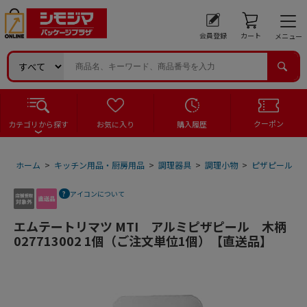
会員登録
カート
メニュー
クーポン
カテゴリから探す
お気に入り
購入履歴
ホーム
>
キッチン用品・厨房用品
>
調理器具
>
調理小物
>
ピザピール
>
アイコンについて
エムテートリマツ MTI アルミピザピール 木柄
027713002 1個（ご注文単位1個）【直送品】