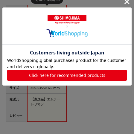
商品名
エムテートリマツ MT
I アルミピザピー
ル 木柄 027713002
1個（ご注文単位1
個）【直送品】
価格(税
￥4,242
込)
サイズ
305×355×660mm
発送元
【直送品】エムテー
トリマツ
レビュー