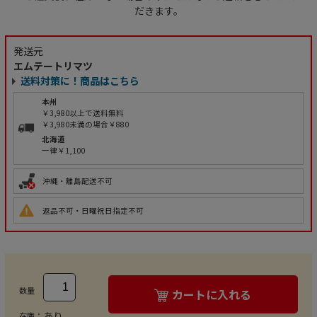
だきます。
発送元
エムテートリマツ
送料対策に！商品はこちら
本州
￥3,980以上で送料無料
￥3,980未満の場合￥880
北海道
一律￥1,100
沖縄・離島配送不可
返品不可・日曜祝日指定不可
数量
カートに入れる
あり
在庫：