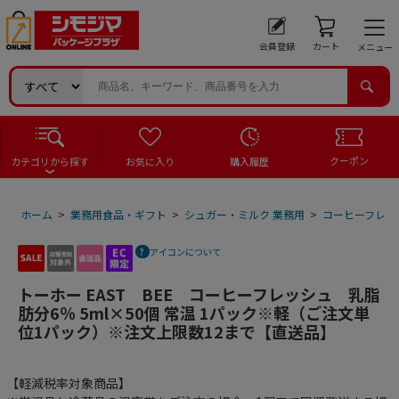
会員登録
カート
メニュー
クーポン
カテゴリから探す
お気に入り
購入履歴
ホーム
>
業務用食品・ギフト
>
シュガー・ミルク 業務用
>
コーヒーフレッ
アイコンについて
トーホー EAST BEE コーヒーフレッシュ 乳脂
肪分6％ 5ml×50個 常温 1パック※軽（ご注文単
位1パック）※注文上限数12まで【直送品】
【軽減税率対象商品】