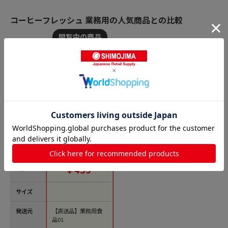
コーヒーフレッシュ 業務用の人気商品との比較
商品名
トーホー EAST BEE
コーヒーフレッシ
ュ 乳脂肪分6％ 5ml
×50個 常温 1パック
※軽（ご注文単位1パ
価格(税
特別価格：
ック）※注文上限数1
￥459
込)
2まで【直送品】
サイズ
発送元
【直送品】業務用食
品01