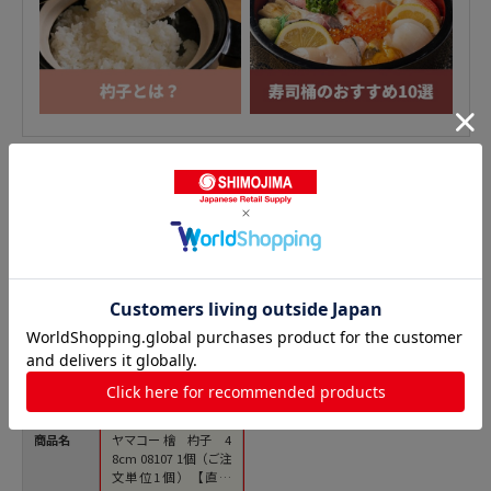
しゃもじの人気商品との比較
商品名
ヤマコー 檜 杓子 4
8cm 08107 1個（ご注
文単位1個）【直送