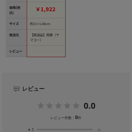
品】
価格(税
￥1,922
込)
サイズ
約13×L48cm
発送元
【直送品】用美（ヤ
マコー）
レビュー
レビュー
0.0
0
レビュー件数：
件
★
5
(0)