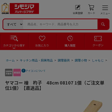
会員登録
カート
メニュー
クーポン
カテゴリから探す
お気に入り
購入履歴
ホーム
>
キッチン用品・厨房用品
>
調理器具
>
調理小物
>
しゃもじ
>
ヤ
アイコンについて
ヤマコー 檜 杓子 48cm 08107 1個（ご注文単
位1個）【直送品】