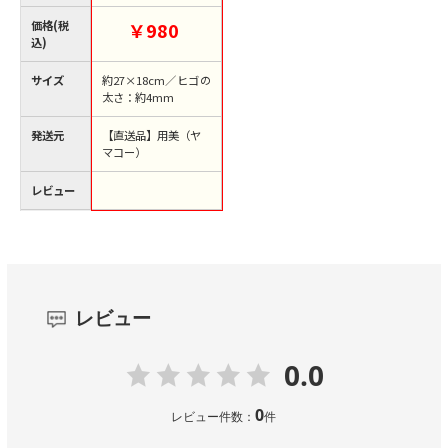
品】
価格(税
￥980
込)
サイズ
約27×18cm／ヒゴの
太さ：約4mm
発送元
【直送品】用美（ヤ
マコー）
レビュー
レビュー
0.0
0
レビュー件数：
件