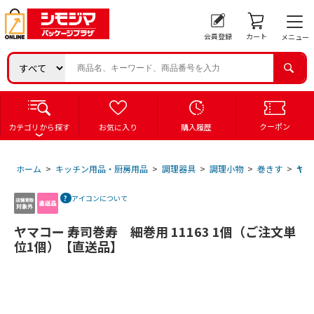
会員登録
カート
メニュー
クーポン
カテゴリから探す
お気に入り
購入履歴
ホーム
>
キッチン用品・厨房用品
>
調理器具
>
調理小物
>
巻きす
>
ヤマ
アイコンについて
ヤマコー 寿司巻寿 細巻用 11163 1個（ご注文単
位1個）【直送品】