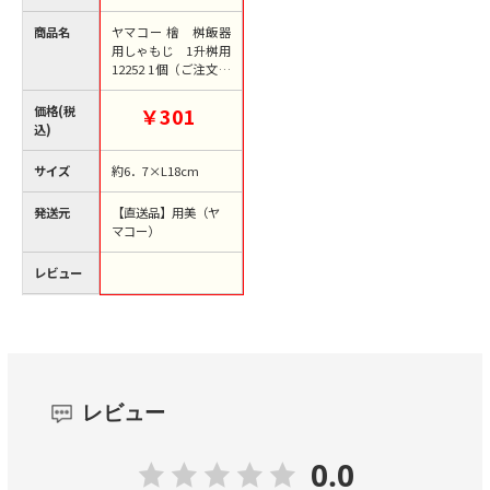
商品名
ヤマコー 檜 桝飯器
用しゃもじ 1升桝用
12252 1個（ご注文単
位1個）【直送品】
価格(税
￥301
込)
サイズ
約6．7×L18cm
発送元
【直送品】用美（ヤ
マコー）
レビュー
レビュー
0.0