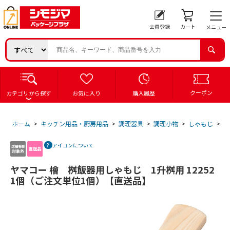
会員登録
カート
メニュー
クーポン
カテゴリから探す
お気に入り
購入履歴
ホーム
>
キッチン用品・厨房用品
>
調理器具
>
調理小物
>
しゃもじ
>
ヤ
アイコンについて
ヤマコー 檜 桝飯器用しゃもじ 1升桝用 12252
1個（ご注文単位1個）【直送品】