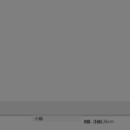
サイズ
小箱
約7．5×L26cm
1個（1個）