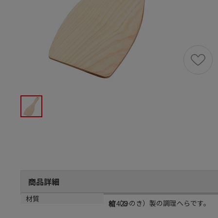
商品詳細
商品説明
メーカー品番
材質
桧（ひのき）製の調理へらです。
87428
桧