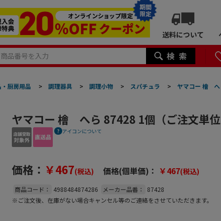
期間
限定
送料について
品・厨房用品
>
調理器具
>
調理小物
>
スパチュラ
>
ヤマコー 檜 へ
ヤマコー 檜 へら 87428 1個（ご注文
アイコンについて
価格：
￥467
価格(個単価)：
￥467
(税込)
(税込)
商品コード：
4988484874286
メーカー品番：
87428
※ご注文後、在庫がない場合キャンセル等のご連絡をさせていただきます。