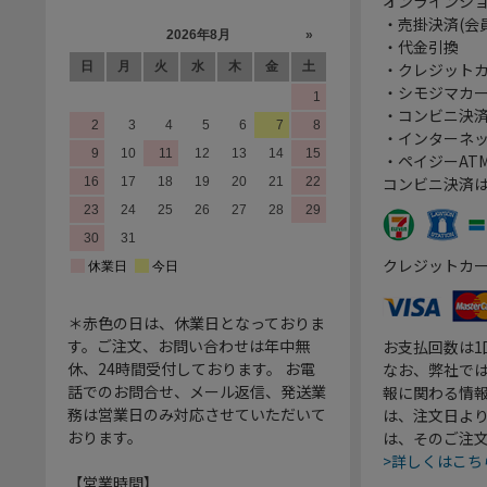
オンラインシ
・売掛決済(会
・代金引換
・クレジット
・シモジマカ
・コンビニ決済
・インターネッ
・ペイジーATM
コンビニ決済
クレジットカ
＊赤色の日は、休業日となっておりま
す。ご注文、お問い合わせは年中無
お支払回数は
休、24時間受付しております。 お電
なお、弊社では
話でのお問合せ、メール返信、発送業
報に関わる情
務は営業日のみ対応させていただいて
は、注文日よ
おります。
は、そのご注
>詳しくはこち
【営業時間】