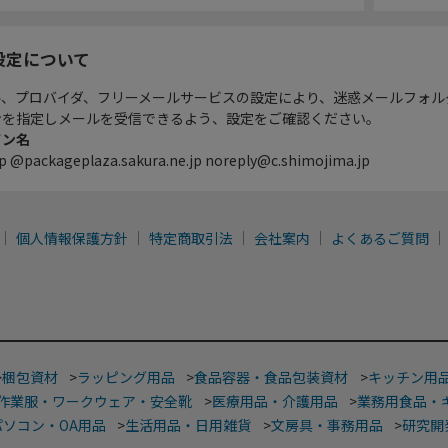
設定について
ル、プロバイダ、フリーメールサービスの設定により、迷惑メールフォル
ンを指定しメールを受信できるよう、設定をご確認ください。
イン名
p @packageplaza.sakura.ne.jp noreply@c.shimojima.jp
個人情報保護方針
特定商取引法
会社案内
よくあるご質問
>
梱包資材
>
ラッピング用品
>
食品容器・食品包装資材
>
キッチン用
作業服・ワークウェア・安全靴
>
医療用品・介護用品
>
業務用食品・
パソコン・OA用品
>
生活用品・日用雑貨
>
文房具・事務用品
>
研究開