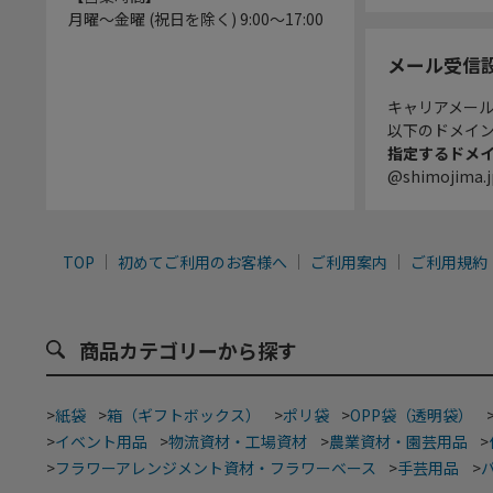
月曜～金曜 (祝日を除く) 9:00～17:00
メール受信
キャリアメー
以下のドメイ
指定するドメ
@shimojima.j
TOP
初めてご利用のお客様へ
ご利用案内
ご利用規約
商品カテゴリーから探す
>
紙袋
>
箱（ギフトボックス）
>
ポリ袋
>
OPP袋（透明袋）
>
イベント用品
>
物流資材・工場資材
>
農業資材・園芸用品
>
>
フラワーアレンジメント資材・フラワーベース
>
手芸用品
>