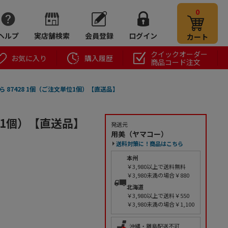
0
ヘルプ
実店舗検索
会員登録
ログイン
カート
クイックオーダー
お気に入り
購入履歴
商品コード注文
ら 87428 1個（ご注文単位1個）【直送品】
単位1個）【直送品】
発送元
用美（ヤマコー）
送料対策に！商品はこちら
本州
￥3,980以上で送料無料
￥3,980未満の場合￥880
北海道
￥3,980以上で送料￥550
￥3,980未満の場合￥1,100
沖縄・離島配送不可