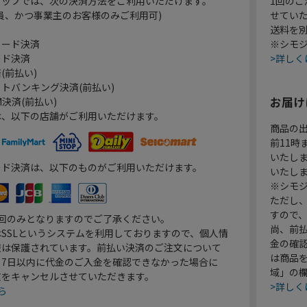
ョップでは、次の決済方法をご利用いただけます。
1回のご
員、かつ事業主のお客様のみご利用可)
せてい
送料を
カード決済
※シモジ
ード決済
>詳しく
(前払い)
トバンキング決済(前払い)
お届け
決済(前払い)
は、以下の店舗がご利用いただけます。
商品の
前11
いたし
ード決済は、以下のものがご利用いただけます。
いたし
※シモジ
ただし
すので
1回のみとなりますのでご了承ください。
尚、前
SSLというシステムを利用しておりますので、個人情
金の確
報は保護されています。前払い決済のご注文について
は商品
り7日以内に代金のご入金を確認できなかった場合に
域」の
文をキャンセルさせていただきます。
>詳しく
ら