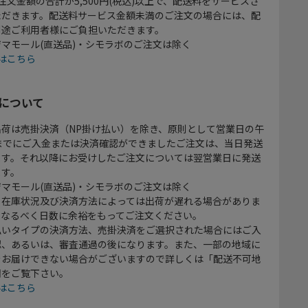
注文金額の合計が5,500円(税込)以上で、配送料をサービスさ
ただきます。配送料サービス金額未満のご注文の場合には、配
別途ご利用者様にご負担いただきます。
マモール(直送品)・シモラボのご注文は除く
はこちら
について
出荷は売掛決済（NP掛け払い）を除き、原則として営業日の午
時までにご入金または決済確認ができましたご注文は、当日発送
ます。それ以降にお受けしたご注文については翌営業日に発送
ます。
マモール(直送品)・シモラボのご注文は除く
、在庫状況及び決済方法によっては出荷が遅れる場合がありま
、なるべく日数に余裕をもってご注文ください。
払いタイプの決済方法、売掛決済をご選択された場合にはご入
認、あるいは、審査通過の後になります。また、一部の地域に
をお届けできない場合がございますので詳しくは「配送不可地
欄をご覧下さい。
はこちら