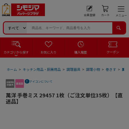
会員登録
カート
メニュー
クーポン
カテゴリから探す
お気に入り
購入履歴
ホーム
>
キッチン用品・厨房用品
>
調理器具
>
調理小物
>
巻きす
>
萬洋
アイコンについて
萬洋 手巻ミス 29457 1枚（ご注文単位35枚）【直
送品】