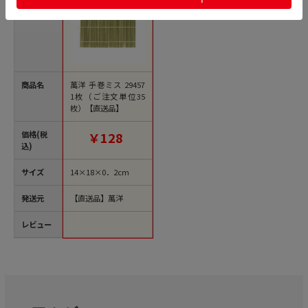
商品名
萬洋 手巻ミス 29457
1枚（ご注文単位35
枚）【直送品】
価格(税
￥128
込)
サイズ
14×18×0．2cm
発送元
【直送品】萬洋
レビュー