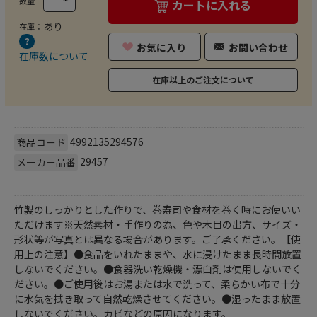
数量
カートに入れる
あり
在庫：
お気に入り
お問い合わせ
在庫数について
在庫以上のご注文について
4992135294576
商品コード
29457
メーカー品番
竹製のしっかりとした作りで、巻寿司や食材を巻く時にお使いい
ただけます※天然素材・手作りの為、色や木目の出方、サイズ・
形状等が写真とは異なる場合があります。ご了承ください。【使
用上の注意】●食品をいれたままや、水に浸けたまま長時間放置
しないでください。●食器洗い乾燥機・漂白剤は使用しないでく
ださい。●ご使用後はお湯または水で洗って、柔らかい布で十分
に水気を拭き取って自然乾燥させてください。●湿ったまま放置
しないでください。カビなどの原因になります。