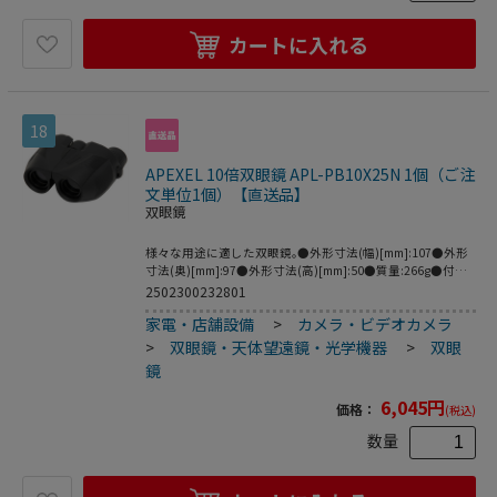
劇・コンサート、バードウォッチング、ネイチャーウォッチ
ング、スターウォッチングに。●倍率(倍)：8●レンズ寸法
カートに入れる
(mm)：42●実視界(°)：7.5●最短合焦距離(m)：2●幅
(mm)：133●奥行(mm)：134●全高(mm)：53●アイレリー
フ(mm)：18●高さ(mm)：53●1000m先の視野(m)：131●
明るさ(lm)：27.5●ひとみ径(mm)：5.25●プリズム：Bak4
ダハプリズム、位相差補正コート、誘電体多層膜■コーティ
18
ング：フルマルチコート■1000先視界：131m■ひとみ径：
5.25mm■明るさ：27.5■防水：完全防水●防水：完全防水
●レンズ：光学ガラス(フルマルチコーティング)●ボディ
APEXEL 10倍双眼鏡 APL-PB10X25N 1個（ご注
ー：アルミダイキャスト、ＡＢＳ樹脂、ラバー
文単位1個）【直送品】
双眼鏡
様々な用途に適した双眼鏡｡●外形寸法(幅)[mm]:107●外形
寸法(奥)[mm]:97●外形寸法(高)[mm]:50●質量:266g●付属
品:ケース､クリーニングクロス､ストラップ●倍率:10倍●対
2502300232801
物レンズ有効径:25mm●実視界:6.2°●1000m先視
家電・店舗設備
>
カメラ・ビデオカメラ
界:112m/1000m●ひとみ径:2.5mm●近距離(最短合焦距
離):5m●防水仕様●製造国:中国
>
双眼鏡・天体望遠鏡・光学機器
>
双眼
鏡
6,045
円
価格：
(税込)
数量