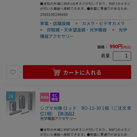
●支柱の片端にM6P1のオネジが付いており、M6P1のメネジ
が付いた機器へ接続できます。●側面に貫通穴があるため、
機器に固定する際レンチ等を穴に通して容易に締め込む事が
2500100246660
できます。●材質：ステンレス●型番：RO-12-100●外径×
家電・店舗設備
>
カメラ・ビデオカメラ
全長（mm）：φ12×105●こちらの商品は事業者様向け商品
です。
>
双眼鏡・天体望遠鏡・光学機器
>
光学
機器アクセサリー
990
円
価格：
(税込)
数量
カートに入れる
28
シグマ光機 ロッド RO-12-30 1個（ご注文単
位1個）【直送品】
光学機器アクセサリー
●支柱の片端にM6P1のオネジが付いており、M6P1のメネジ
が付いた機器へ接続できます。●側面に貫通穴があるため、