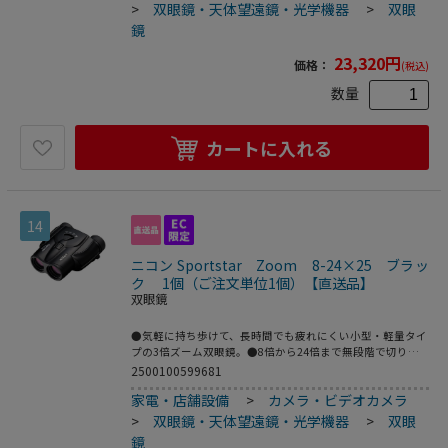
なじむ流線型ボディー。●形式：ポロプリズム式●倍率：8
>
双眼鏡・天体望遠鏡・光学機器
>
双眼
～24倍●対物レンズ有効径：25mm●射出瞳径：3.1mm（8
鏡
倍時）●実視界：4.6°（8倍時）●見掛視界：35.6°（8倍時）
●1000mにおける視野：80m（8倍時）●明るさ：9.6（8倍
23,320
円
価格：
(税込)
時）●アイレリーフ：13.0mm（8倍時）●眼幅調整範囲：
56mm～72mm●最短合焦距離：4.0m●重さ：305g●大き
数量
さ：高さ 123mm×幅 109mm×厚さ 51mm●コーティ
ング：全面多層膜コーティング●主な同梱品：ケース・スト
ラップ●こちらの商品は事業者様向け商品です。
カートに入れる
14
ニコン Sportstar Zoom 8-24×25 ブラッ
ク 1個（ご注文単位1個）【直送品】
双眼鏡
●気軽に持ち歩けて、長時間でも疲れにくい小型・軽量タイ
プの3倍ズーム双眼鏡。●8倍から24倍まで無段階で切り換
えられるズームレバー。●屋内競技場でも明るく鮮明な視界
2500100599681
を実現する、多層膜コーティング●接眼目当てに扱いやすい
家電・店舗設備
>
カメラ・ビデオカメラ
ターンスライド（回転繰出し）方式を採用。●しっくり手に
なじむ流線型ボディー。●形式：ポロプリズム式●倍率：8
>
双眼鏡・天体望遠鏡・光学機器
>
双眼
～24倍●対物レンズ有効径：25mm●射出瞳径：3.1mm（8
鏡
倍時）●実視界：4.6°（8倍時）●見掛視界：35.6°（8倍時）