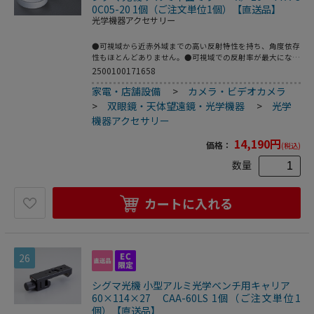
0C05-20 1個（ご注文単位1個）【直送品】
光学機器アクセサリー
●可視域から近赤外域までの高い反射特性を持ち、角度依存
性もほとんどありません。●可視域での反射率が最大になる
ようMgF2（フッ化マグネシウム）をオーバーコートしてい
2500100171658
ます。●材質：硼珪酸ガラス（アルミニウム膜＋MgF2コー
家電・店舗設備
>
カメラ・ビデオカメラ
ティング）●公差：大きさ／0～-0.1mm、厚さ／±0.1mm●
基板面精度測定法：基板をZygoレーザ干渉計システムで測
>
双眼鏡・天体望遠鏡・光学機器
>
光学
定●面精度測定波長：632.8nm●平行度：3分以内●有効
機器アクセサリー
面：実径の90％●スクラッチ-ディグ：40-20●型番：TFA-
30C05-20●サイズ（mm）：φ30×5t●基板面精度：λ/20●
14,190
円
価格：
(税込)
こちらの商品は事業者様向け商品です。
数量
カートに入れる
26
シグマ光機 小型アルミ光学ベンチ用キャリア
60×114×27 CAA-60LS 1個（ご注文単位1
個）【直送品】