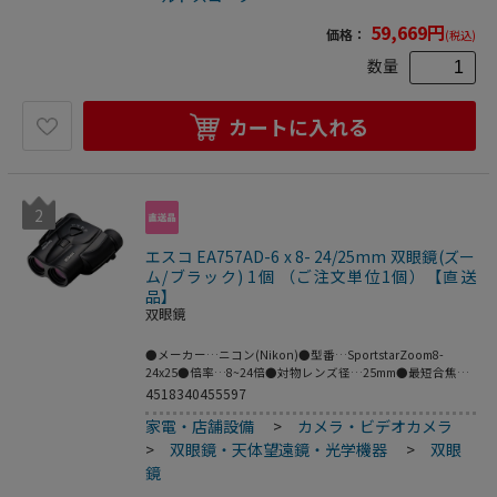
ーバック付●16~48倍ズームレンズ一体型､ダハプリズム採
用の小型・軽量スコープ●レンズ・プリズムの全面に多層膜
59,669
円
価格：
(税込)
コーティングを施し､明るい視界を実現｡●本体内部に窒素ガ
スを充填した機密性に優れた防水・防塵構造●手に馴染みや
数量
すい､ラバーコートボディー●めがねを掛けたままでも見や
すい､ハイアイポイント設計(16倍時)
カートに入れる
2
エスコ EA757AD-6 x 8- 24/25mm 双眼鏡(ズー
ム/ブラック) 1個 （ご注文単位1個）【直送
品】
双眼鏡
●メーカー…ニコン(Nikon)●型番…SportstarZoom8-
24x25●倍率…8~24倍●対物レンズ径…25mm●最短合焦距
離…4.0m●実視界…4.6°(8倍時)●明るさ…9.6(8倍時)●サイ
4518340455597
ズ(mm)…109(W)×51(D)×123(H)●重量…305g●付属品…
家電・店舗設備
>
カメラ・ビデオカメラ
接眼キャップ､ケース､吊りひも●カラー…ブラック●ひとみ
径…3.1mm(8倍時)●1000mにおける視界…80m(8倍時)●ア
>
双眼鏡・天体望遠鏡・光学機器
>
双眼
イレリーフ…13.0mm(8倍時)●見掛視界…35.6°(8倍時)●眼
鏡
幅調整範囲…56-72mm●コンパクトな3倍ズーム双眼鏡
SportstarZoom｡はじめてでも使いやすいシンプルな操作と