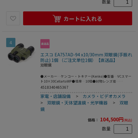
数量
池はテスト電池ですので新しい電池をご購入下さい｡●双眼
鏡がおかれている揺れの状況を双眼鏡本体が感知し､自動で
迅速に最適なモードに切り替え､大切な鑑賞時間・観測時間
カートに入れる
をより高精細でより快適に､そしてより大きな感動を得るサ
ポートをします｡レンズ口径42mmの大口径､明るい視野が得
られ､アウトドアでの使用も安心な防水設計｡防振の威力を存
分にお楽しみください!●｢対象を探す時や船の上の観測な
ど､大きな揺れ｣｢対象を見つけて双眼鏡が止まった状態での
4
微細な揺れ｣これらの状態を双眼鏡が自動で検知し､最適なモ
ードに切り替える機能を搭載｡煩わしい切り替えを必要とせ
ず､いつも最適な防振モードを迅速に切り替えて､最高の視界
エスコ EA757AD-94 x10/30mm 双眼鏡(手振れ
を提供します｡●すべてのレンズとプリズム透過面に光の透
防止) 1個 （ご注文単位1個）【直送品】
過を最大限に上げるフルマルチコート(高透過多層膜)を施し
双眼鏡
てあり､明るい像が広がります｡●電源は､国内海外問わずコ
ンビニなどで簡単に手に入る単3形アルカリ乾電池を採用｡1
●メーカー…ケンコー・トキナー(Kenko)●型番…VCスマー
本で連続約28時間駆動｡●駆動時間を延ばし､こまめに電源が
ト10×30CellartoWP●倍率…10倍●対物レンズ径…
落ちるオートオフ機能を撤廃し
30mm●最短合焦距離…3.5m●実視界…5.2°●明るさ…9●
4518340465367
サイズ(mm)…147(W)×51(D)×124(H)●重量…533g●付属
家電・店舗設備
>
カメラ・ビデオカメラ
品…動作確認用電池､ポーチ､ストラップ●電源…単三型電池
×1(付属)●ひとみ径…3.0mm●1000m先の視野…90.8mm●
>
双眼鏡・天体望遠鏡・光学機器
>
双眼
アイレリーフ…15.0mm●見掛視界…48.8°●眼幅調整範囲…
鏡
54~74mm●防振角…±3°●コーティング…フルマルチコー
ト､フェイズコート､高反射コート●防水性能…完全防水設計
104,500
円
価格：
(税込)
●材質…本体ボディ:ポリカーボネイト樹脂本体カバー:ABS
樹脂目当てラバー:NBR転輪ラバー:ABS樹脂●注意…付属電
数量
池はテスト電池ですので新しい電池をご購入下さい｡●双眼
鏡がおかれている揺れの状況を双眼鏡本体が感知し､自動で