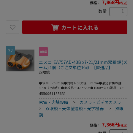
7,868
円
価格：
(税込)
こちらの商品は事業者様向け商品です。
数量
カートに入れる
32
エスコ EA757AD-43B x7-21/21mm双眼鏡(ズ
ーム) 1個（ご注文単位1個）【直送品】
双眼鏡
●倍率…7～21倍●対物レンズ径…21mm●最短合焦距離…
3.5m（7倍時）●実視界…4.3～2.3°●1000m先の視界…75～
40m●明るさ…9～1●サイズ…108(W)x48(D)x92(H)mm●重
4550061135631
量…約265g●付属品…ケース、ストラップ、クリーニング
家電・店舗設備
>
カメラ・ビデオカメラ
クロス●2～3個の直角プリズムを組み合わせて像を正立さ
せるポロリズム式双眼鏡●マルチコートにより空気に接する
>
双眼鏡・天体望遠鏡・光学機器
>
双眼
面の少なくとも１面以上に多層膜コートを施し、光の透過損
鏡
失を少なくしています●7倍で対象を捉え、ズームレバーを
切り替えると21倍へズームアップ。見たいものに合わせて
7,366
円
価格：
(税込)
倍率が変えられるので、スポーツ観戦・旅行に大変便利で
す。●梱包サイズ:125×66×115●梱包重量340g