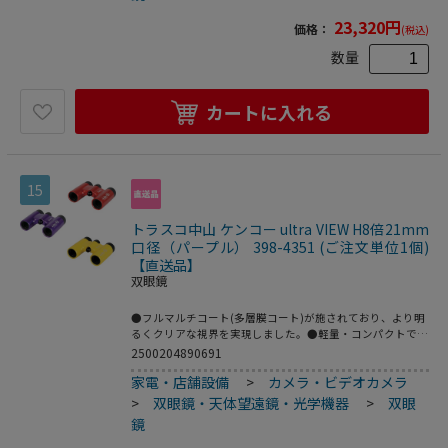
●1000mにおける視野：80m（8倍時）●明るさ：9.6（8倍
23,320
円
価格：
(税込)
時）●アイレリーフ：13.0mm（8倍時）●眼幅調整範囲：
56mm～72mm●最短合焦距離：4.0m●重さ：305g●大き
数量
さ：高さ 123mm×幅 109mm×厚さ 51mm●コーティ
ング：全面多層膜コーティング●主な同梱品：ケース・スト
ラップ●こちらの商品は事業者様向け商品です。
カートに入れる
15
トラスコ中山 ケンコー ultra VIEW H8倍21mm
口径（パープル） 398-4351 (ご注文単位1個)
【直送品】
双眼鏡
●フルマルチコート(多層膜コート)が施されており、より明
るくクリアな視界を実現しました。●軽量・コンパクトでコ
ンサートに最適です。●倍率(倍)：8●レンズ寸法(mm)：
2500204890691
21●実視界(°)：6.4●最短合焦距離(m)：3●色：パープル●
家電・店舗設備
>
カメラ・ビデオカメラ
幅(mm)：87●奥行(mm)：37●アイレリーフ(mm)：11●高
さ(mm)：112●見掛け視界(°)：48.2●目幅調整(mm)：56.5
>
双眼鏡・天体望遠鏡・光学機器
>
双眼
～72.5●アルミダイカスト●専用ポーチ×1、ストラップ
鏡
×1、レンズクロス