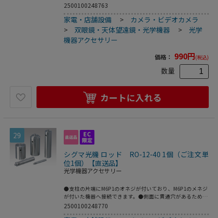
機器に固定する際レンチ等を穴に通して容易に締め込む事が
2500100248763
できます。●材質：ステンレス●型番：RO-12-30●外径×
家電・店舗設備
>
カメラ・ビデオカメラ
全長（mm）：φ12×35●こちらの商品は事業者様向け商品
です。
>
双眼鏡・天体望遠鏡・光学機器
>
光学
機器アクセサリー
990
円
価格：
(税込)
数量
カートに入れる
29
シグマ光機 ロッド RO-12-40 1個（ご注文単
位1個）【直送品】
光学機器アクセサリー
●支柱の片端にM6P1のオネジが付いており、M6P1のメネジ
が付いた機器へ接続できます。●側面に貫通穴があるため、
機器に固定する際レンチ等を穴に通して容易に締め込む事が
2500100248770
できます。●材質：ステンレス●型番：RO-12-40●外径×