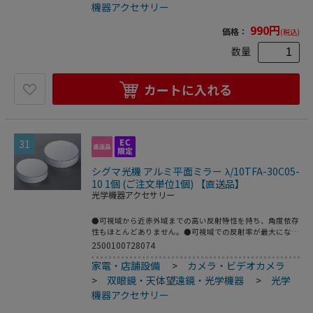
機器アクセサリー
990
円
価格：
(税込)
数量
カートに入れる
31
シグマ光機 アルミ平面ミラー λ/10TFA-30C05-
10 1個 (ご注文単位1個) 【直送品】
光学機器アクセサリー
●可視域から近赤外域までの高い反射特性を持ち、角度依存
性もほとんどありません。●可視域での反射率が最大になる
ようMgF2（フッ化マグネシウム）をオーバーコートしてい
2500100728074
ます。●材質：硼珪酸ガラス（アルミニウム膜＋MgF2コー
家電・店舗設備
>
カメラ・ビデオカメラ
ティング）●公差：大きさ／0～-0.1mm、厚さ／±0.1mm●
基板面精度測定法：基板をZygoレーザ干渉計システムで測
>
双眼鏡・天体望遠鏡・光学機器
>
光学
定●面精度測定波長：632.8nm●平行度：3分以内●有効
機器アクセサリー
面：実径の90％●スクラッチ-ディグ：40-20●型番：TFA-
30C05-10●サイズ（mm）：φ30×5t●基板面精度：λ/10●