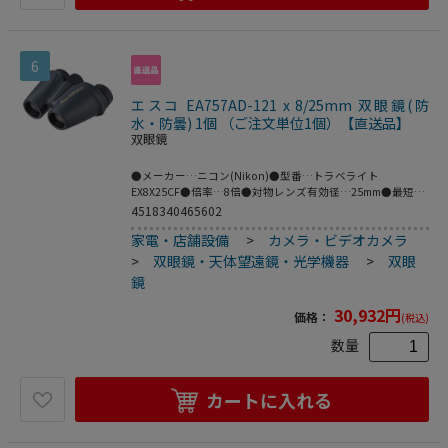
やスポーツの試合会場など､シーンを選ばずに使えます｡●気
軽に持ち歩ける､おしゃれな軽量・コンパクトボディー重さ
を気にせずに持ち歩ける､195gの軽量ボディー｡ライブやコ
ンサート会場はもちろん､劇場､スタジアムなどでも邪魔にな
6
らないコンパクトサイズです｡付属のネックストラップで首
にかけておけるので､両手を自由に使って思いきり楽しめる
だけでなく､必要な時にすぐに手に取ることもできます｡身軽
エスコ EA757AD-121 x 8/25mm 双眼鏡(防
に動きたい旅行先にもぴったりのサイズ感で､小さめのバッ
水・防曇) 1個 （ご注文単位1個）【直送品】
グにもすっきりと収納できます｡●屋内でも明るく鮮明な視
双眼鏡
界を実現する､多層膜コーティング光が少なく視界が見えづ
らいコンサートホールや劇場､室内競技場で快適に使うなら､
●メーカー…ニコン(Nikon)●型番…トラベライト
視界が明るいモデルがおすすめです｡アキュロンT02は､光の
EX8X25CF●倍率…8倍●対物レンズ有効径…25mm●最短合
透過率を高める多層膜コーティングを採用｡屋内だけでなく､
焦距離…2.8m●実視界…6.3°●見掛視界…47.5°見掛視
4518340465602
曇天
界:ISO14132-1:2002に基づいた見掛視界の表記数値｡
家電・店舗設備
>
カメラ・ビデオカメラ
●1000mにおける視界…110m●ひとみ径…3.1mm●アイレ
リーフ…15.5mm●明るさ…9.6●眼幅調整範囲…
>
双眼鏡・天体望遠鏡・光学機器
>
双眼
56~72mm●サイズ…116(W)×56(D)×100(H)mm●重量…
鏡
355g●防水性能…2mの水深に5分間浸かっても影響のない
防水設計(水中での使用はできません｡)●付属品…ケース､ス
30,932
円
価格：
(税込)
トラップ付属●携帯性に優れた軽量・コンパクトボディ｡●
本体内部に窒素ガスを充填した全天候防水型双眼鏡なので､
数量
突然の雨や水しぶきにも安心｡●メガネを掛けたままでも見
やすい､ロングアイレリーフ｡●接眼レンズに非球面レンズを
採用し､視野周辺まで歪みの少ないシャープな見え味｡●接眼
カートに入れる
目当ては扱いやすいターンスライド方式｡●視度調整リング
は､視度がずれにくいクリックストップ機構｡●レンズ・プリ
ズムにエコガラスを採用し､環境にも配慮｡