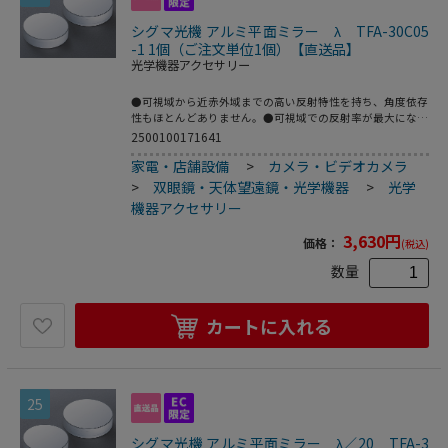
シグマ光機 アルミ平面ミラー λ TFA-30C05
-1 1個（ご注文単位1個）【直送品】
光学機器アクセサリー
●可視域から近赤外域までの高い反射特性を持ち、角度依存
性もほとんどありません。●可視域での反射率が最大になる
ようMgF2（フッ化マグネシウム）をオーバーコートしてい
2500100171641
ます。●材質：硼珪酸ガラス（アルミニウム膜＋MgF2コー
家電・店舗設備
>
カメラ・ビデオカメラ
ティング）●公差：大きさ／0～-0.1mm、厚さ／±0.1mm●
基板面精度測定法：基板をZygoレーザ干渉計システムで測
>
双眼鏡・天体望遠鏡・光学機器
>
光学
定●面精度測定波長：632.8nm●平行度：3分以内●有効
機器アクセサリー
面：実径の90％●スクラッチ-ディグ：40-20●型番：TFA-
30C05-1●サイズ（mm）：φ30×5t●基板面精度：λ●こち
3,630
円
価格：
(税込)
らの商品は事業者様向け商品です。
数量
カートに入れる
25
シグマ光機 アルミ平面ミラー λ／20 TFA-3