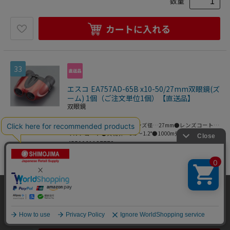
数量
カートに入れる
33
エスコ EA757AD-65B x10-50/27mm双眼鏡(ズ
ーム) 1個（ご注文単位1個）【直送品】
双眼鏡
●倍率…10～50倍●対物レンズ径…27mm●レンズコート…
マルチコート●実視界…3.3～1.2°●1000m先の視野…58～
21m●最短合焦距離…5m(10倍時)●ひとみ径…2.7～
4550061137772
0.5mm●アイレリーフ…10.5～7mm●明るさ…7.3～0.3●サ
家電・店舗設備
>
カメラ・ビデオカメラ
イズ…112(W)×43(D)×110(H)mm●重量…308g●防塵・防
水性…なし●付属品…ケース、ストラップ、三脚取付ホルダ
>
双眼鏡・天体望遠鏡・光学機器
>
双眼
ー●高倍率でご覧の際は三脚への取り付けをおすすめ致しま
鏡
す。●梱包サイズ:128×132×71●梱包重量456g
当サイトはクッキー（Cookie）を使用しています。Cookieの使用に同意いた
12,958
円
だける場合は「OK」をクリックしてください。
価格：
(税込)
数量
OK