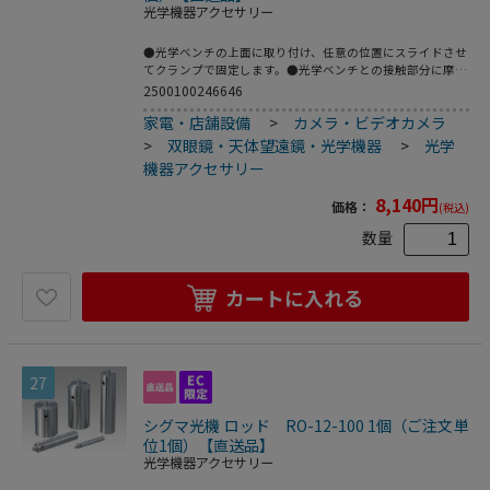
光学機器アクセサリー
●光学ベンチの上面に取り付け、任意の位置にスライドさせ
てクランプで固定します。●光学ベンチとの接触部分に摩擦
を低減させるテープを接着していますので、スムーズにスラ
2500100246646
イドします。●上面のタップ穴を利用して各種ポストシステ
家電・店舗設備
>
カメラ・ビデオカメラ
ム・ステージ等を固定し、光学系のユニットを構築できま
す。●材質：アルミニウム・黒アルマイト●適合アルミベン
>
双眼鏡・天体望遠鏡・光学機器
>
光学
チ：小型アルミニウム光学ベンチ・小型薄型アルミニウム光
機器アクセサリー
学ベンチ●型番：CAA-60LS●サイズ（mm）：
60×114×27●こちらの商品は事業者様向け商品です。
8,140
円
価格：
(税込)
数量
カートに入れる
27
シグマ光機 ロッド RO-12-100 1個（ご注文単
位1個）【直送品】
光学機器アクセサリー