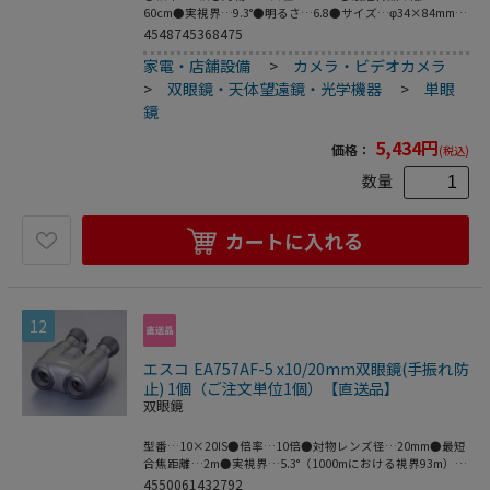
60cm●実視界…9.3°●明るさ…6.8●サイズ…φ34×84mm●
カーボネイト樹脂を使用した､
重量…65g●オールラバーボディ●片手で操作できるクイッ
4548745368475
クフォーカス●ピント合わせはレバー式を採用●付属品…カ
家電・店舗設備
>
カメラ・ビデオカメラ
ラビナ付ケース、首かけストラップ●梱包サイ
ズ:92×38×125●梱包重量65g
>
双眼鏡・天体望遠鏡・光学機器
>
単眼
鏡
5,434
円
価格：
(税込)
数量
カートに入れる
12
エスコ EA757AF-5 x10/20mm双眼鏡(手振れ防
止) 1個（ご注文単位1個）【直送品】
双眼鏡
型番…10×20IS●倍率…10倍●対物レンズ径…20mm●最短
合焦距離…2m●実視界…5.3°（1000mにおける視界93m）●
明るさ…4●アイレリーフ…13.5mm●電源…リチウム電池
4550061432792