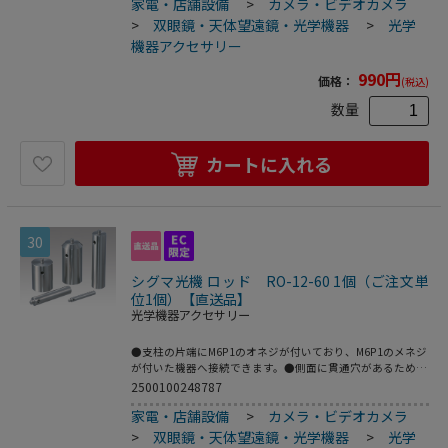
家電・店舗設備
>
カメラ・ビデオカメラ
全長（mm）：φ12×45●こちらの商品は事業者様向け商品
です。
>
双眼鏡・天体望遠鏡・光学機器
>
光学
機器アクセサリー
990
円
価格：
(税込)
数量
カートに入れる
30
シグマ光機 ロッド RO-12-60 1個（ご注文単
位1個）【直送品】
光学機器アクセサリー
●支柱の片端にM6P1のオネジが付いており、M6P1のメネジ
が付いた機器へ接続できます。●側面に貫通穴があるため、
機器に固定する際レンチ等を穴に通して容易に締め込む事が
2500100248787
できます。●材質：ステンレス●型番：RO-12-60●外径×
家電・店舗設備
>
カメラ・ビデオカメラ
全長（mm）：φ12×65●こちらの商品は事業者様向け商品
です。
>
双眼鏡・天体望遠鏡・光学機器
>
光学