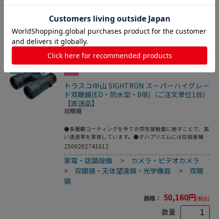
数量
サー●暗視造影距離：198ｍ●イルミネーター：〇●デジタ
ルズーム：3倍●静止画/動画撮影：静止画(ＪＰＥＧ)、動画
(ＡＶＩ)●記憶媒体：MicroSDカード最大64GB使用可能●ビ
カートに入れる
デオ出力端子：〇●専用ケース、映像出力ケーブル、USBケ
ーブル、ハンドストラップ、microSDカード、電池、取扱説
明書、純正品検査証、保証書
17
トラスコ中山 SIGHTRON スーパーハイグレー
ド双眼鏡(ED・防水型・8倍)（ご注文単位1台）
【直送品】
双眼鏡
●多層膜コーティングを全ての空気接触面に施すことで、高
い透過率を実現しています。●ダハプリズムには位相差補正
コートを施し、補助プリズムには誘電体多層膜を施すこと
2500202741612
で、高い解像力と明るい視野を楽しめます。●センターフォ
家電・店舗設備
>
カメラ・ビデオカメラ
ーカス方式と大型ピントリングを採用し、素早く確実なピン
ト合わせが可能です。●ロングアイレリーフ設計によりー、
>
双眼鏡・天体望遠鏡・光学機器
>
双眼
眼鏡をかけて使用する際にも、視野の隅々まで広く見渡すこ
鏡
とが可能です。●ツイストアップ式のゴム見口採用により、
目に当てた時に心地よい使用感を提供します。眼鏡使用時に
50,160
円
価格：
(税込)
も快適です。●完全防水設計ですのでアウトドアなどで突然
の雨や水辺での使用にも安心です。●遠くて見えにくい人・
数量
場所・物の監視・確認に。●一般的には、スポーツ観戦、観