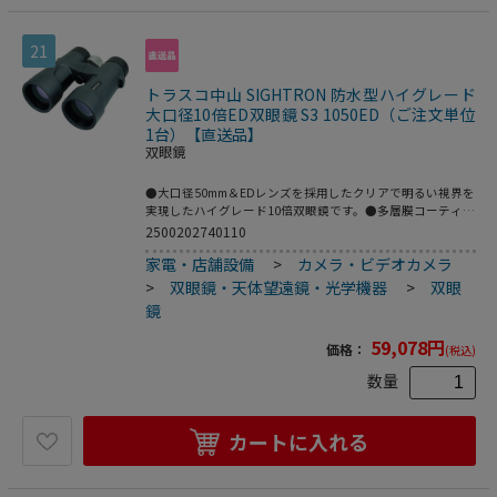
バー外装の採用により、しっかりとグリップすることが可能
です。寒冷地でも扱いやすくなっています。●遠くにある対
21
象物を大きく見るときに。●遠くて見えにくい人・場所・物
の監視・確認に。●一般的には、スポーツ観戦、観劇・コン
サート、バードウォッチング、ネイチャーウォッチング、ス
トラスコ中山 SIGHTRON 防水型ハイグレード
ターウォッチングに。●倍率(倍)：10●レンズ寸法(mm)：
大口径10倍ED双眼鏡 S3 1050ED（ご注文単位
42●実視界(°)：6.2●最短合焦距離(m)：2●幅(mm)：133●
1台）【直送品】
奥行(mm)：134●全高(mm)：53●アイレリーフ(mm)：16●
双眼鏡
高さ(mm)：53●1000m先の視野(m)：108●明るさ(lm)：
17.6●ひとみ径(mm)：4.2●プリズム：Bak4ダハプリズム、
●大口径50mm＆EDレンズを採用したクリアで明るい視界を
位相差補正コート、誘電体多層膜●コーティング：フルマル
実現したハイグレード10倍双眼鏡です。●多層膜コーティン
チコート
グを全てのレンズの空気接触面に施すことで、高い透過率を
2500202740110
実現しています。●ダハプリズムには位相差補正コートを施
家電・店舗設備
>
カメラ・ビデオカメラ
し、補助プリズムには誘電体多層膜を施すことで、高い解像
力と明るい視野を楽しめます。●センターフォーカス方式と
>
双眼鏡・天体望遠鏡・光学機器
>
双眼
大型ピントリングを採用し、素早く確実なピント合わせが可
鏡
能です。●ロングアイレリーフ設計により、眼鏡をかけて使
用する際にも、視野の隅々まで広く見渡すことが可能です。
59,078
円
価格：
(税込)
●ツイストアップ式のゴム見口採用により、目に当てた時に
心地よい使用感を提供します。●本体内部に乾燥窒素を充填
数量
することで、内部レンズの曇りを防ぎ、完全防水設計ですの
で、アウトドアの突然の雨や水辺での使用にも安心です。●
本体は堅牢な高耐久アルミダイキャストを採用しておりま
カートに入れる
す。●ラバー外装の採用により、しっかりとグリップするこ
とが可能で、寒冷地でも扱いやすくなっています。●遠くに
ある対象物を大きく見るときに。●倍率(倍)：10●レンズ寸
法(mm)：50●実視界(°)：6●最短合焦距離(m)：3●幅