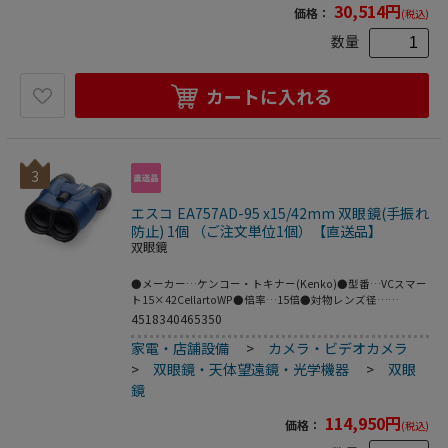
30,514
円
価格：
(税込)
選べるズーム倍率｡●気軽に持ち歩けて､長時間でも疲れにく
い小型・軽量タイプの3倍ズーム双眼鏡です｡●スポーツ観戦
数量
なら屋内・屋外を問わず､手ブレしにくい8倍から12倍がお
すすめ｡観戦する場所から選手までの距離に応じて倍率を選
べ､さらにもう一歩踏み込めるズーム搭載のスポーツスター
カートに入れる
ズームなら､応援する選手のプレーはもちろん､その時々の表
情も見ることができます｡●光が少なく視界が見えづらくな
る屋内や曇天時の屋外でも快適に使うなら､視界が明るいモ
デルが最適｡スポーツスターズームは､ボディー内部すべての
レンズとプリズムに､光の透過率を高める多層膜コーティン
3
グを採用｡ナイトゲームはもちろん､コンサートホールやライ
ブ会場まで､さまざまなシチュエーションで活躍します｡
エスコ EA757AD-95 x15/42mm 双眼鏡(手振れ
防止) 1個 （ご注文単位1個）【直送品】
双眼鏡
●メーカー…ケンコー・トキナー(Kenko)●型番…VCスマー
ト15×42CellartoWP●倍率…15倍●対物レンズ径…
42mm●最短合焦距離…4m●実視界…3.8°●明るさ…7.8●
4518340465350
サイズ(mm)…180(W)×70(D)×118(H)●重量…610g●付属
家電・店舗設備
>
カメラ・ビデオカメラ
品…動作確認用電池､ポーチ､ストラップ●電源…単三型電池
×1(付属)●ひとみ径…2.8mm●1000m先の視野…66.3m●ア
>
双眼鏡・天体望遠鏡・光学機器
>
双眼
イレリーフ…14.0mm●見掛視界…52.9°●眼幅調整範囲…
鏡
54~74mm●防振角…±2°●コーティング…フルマルチコー
ト､フェイズコート､高反射コート●防水性能…完全防水設計
114,950
円
価格：
(税込)
●材質…本体ボディ:ポリカーボネイト樹脂本体カバー:ABS
樹脂目当てラバー:NBR転輪ラバー:ABS樹脂●注意…付属電