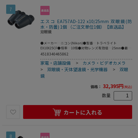
7
エスコ EA757AD-122 x10/25mm 双眼鏡(防
水・防曇) 1個 （ご注文単位1個）【直送品】
双眼鏡
●メーカー…ニコン(Nikon)●型番…トラベライト
EX10X25CF●倍率…10倍●対物レンズ有効径…25mm●最短
合焦距離…2.8m●実視界…5.0°●見掛視界…47.2°見掛視
4518340465862
界:ISO14132-1:2002に基づいた見掛視界の表記数値｡
家電・店舗設備
>
カメラ・ビデオカメラ
●1000mにおける視界…87m●ひとみ径…2.5mm●アイレリ
ーフ…15.9mm●明るさ…6.3●眼幅調整範囲…56~72mm●
>
双眼鏡・天体望遠鏡・光学機器
>
双眼
サイズ…116(W)×56(D)×102(H)mm●重量…365g●防水性
鏡
能…2mの水深に5分間浸かっても影響のない防水設計(水中
での使用はできません｡)●付属品…ケース､ストラップ付属
32,395
円
価格：
(税込)
●携帯性に優れた軽量・コンパクトボディ｡●本体内部に窒
素ガスを充填した全天候防水型双眼鏡なので､突然の雨や水
数量
しぶきにも安心｡●メガネを掛けたままでも見やすい､ロング
アイレリーフ｡●接眼レンズに非球面レンズを採用し､視野周
辺まで歪みの少ないシャープな見え味｡●接眼目当ては扱い
カートに入れる
やすいターンスライド方式｡●視度調整リングは､視度がずれ
にくいクリックストップ機構｡●レンズ・プリズムにエコガ
ラスを採用し､環境にも配慮｡
8