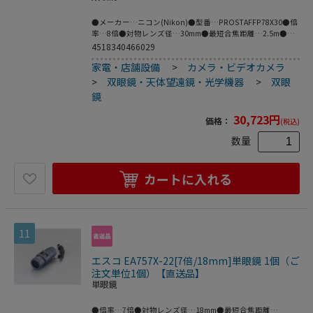
ィティールまでつぶさに観察できます｡●グラスファイバー
入りポリカーボネイト樹脂を使用した軽量ボディーはホール
●メーカー…ニコン(Nikon)●型番…PROSTAFFP78X30●倍
ド感に優れた握りやすい形状で､快適な観察をサポートしま
率…8倍●対物レンズ径…30mm●最短合焦距離…2.5m●実
す｡●視度調整リングにロック機構を搭載｡使用中や操作時に
視界…8.7°●明るさ…14.4●サイズ(mm)…130×52×125●
4518340466029
重量…485g●付属品…接眼キャップ､対物キャップ､ケース､
家電・店舗設備
>
カメラ・ビデオカメラ
ストラップ●眼幅調整範囲…56~72mm●見掛視界…62.6°見
掛視界:ISO14132-1:2002に基づいた見掛視界の表記数値｡
>
双眼鏡・天体望遠鏡・光学機器
>
双眼
●1000mにおける視界…152m●ひとみ径…3.8mm●アイレ
鏡
リーフ…15.4mm●防水性能…1mの水深に10分間浸かっても
影響のない防水設計(水中での使用はできません)､防曇｡●広
30,723
円
価格：
(税込)
い範囲を見渡せる見掛視界62.6°の広視界タイプ｡見たいもの
を捉えやすいので､バードウォッチングで素早く動く野鳥を
数量
探したり､スポーツ観戦で選手の動きを追い続けたり､またア
ウトドアや旅行でダイナミックな自然を楽しんだり､とオー
ルラウンドに活躍します｡●すべてのレンズ・プリズムに多
カートに入れる
層膜コーティングを採用し､明るい視界を実現｡さらに補助プ
リズムには高反射誘電体多層膜コーティング､ダハプリズム
には位相差補正コーティングを施し､より明るく自然な色調
を追求｡鮮明な視界で見たい世界が一層リアルに感じられま
す｡●水や油性の汚れをはじき､汚れにくいコーティングを対
11
物レンズと接眼レンズに採用｡レンズに皮脂や指紋が付着し
にくく､付着しても簡単にふき取ることができます｡●視度調
整リングにロック機構を搭載｡操作時や観察したいタイミン
エスコ EA757X-22[7倍/18mm]単眼鏡 1個（ご
グで不意に視度調整リングがずれることを防ぎ､快適にご使
注文単位1個）【直送品】
用になれます｡●防水構造に､光学系内部の曇りを防ぐ窒素ガ
単眼鏡
スを充填｡水辺での使用､また夜露など急激な温度・気圧の変
化があるフィールドでも安心です｡●手に馴染みやすく衝撃
●倍率…7倍●対物レンズ径…18mm●最短合焦距離…
に強い､ラバーコートボディー｡●グラスファイバー入りポリ