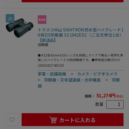
ズム●コーティング：フルマルチコート●ひとみ径：
2.62mm●明るさ：6.86●防水：IPX7防水仕様●電源：単3ア
ルカリ乾電池×1本(別売)●最短合焦距離：4ｍ●光学ガラ
ス、アルミダイキャスト、エラストマー樹脂●本体、レンズ
20
キャップ、ケース、レンズクロス、取扱説明書●失明の恐れ
があるため、絶対に太陽を見ないでください。
トラスコ中山 SIGHTRON 防水型ハイグレード1
0倍ED双眼鏡 S3 1042ED2（ご注文単位1台）
【直送品】
双眼鏡
●大口径42mm＆EDレンズを採用しクリアで明るい視界を実
現したハイグレード10倍双眼鏡です。●特殊低分散(ED)ガラ
スレンズを光学系に採用し、色収差のないクリアでシャープ
2500202740103
な高解像を実現しており、あらゆる場面で活躍する高性能双
家電・店舗設備
>
カメラ・ビデオカメラ
眼鏡です。●多層膜コーティングを全ての空気接触面に施す
ことで、高い透過率を実現しています。●ダハプリズムには
>
双眼鏡・天体望遠鏡・光学機器
>
双眼
位相差補正コートを施し、補助プリズムには誘電体多層膜を
鏡
施すことで、高い解像力と明るい視野を楽しめます。●セン
ターフォーカス方式と大型ピントリングを採用し、素早く確
51,274
円
価格：
(税込)
実なピント合わせが可能です。●ロングアイレリーフ設計に
よりー、眼鏡をかけて使用する際にも、視野の隅々まで広く
数量
見渡すことが可能です。●ツイストアップ式のゴム見口採用
により、目に当てた時に心地よい使用感を提供します。眼鏡
使用時にも快適です。●本体内部に乾燥窒素を充填すること
カートに入れる
で、内部レンズの曇りを防ぎ、完全防水設計ですので、アウ
トドアでの突然の雨や水辺での使用にも安心です。●本体は
堅牢な高耐久アルミダイキャストを採用しております。●ラ