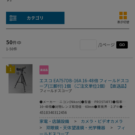
カテゴリ
表示切替
50
件中
/1ページ
GO
1
-
50
件
1
エスコ EA757DB-16A 16-48倍 フィールドスコ
ープ(三脚付) 1個 （ご注文単位1個）【直送品】
フィールドスコープ
●メーカー…ニコン(Nikon)●型番…PROSTAFF3●倍率…
16~48倍●対物レンズ有効径…60mm●実視界…2.3°※●見
掛け視界…35.6°(36.8°)※●1000m先における視界…40m※●
4518340312456
ひとみ径…3.8mm※●明るさ…14.4※●アイレリーフ…
家電・店舗設備
>
カメラ・ビデオカメラ
19.0mm※●最短合焦距離…10.0m●サイズ(長さ×幅)…
313×74mm(本体のみ)●重量…620g●※の仕様は16倍時(最
>
双眼鏡・天体望遠鏡・光学機器
>
フィ
短合焦距離:調節をしていない正視眼の場合)●三脚､キャリ
ールドスコープ