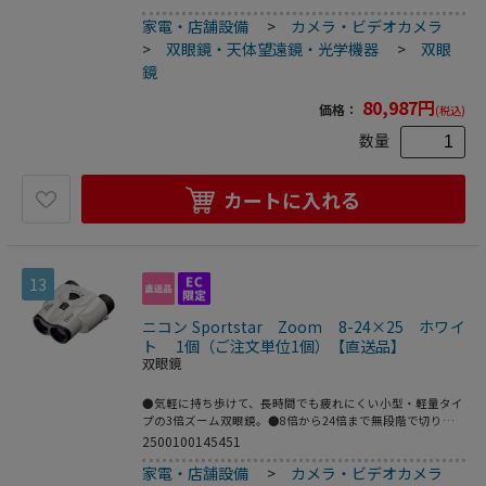
CR123A×１●サイズ…118×142×69㎜●眼幅調整範囲…
家電・店舗設備
>
カメラ・ビデオカメラ
56mm～72mm●重量(g)…約430g（電池別）●手ブレ補正…
レンズシフトによる光学補正方式●標準付属品…ケース、ス
>
双眼鏡・天体望遠鏡・光学機器
>
双眼
トラップ、接眼レンズキャップ●手ブレ補正・最長約12時
鏡
間連続使用の省エネルギー設計※使用する電池の銘柄や温度
によって異なります。●フレアやゴーストを防ぐスーパース
80,987
円
価格：
(税込)
ペクトラコーディング●広周波帯域対応・シフト方式の手ブ
レ補正機構●視野周辺まで鮮明にするフィールドフラットナ
数量
ーレンズ●梱包サイズ:190×143×242●梱包重量878g
カートに入れる
13
ニコン Sportstar Zoom 8-24×25 ホワイ
ト 1個（ご注文単位1個）【直送品】
双眼鏡
●気軽に持ち歩けて、長時間でも疲れにくい小型・軽量タイ
プの3倍ズーム双眼鏡。●8倍から24倍まで無段階で切り換
えられるズームレバー。●屋内競技場でも明るく鮮明な視界
2500100145451
を実現する、多層膜コーティング●接眼目当てに扱いやすい
家電・店舗設備
>
カメラ・ビデオカメラ
ターンスライド（回転繰出し）方式を採用。●しっくり手に