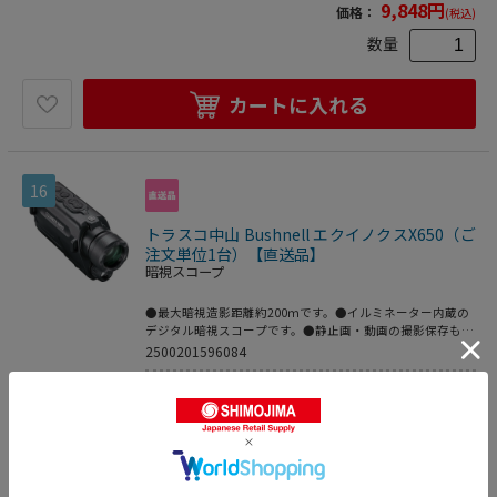
9,848
円
価格：
(税込)
数量
カートに入れる
16
トラスコ中山 Bushnell エクイノクスX650（ご
注文単位1台）【直送品】
暗視スコープ
●最大暗視造影距離約200ｍです。●イルミネーター内蔵の
デジタル暗視スコープです。●静止画・動画の撮影保存もワ
ンタッチです。●3倍デジタルズームです。●三脚ネジ穴付
2500201596084
で腰を据えた監視活動にも重宝します。●330ｇ軽量コンパ
家電・店舗設備
>
カメラ・ビデオカメラ
クトボディです。●連続駆動：6時間(単三アルカリ電池3
本)●内蔵イルミネーターで最大200ｍまでの目標物を暗視確
>
双眼鏡・天体望遠鏡・光学機器
>
暗視
認可能です。●日中はカラー造影、夜間はモノクロ造影で
スコープ
す。●三脚・一脚は勿論、ジンバルにも固定可能な1/4イン
チ三脚ネジ穴付です。●倍率(倍)：5●レンズ寸法(mm)：
58,520
円
価格：
(税込)
32●望遠倍率：5倍●防水性能：IPX4●対物レンズ有効径：
32mm●視界幅(FOV)：23.2°×17.4°●暗視造影：CMOSセン