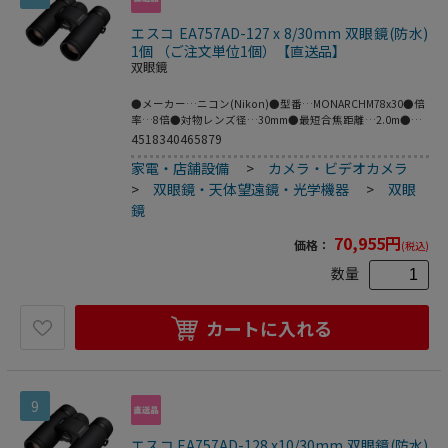
エスコ EA757AD-127 x 8/30mm 双眼鏡(防水)
1個 （ご注文単位1個）【直送品】
双眼鏡
●メーカー…ニコン(Nikon)●型番…MONARCHM78x30●倍
率…8倍●対物レンズ径…30mm●最短合焦距離…2.0m●実
視界…8.3°●明るさ…14.4●サイズ(mm)…
4518340465879
125(W)×48(D)×119(H)●重量…465g●付属品…接眼キャッ
家電・店舗設備
>
カメラ・ビデオカメラ
プ､対物キャップ､ケース､ストラップ●ひとみ径…
3.8mm●1000mにおける視界…145m●アイレリーフ…
>
双眼鏡・天体望遠鏡・光学機器
>
双眼
15.1mm●見掛視界…60.3°●眼幅調整範囲…56-72mm●防水
鏡
性能…1mの水深に10分間浸かっても影響のない防水設計(水
中での使用はできません)､防曇｡●高度な光学性能によって
70,955
円
価格：
(税込)
もたらされる見やすい広視界とコントラストを追求した
MONARCHシリーズ｡M7は外観を洗練された握りやすいデザ
数量
インに一新し､視度調整リングにロック機構を装備した本格
的なオールラウンドモデルです｡●見掛視界60.3°の広視界タ
イプで､臨場感あふれる迫力あるシーンが眼前に迫ります｡ま
カートに入れる
た､すべてのレンズとプリズムに多層膜コーティングを採用｡
補助プリズムには高反射誘電体多層膜､ダハプリズムには位
相差補正コーティングを施し､明るく自然な色調と鮮明な視
界を実現しています｡バードウォッチングはもちろん､アウト
ドア､スポーツ観戦､星空観察にも最適です｡●水や油性の汚
9
れをはじき､汚れにくいコーティングを対物レンズと接眼レ
ンズに採用｡レンズに皮脂や指紋が付着しにくく､付着しても
簡単にふき取ることができます｡●ED(特殊低分散)ガラスの
エスコ EA757AD-128 x10/30mm 双眼鏡(防水)