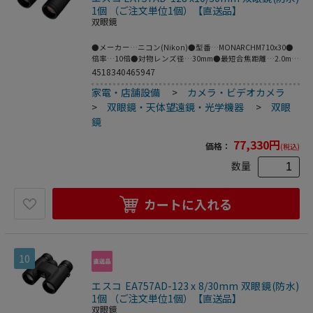
採用により､色にじみの原因となる色収差を補正するととも
1個 （ご注文単位1個）【直送品】
に､高いコントラストと解像力を実現｡野鳥のきめ細やかなデ
双眼鏡
ィティールまでつぶさに観察できます｡●グラスファイバー
入りポリカーボネイト樹脂を使用した軽量ボディーはホール
●メーカー…ニコン(Nikon)●型番…MONARCHM710x30●
ド感に優れた握りやすい形状で､快適な観察をサポートしま
倍率…10倍●対物レンズ径…30mm●最短合焦距離…2.0m●
す｡●視度調整リングにロック機構を搭載｡使用中や操作時
実視界…6.7°●明るさ…9.0●サイズ(mm)…
4518340465947
に､
125(W)×48(D)×119(H)●重量…470g●付属品…接眼キャッ
家電・店舗設備
>
カメラ・ビデオカメラ
プ､対物キャップ､ケース､ストラップ●ひとみ径…
3.0mm●1000mにおける視界…117m●アイレリーフ…
>
双眼鏡・天体望遠鏡・光学機器
>
双眼
15.8mm●見掛視界…60.7°●眼幅調整範囲…56-72mm●防水
鏡
性能…1mの水深に10分間浸かっても影響のない防水設計(水
中での使用はできません)､防曇｡●高度な光学性能によって
77,330
円
価格：
(税込)
もたらされる見やすい広視界とコントラストを追求した
MONARCHシリーズ｡M7は外観を洗練された握りやすいデザ
数量
インに一新し､視度調整リングにロック機構を装備した本格
的なオールラウンドモデルです｡●見掛視界60.7°の広視界タ
イプで､臨場感あふれる迫力あるシーンが眼前に迫ります｡ま
カートに入れる
た､すべてのレンズとプリズムに多層膜コーティングを採用｡
補助プリズムには高反射誘電体多層膜､ダハプリズムには位
相差補正コーティングを施し､明るく自然な色調と鮮明な視
界を実現しています｡バードウォッチングはもちろん､アウト
ドア､スポーツ観戦､星空観察にも最適です｡●水や油性の汚
10
れをはじき､汚れにくいコーティングを対物レンズと接眼レ
ンズに採用｡レンズに皮脂や指紋が付着しにくく､付着しても
簡単にふき取ることができます｡●ED(特殊低分散)ガラスの
エスコ EA757AD-123 x 8/30mm 双眼鏡(防水)
採用により､色にじみの原因となる色収差を補正するととも
1個 （ご注文単位1個）【直送品】
に､高いコントラストと解像力を実現｡野鳥のきめ細やかなデ
双眼鏡