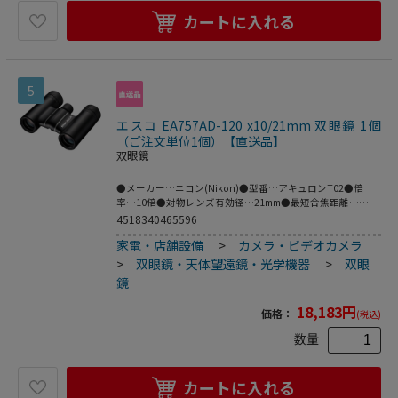
迅速に最適なモードに切り替え､大切な鑑賞時間・観測時間
カートに入れる
をより高精細でより快適に､そしてより大きな感動を得るサ
ポートをします｡●｢対象を探す時や船の上の観測など､大き
な揺れ｣｢対象を見つけて双眼鏡が止まった状態での微細な揺
れ｣これらの状態を双眼鏡が自動で検知し､最適なモードに切
り替える機能を搭載｡煩わしい切り替えを必要とせず､いつも
5
最適な防振モードを迅速に切り替えて､最高の視界を提供し
ます｡●すべてのレンズとプリズム透過面に光の透過を最大
限に上げるフルマルチコート(高透過多層膜)を施してあり､
エスコ EA757AD-120 x10/21mm 双眼鏡 1個
明るい像が広がります｡●握りやすさにこだわり､電池BOXを
（ご注文単位1個）【直送品】
サイド側に配置しました｡女性でも握りやすいフラット設計
双眼鏡
です｡●電源は､国内海外問わずコンビニなどで簡単に手に入
る単3形アルカリ乾電池を採用｡1本で連続約28時間駆動｡●
●メーカー…ニコン(Nikon)●型番…アキュロンT02●倍
駆動時間を延ばし､こまめに電源が落ちるオートオフ機能を
率…10倍●対物レンズ有効径…21mm●最短合焦距離…
撤廃しました｡コンサートや観
3.0m●実視界…5.0°●見掛視界…47.2°●1000mにおける視
4518340465596
界…87m●ひとみ径…2.1mm●アイレリーフ…8.3mm●明る
家電・店舗設備
>
カメラ・ビデオカメラ
さ…4.4●サイズ…104(W)×34(D)×87(H)mm●重量…
195g●眼幅調整範囲…56~72mm●付属品…ケース､ネックス
>
双眼鏡・天体望遠鏡・光学機器
>
双眼
トラップ●アーティストの演奏や表情を､最前列感覚で鑑賞
鏡
屋内なら4~8倍程度の双眼鏡があれば､アーティストの表情
やパフォーマンスなど､見たいシーンをクローズアップして
18,183
円
価格：
(税込)
楽しめます｡10倍なら､さらに見たいシーンをつぶさに見るこ
とが可能｡まるで最前列にいるような臨場感で､アーティスト
数量
をより身近に感じることができ､特別な感動が味わえます｡●
さまざまなシーンにフィットする洗練されたブラックモデル
ファッションを選ばないシックなブラックボディーは､格式
カートに入れる
が高めのコンサートホールや劇場はもちろん､ライブハウス