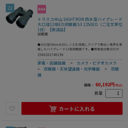
(mm)：146●奥行(mm)：149●全高(mm)：60●アイレリー
22
フ(mm)：18●高さ(mm)：60●プリズム：Bak4ダハプリズ
ム、位相差補正コート、誘電体多層膜●コーティング：フル
マルチコート●1000先視界：105m●ひとみ径：5mm●明る
トラスコ中山 SIGHTRON 防水型ハイグレード
さ：25●防水：完全防水●アイレリーフ：18mm●失明の恐
大口径12倍ED双眼鏡 S3 1250ED（ご注文単位
れがあるため、絶対に太陽を見ないでください。
1台）【直送品】
双眼鏡
●大口径50mm＆EDレンズを採用しクリアで明るい視界を実
現したハイグレード12倍双眼鏡です。●特殊低分散(ED)ガラ
スレンズを光学系に採用し、色収差のないクリアでシャープ
2500202740196
な高解像を実現しており、あらゆる場面で活躍する高性能双
家電・店舗設備
>
カメラ・ビデオカメラ
眼鏡です。●多層膜コーティングを全てのレンズの空気接触
面に施すことで、高い透過率を実現しています。●ダハプリ
>
双眼鏡・天体望遠鏡・光学機器
>
双眼
ズムには位相差補正コートを施し、補助プリズムには誘電体
鏡
多層膜を施すことで、高い解像力を明るい視野を楽しめま
す。●センターフォーカス方式と大型ピントリングを採用
60,192
円
価格：
(税込)
し、素早く確実なピント合わせが可能です。●ロングアイレ
リーフ設計により、眼鏡をかけて使用する際にも、視野の
数量
隅々まで広く見渡すことが可能です。●本体内部には乾燥窒
素を充填することで、内部レンズの曇りを防ぎ、完全防水で
すので、アウトドアでの突然の雨や水辺での使用にも安心で
カートに入れる
す。●本体は堅牢な高耐久アルミダイキャストを採用してお
ります。●ラバー外装の採用により、しっかりとグリップす
ることが可能です。寒冷地でも扱いやすくなっております。
●遠くにある対象物を大きく見るときに。●倍率(倍)：12●
レンズ寸法(mm)：50●実視界(°)：5●最短合焦距離(m)：