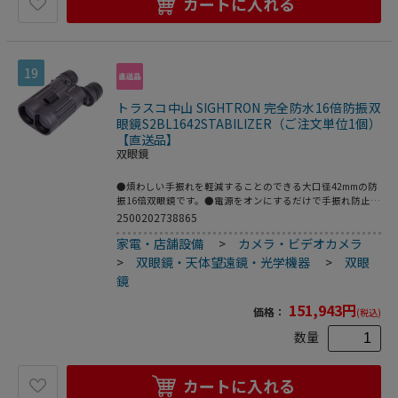
カートに入れる
19
トラスコ中山 SIGHTRON 完全防水16倍防振双
眼鏡S2BL1642STABILIZER（ご注文単位1個）
【直送品】
双眼鏡
●煩わしい手振れを軽減することのできる大口径42mmの防
振16倍双眼鏡です。●電源をオンにするだけで手振れ防止機
能が働き、手振れを気にすることなくご覧いただけます。●
2500202738865
レンズには全面マルチコートを施すことで明るくクリアな視
家電・店舗設備
>
カメラ・ビデオカメラ
界を実現します。●手になじむエラストマー外装の採用によ
り双眼鏡をしっかりとホールドでき、さらに、ツイストアッ
>
双眼鏡・天体望遠鏡・光学機器
>
双眼
プ式ゴム見口は目に当てた際に心地よい使用感を提供、長時
鏡
間の観測にも疲れにくくなっています。●バードウォッチン
グなどの自然観察から、コンサート・ライブ鑑賞・スポーツ
151,943
円
価格：
(税込)
観戦まで幅広くお使いいただけます。●遠くにある対象物を
大きく見るときに。●人や動物、他対象物の監視に。●遠く
数量
にある対象物の確認に。●倍率(倍)：16●レンズ寸法
(mm)：42●実視界(°)：3.8●最短合焦距離(m)：4●色：ブラ
ック●幅(mm)：120●奥行(mm)：180●全高(mm)：70●ア
カートに入れる
イレリーフ(mm)：14●高さ(mm)：70●プリズム：ダハプリ