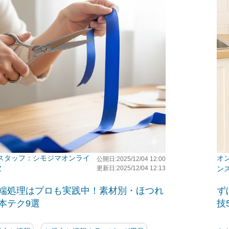
シモジマオンライ
公開日:2025/12/04 12:00
Z
更新日:2025/12/04 12:13
ン
端処理はプロも実践中！素材別・ほつれ
ず
本テク9選
技