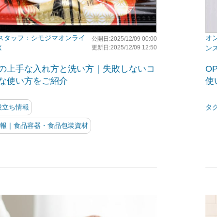
シモジマオンライ
公開日:2025/12/09 00:00
X
更新日:2025/12/09 12:50
ン
の上手な入れ方と洗い方｜失敗しないコ
O
な使い方をご紹介
使
役立ち情報
タ
報｜食品容器・食品包装資材