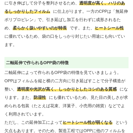
に引き伸ばして分子を整列させるため、
透明度が高く、ハリのあ
るしっかりしたフィルム
に仕上がります。一方のCPPは「無延伸
ポリプロピレン」で、引き延ばし加工を行わずに成形されるた
め、
柔らかく扱いやすいのが特長
です。また、
ヒートシール性
に優れているため、袋の口をしっかり封じたい用途にも向いてい
ます。

二軸延伸で作られるOPP袋の特徴
二軸延伸によって作られるOPP袋の特徴を見ていきましょう。
OPPはフィルムを縦と横の二方向に引き延ばすことで分子構造が
整い、
透明度や光沢が高く、しっかりとしたコシのある質感
にな
ります。また、
防湿性
にも優れているため、見た目の美しさが求
められる包装（たとえば花束、洋菓子、小売用の雑貨）などでよ
く利用されています。

ただし、この延伸加工によって
ヒートシール性が弱くなる
という
欠点もあります。そのため、製造工程ではOPPに他のフィルムを