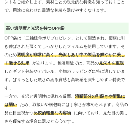
ントをご紹介します。素材ごとの視覚的な特徴を知っておくこと
で、用途に合わせた最適な包装を選びやすくなります。

高い透明度と光沢を持つOPP袋
OPP袋は「二軸延伸ポリプロピレン」として製造され、縦横に引
き伸ばされた薄くてしっかりしたフィルムを使用しています。そ
のため
透明度が非常に高く、光沢もあり中の製品を鮮やかに美し
く魅せる効果
があります。包装用途では、商品の
見栄えを重視
したギフト包装やアパレル、小物のラッピングに特に適していま
す。ぱりっとした硬さのある質感も高級感を演出しやすい特徴で
す 。

一方で、光沢と透明性に優れる反面、
溶断部分の引裂きや衝撃に
は弱い
ため、取扱いや梱包時には丁寧さが求められます。商品の
見た目重視かつ
比較的軽量な内容物
に向いており、見た目の美し
さを優先する場合に選ぶと安心です 。
