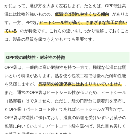
かによって、選び方を大きく左右します。たとえば、OPP袋は高
温には比較的強いものの、
低温では割れやすくなる傾向
がありま
す。一方、PP袋は
ヒートシール性が高く、さまざまな加工に向い
ている
のが特徴です。これらの違いをしっかり理解しておくこと
は、製品の品質を保つうえでもとても重要です。

OPP袋の耐熱性・耐冷性の特徴
OPP袋は、一般的に高い耐熱性を持つ一方で、極端な低温には弱
いという特徴があります。熱を使う包装工程では優れた耐熱性能
を発揮しますが、
長期間の冷凍保存にはあまり向いていません
。
また、通常のOPP袋はヒートシール性が低いため、ヒートシール
（熱溶着）はできません。ただし、袋の口部分に接着剤を塗布し
たOPP袋（パートコート袋）であればヒートシールが可能です。
OPP袋は防湿性に優れており、湿度の影響を受けやすいお菓子の
包装に向いています。パートコート袋を選べば、見た目も美しく