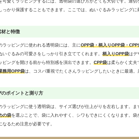
を可愛くラッピングするには、透明袋の選び方がとても大切です。適切
しっかり保護することもできます。ここでは、ぬいぐるみラッピングに最
素材と特徴
のラッピングに使われる透明袋には、主に
OPP袋・柄入りOPP袋・CP
ぬいぐるみの可愛さをしっかり引き立ててくれます。
柄入りOPP袋
はデ
ッピングを開ける前から特別感を演出できます。
CPP袋
は柔らかく丈夫
業務用OPP袋
は、コスパ重視でたくさんラッピングしたいときに最適。
びのポイントと測り方
のラッピングに使う透明袋は、サイズ選びが仕上がりを左右します。ま
めの袋
を選ぶことで、袋に入れやすく、シワもできにくくなります。袋
になるため注意が必要です。
