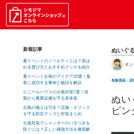
新着記事
ぬいぐ
夏イベントのノベルティとは？喜ば
れる選び方とおすすめグッズを紹介
夏イベント企画のアイデア20選！集
包装用品・店舗
客に成功する事例と秘訣を解説
ビニールハウスの台風対策7選！強
ぬい
風から農業設備を守る具体策
台風の備えは万全？店舗・オフィス
ピン
を守る防災グッズと対策まとめ
台風対策でシャッターのバタつきを
防ぐには？正しい補強方法を徹底解