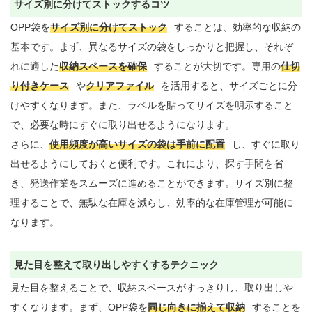
サイズ別に分けてストックするコツ
OPP袋を
サイズ別に分けてストック
することは、効率的な収納の
基本です。まず、異なるサイズの袋をしっかりと把握し、それぞ
れに適した
収納スペースを確保
することが大切です。専用の
仕切
り付きケース
や
クリアファイル
を活用すると、サイズごとに分
けやすくなります。また、ラベルを貼ってサイズを明示すること
で、必要な時にすぐに取り出せるようになります。

さらに、
使用頻度が高いサイズの袋は手前に配置
し、すぐに取り
出せるようにしておくと便利です。これにより、探す手間を省
き、発送作業をスムーズに進めることができます。サイズ別に整
理することで、無駄な在庫を減らし、効率的な在庫管理が可能に
なります。

見た目を整えて取り出しやすくするテクニック
見た目を整えることで、収納スペースがすっきりし、取り出しや
すくなります。まず、OPP袋を
同じ向きに揃えて収納
することを