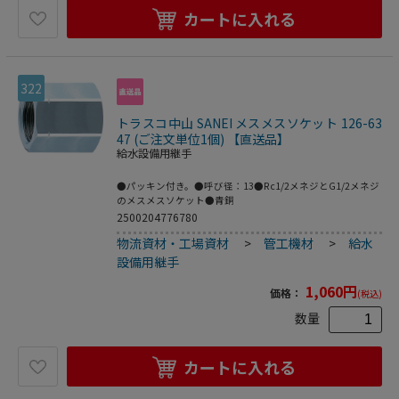
カートに入れる
322
トラスコ中山 SANEI メスメスソケット 126-63
47 (ご注文単位1個) 【直送品】
給水設備用継手
●パッキン付き。●呼び径：13●Rc1/2メネジとG1/2メネジ
のメスメスソケット●青銅
2500204776780
物流資材・工場資材
>
管工機材
>
給水
設備用継手
1,060
円
価格：
(税込)
数量
カートに入れる