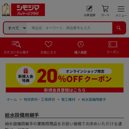
会員登録
カート
メニュー
クーポン
カテゴリから探す
お気に入り
購入履歴
ホーム
>
物流資材・工場資材
>
管工機材
>
給水設備用継手
給水設備用継手
給水設備用継手の業務用商品をお安い価格でお求めいただける通