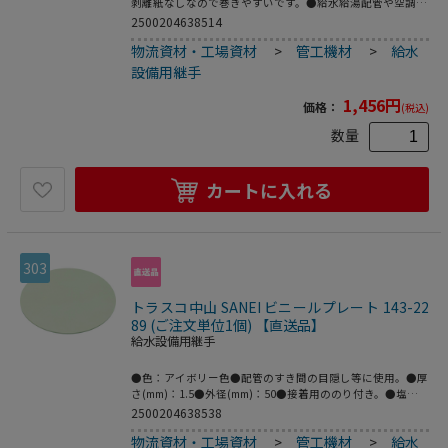
剥離紙なしなので巻きやすいです。●給水給湯配管や空調配
管の補修工事、その他露出配管全般に。●10年相当の紫外
2500204638514
線照射試験にクリア●長さ10m幅25mm白色
物流資材・工場資材
>
管工機材
>
給水
設備用継手
1,456
円
価格：
(税込)
数量
カートに入れる
303
トラスコ中山 SANEI ビニールプレート 143-22
89 (ご注文単位1個) 【直送品】
給水設備用継手
●色：アイボリー色●配管のすき間の目隠し等に使用。●厚
さ(mm)：1.5●外径(mm)：50●接着用ののり付き。●塩化
ビニル樹脂
2500204638538
物流資材・工場資材
>
管工機材
>
給水