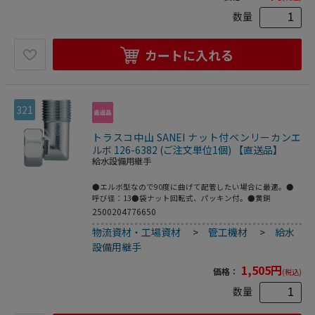
数量
カートに入れる
321
トラスコ中山 SANEI ナット付ベンリーカンエ
ルボ 126-6382 (ご注文単位1個) 【直送品】
給水設備用継手
●エルボ型なので90度に曲げて配管したい場合に最適。●
呼び径：13●袋ナット回転式、パッキン付。●黄銅
2500204776650
物流資材・工場資材
>
管工機材
>
給水
設備用継手
1,505
円
価格：
(税込)
数量