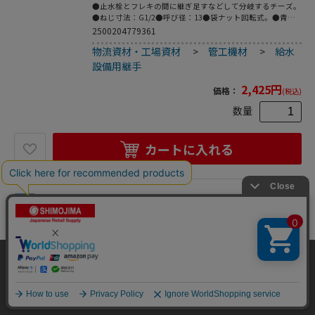
●止水栓とフレキの間に継ぎ足すなどして分岐するチーズ。
●ねじ寸法：G1/2●呼び径：13●袋ナット回転式。●青銅
●パッキン付き。
2500204779361
物流資材・工場資材
>
管工機材
>
給水
設備用継手
2,425
円
価格：
(税込)
数量
カートに入れる
335
トラスコ中山 SANEI 異径両ナット付アダプタ
ー 143-7117 (ご注文単位1個) 【直送品】
給水設備用継手
当サイトはクッキー（Cookie）を使用しています。Cookieの使用に同意いた
だける場合は「OK」をクリックしてください。
●呼び20オネジと呼び13オネジの接続用。●袋ナット回転
式のアダプター。●黄銅●パッキン付き。
OK
2500204780206