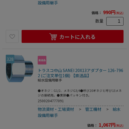
設備用継手
990
円
価格：
(税込)
数量
カートに入れる
328
トラスコ中山 SANEI 20X13アダプター 126-796
2 (ご注文単位1個) 【直送品】
給水設備用継手
●オネジ：G1/2、メネジG3/4●呼び20オネジと呼び13メネ
ジの接続用。●黄銅●パッキン付き。
2500204777091
物流資材・工場資材
>
管工機材
>
給水
設備用継手
1,067
円
価格：
(税込)