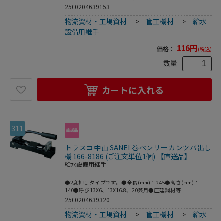
び径：R1/2●呼び25配管用。●ポリプロピレン
2500204639153
物流資材・工場資材
>
管工機材
>
給水
設備用継手
116
円
価格：
(税込)
数量
カートに入れる
311
トラスコ中山 SANEI 巻ベンリーカンツバ出し
機 166-8186 (ご注文単位1個) 【直送品】
給水設備用継手
●2度押しタイプです。●全長(mm)：245●高さ(mm)：
140●呼び13X6、13X16.8、20兼用●圧延鋼材等
2500204639320
物流資材・工場資材
>
管工機材
>
給水