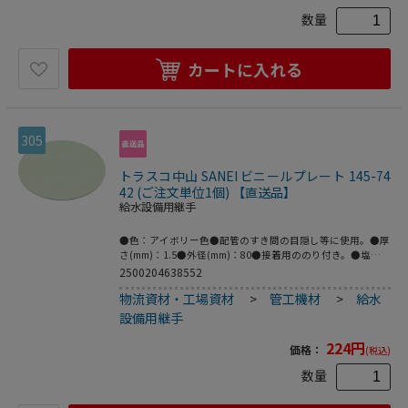
数量
カートに入れる
305
トラスコ中山 SANEI ビニールプレート 145-74
42 (ご注文単位1個) 【直送品】
給水設備用継手
●色：アイボリー色●配管のすき間の目隠し等に使用。●厚
さ(mm)：1.5●外径(mm)：80●接着用ののり付き。●塩化
ビニル樹脂
2500204638552
物流資材・工場資材
>
管工機材
>
給水
設備用継手
224
円
価格：
(税込)
数量