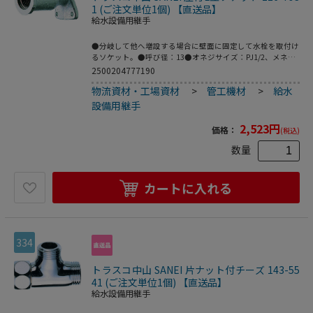
1 (ご注文単位1個) 【直送品】
給水設備用継手
●分岐して他へ増設する場合に壁面に固定して水栓を取付け
るソケット。●呼び径：13●オネジサイズ：PJ1/2、メネジ
サイズ：Rp1/2●青銅
2500204777190
物流資材・工場資材
>
管工機材
>
給水
設備用継手
2,523
円
価格：
(税込)
数量
カートに入れる
334
トラスコ中山 SANEI 片ナット付チーズ 143-55
41 (ご注文単位1個) 【直送品】
給水設備用継手