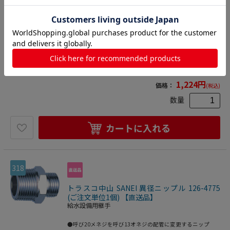
給水設備用継手
●根元から曲げることができるタイプです。●ねじサイズ：
G1/2●全長(mm)：400●使用温度範囲(℃)：最高使用温度
80℃●呼び径：13●パイプ山径16mm●EPDMパッキン付き
2500204776308
●ステンレス(SUS304)
物流資材・工場資材
>
管工機材
>
給水
設備用継手
1,224
円
価格：
(税込)
数量
カートに入れる
318
トラスコ中山 SANEI 異径ニップル 126-4775
(ご注文単位1個) 【直送品】
給水設備用継手
●呼び20メネジを呼び13オネジの配管に変更するニップ