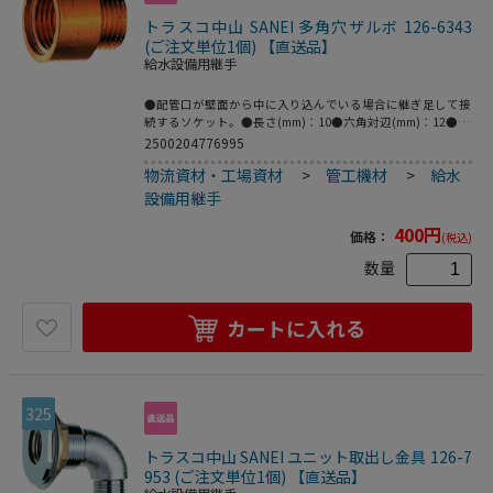
トラスコ中山 SANEI 多角穴ザルボ 126-6343
(ご注文単位1個) 【直送品】
給水設備用継手
●配管口が壁面から中に入り込んでいる場合に継ぎ足して接
続するソケット。●長さ(mm)：10●六角対辺(mm)：12●呼
び径：13●ネジ部先端ローレット加工。●黄銅
2500204776995
物流資材・工場資材
>
管工機材
>
給水
設備用継手
400
円
価格：
(税込)
数量
カートに入れる
325
トラスコ中山 SANEI ユニット取出し金具 126-7
953 (ご注文単位1個) 【直送品】