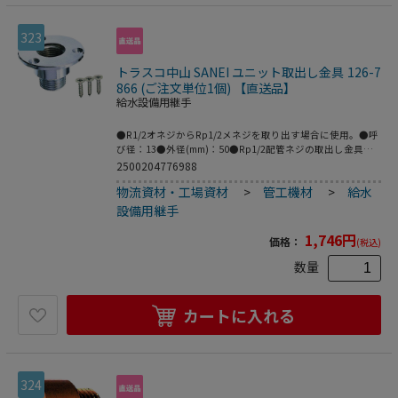
323
トラスコ中山 SANEI ユニット取出し金具 126-7
866 (ご注文単位1個) 【直送品】
給水設備用継手
●R1/2オネジからRp1/2メネジを取り出す場合に使用。●呼
び径：13●外径(mm)：50●Rp1/2配管ネジの取出し金具。
●青銅●ビス・パッキン付。
2500204776988
物流資材・工場資材
>
管工機材
>
給水
設備用継手
1,746
円
価格：
(税込)
数量
カートに入れる
324