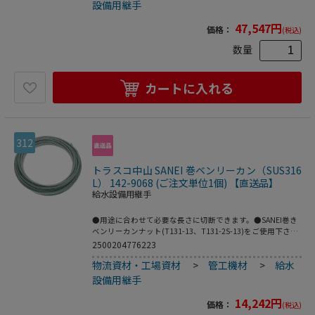
設備用継手
47,547
円
価格：
(税込)
数量
カートに入れる
312
トラスコ中山 SANEI 巻ベンリーカン（SUS316
L） 142-9068 (ご注文単位1個) 【直送品】
給水設備用継手
●用途に合わせて必要な長さに切断できます。●SANEI巻き
ベンリーカンナット(T131-13、T131-2S-13)をご使用下さ
い。●給水、給湯の簡単な仮設工事などに最適です。●長さ
2500204776223
(m)：10●パイプ山径16mm、長さ10m。●SUS316L●他社
物流資材・工場資材
>
管工機材
>
給水
の部品と接続しないで下さい。●漏水で家財などをぬらす財
産損害発生の恐れがあります。
設備用継手
14,242
円
価格：
(税込)