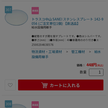
307
トラスコ中山 SANEI ステンレスプレート 142-9
056 (ご注文単位1個) 【直送品】
給水設備用継手
●配管のすき間を隠すプレートです。●色はシルバーです。
●厚さ(mm)：1●外径(mm)：40●接着用ののり付き●ステ
ンレス
2500204638576
物流資材・工場資材
>
管工機材
>
給水
設備用継手
448
円
価格：
(税込)
数量
カートに入れる
308