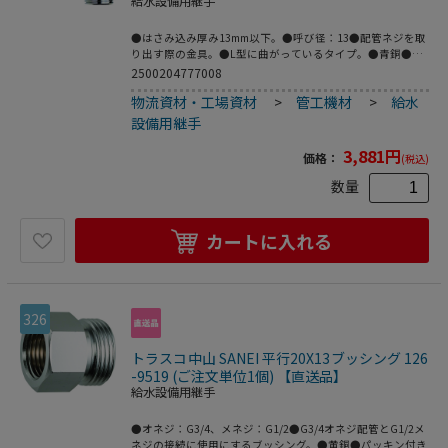
給水設備用継手
●はさみ込み厚み13mm以下。●呼び径：13●配管ネジを取
り出す際の金具。●L型に曲がっているタイプ。●青銅●パ
ッキン付き。
2500204777008
物流資材・工場資材
>
管工機材
>
給水
設備用継手
3,881
円
価格：
(税込)
数量
カートに入れる
326
トラスコ中山 SANEI 平行20X13ブッシング 126
-9519 (ご注文単位1個) 【直送品】
給水設備用継手
●オネジ：G3/4、メネジ：G1/2●G3/4オネジ配管とG1/2メ
ネジの接続に使用にするブッシング。●黄銅●パッキン付き