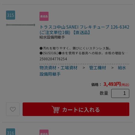
315
トラスコ中山 SANEI フレキチューブ 126-6342
(ご注文単位1個) 【直送品】
給水設備用継手
●汚れを取りやすく、錆びにくいステンレス製。
●(SUS316L)●水を使用する器具への給水、水栓の増設など
に使用します。●長さ(mm)：1500●L(mm)：1500●使用温
2500204776254
度範囲(℃)：80●取付ねじ：G1/2●呼び径：13●両端にナ
物流資材・工場資材
>
管工機材
>
給水
ット付きのステンレス製フレキパイプ。●パイプ山径
16mm。●フレキ：ステンレス、パッキン：EPDM●折り曲
設備用継手
げの繰り返しは破損の原因になります。
3,493
円
価格：
(税込)
数量
カートに入れる
316