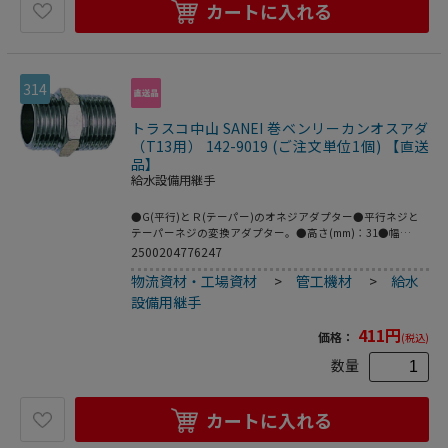
カートに入れる
314
トラスコ中山 SANEI 巻ベンリーカンオスアダ
（T13用） 142-9019 (ご注文単位1個) 【直送
品】
給水設備用継手
●G(平行)とＲ(テーパー)のオネジアダプター●平行ネジと
テーパーネジの変換アダプター。●高さ(mm)：31●幅
(mm)：26●奥行(mm)：22●呼び径：13●G1/2XR1/2のオネ
2500204776247
ジ●黄銅
物流資材・工場資材
>
管工機材
>
給水
設備用継手
411
円
価格：
(税込)
数量
カートに入れる