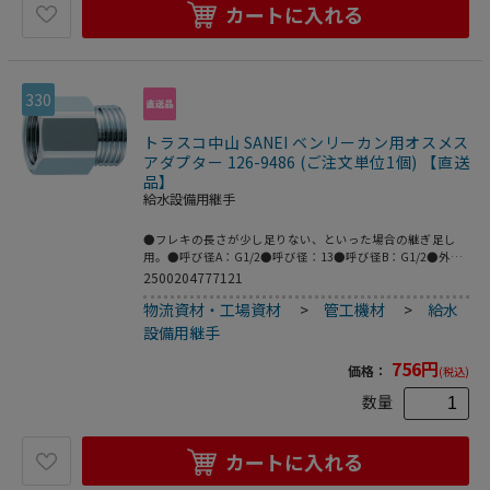
カートに入れる
330
トラスコ中山 SANEI ベンリーカン用オスメス
アダプター 126-9486 (ご注文単位1個) 【直送
品】
給水設備用継手
●フレキの長さが少し足りない、といった場合の継ぎ足し
用。●呼び径A：G1/2●呼び径：13●呼び径B：G1/2●外径
(mm)：24●A(mm)：31●B(mm)：24●両ネジ共にG1/2●黄
2500204777121
銅●パッキン付き。
物流資材・工場資材
>
管工機材
>
給水
設備用継手
756
円
価格：
(税込)
数量
カートに入れる