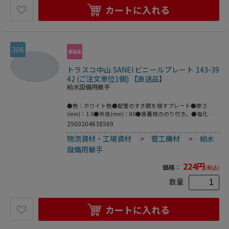
カートに入れる
306
トラスコ中山 SANEI ビニールプレート 143-39
42 (ご注文単位1個) 【直送品】
給水設備用継手
●色：ホワイト色●配管のすき間を隠すプレート●厚さ
(mm)：1.5●外径(mm)：80●接着用ののり付き。●塩化ビ
ニル樹脂
2500204638569
物流資材・工場資材
>
管工機材
>
給水
設備用継手
224
円
価格：
(税込)
数量
カートに入れる