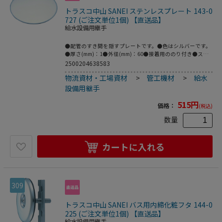
トラスコ中山 SANEI ステンレスプレート 143-0
727 (ご注文単位1個) 【直送品】
給水設備用継手
●配管のすき間を隠すプレートです。●色はシルバーです。
●厚さ(mm)：1●外径(mm)：60●接着用ののり付き●ステ
ンレス
2500204638583
物流資材・工場資材
>
管工機材
>
給水
設備用継手
515
円
価格：
(税込)
数量
カートに入れる
309
トラスコ中山 SANEI バス用内締化粧フタ 144-0
225 (ご注文単位1個) 【直送品】
給水設備用継手