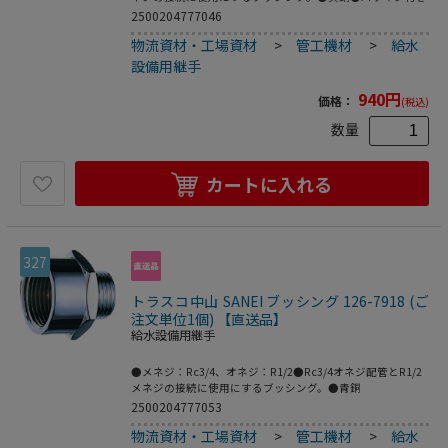
2500204777046
物流資材・工場資材
>
管工機材
>
給水
設備用継手
940
円
価格：
(税込)
数量
カートに入れる
327
トラスコ中山 SANEI ブッシング 126-7918 (ご
注文単位1個) 【直送品】
給水設備用継手
●メネジ：Rc3/4、オネジ：R1/2●Rc3/4オネジ配管とR1/2
メネジの接続に使用にするブッシング。●青銅
2500204777053
物流資材・工場資材
>
管工機材
>
給水