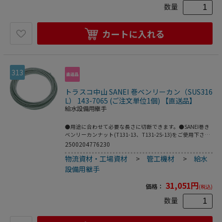
数量
カートに入れる
313
トラスコ中山 SANEI 巻ベンリーカン（SUS316
L） 143-7065 (ご注文単位1個) 【直送品】
給水設備用継手
●用途に合わせて必要な長さに切断できます。●SANEI巻き
ベンリーカンナット(T131-13、T131-2S-13)をご使用下さ
い。●給水、給湯の簡単な仮設工事などに最適です。●長さ
2500204776230
(m)：20●パイプ山径16mm、長さ20m。●SUS316L●他社
物流資材・工場資材
>
管工機材
>
給水
の部品と接続しないで下さい。●漏水で家財などをぬらす財
産損害発生の恐れがあります。
設備用継手
31,051
円
価格：
(税込)
数量