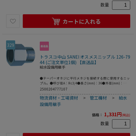
数量
カートに入れる
329
トラスコ中山 SANEI オスメスニップル 126-79
44 (ご注文単位1個) 【直送品】
給水設備用継手
●テーパーオネジに平行メネジを接続する際に使用するニッ
プル。●呼び径A：Rc3/4●長さ(mm)：36●外径(mm)：
34●呼び径：20●呼び径B：G3/4●メネジサイズ：Rc3/4、
2500204777107
オネジサイズ：G3/4●青銅
物流資材・工場資材
>
管工機材
>
給水
設備用継手
1,331
円
価格：
(税込)
数量