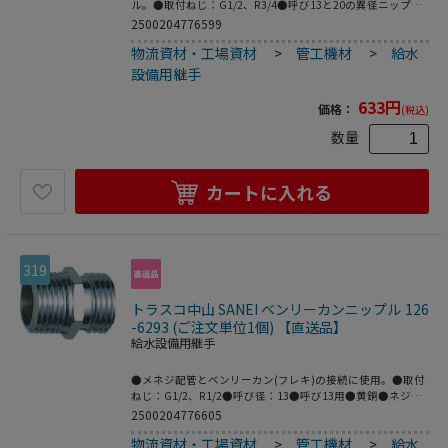
ル。●取付ねじ：G1/2、R3/4●呼び13と20の異径ニップ
ル。●黄銅●ネジサイズをご確認下さい。
2500204776599
物流資材・工場資材
>
管工機材
>
給水
設備用継手
633
円
価格：
(税込)
数量
カートに入れる
319
トラスコ中山 SANEI ベンリーカンニップル 126
-6293 (ご注文単位1個) 【直送品】
給水設備用継手
●メネジ配管とベンリーカン(フレキ)の接続に使用。●取付
ねじ：G1/2、R1/2●呼び径：13●呼び13用●黄銅●ネジサ
イズをご確認下さい。
2500204776605
物流資材・工場資材
>
管工機材
>
給水