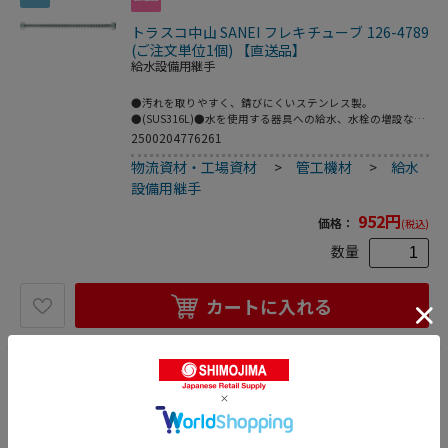
トラスコ中山 SANEI フレキチューブ 126-4789
(ご注文単位1個) 【直送品】
給水設備用継手
●汚れを取りやすく、錆びにくいステンレス製。
●(SUS316L)●水を使用する器具への給水、水栓の増設など
に使用します。●長さ(mm)：200●L(mm)：200●使用温度
2500204776261
範囲(℃)：80●呼び径：13●取付ねじ：G1/2●両端にナッ
物流資材・工場資材
>
管工機材
>
給水
ト付きのステンレス製フレキパイプ。●パイプ山径16mm。
●フレキ：ステンレス、パッキン：EPDM●折り曲げの繰り
設備用継手
返しは破損の原因になります。
952
円
価格：
(税込)
数量
カートに入れる
317
トラスコ中山 SANEI フレキチューブ 217-6675
(ご注文単位1本) 【直送品】