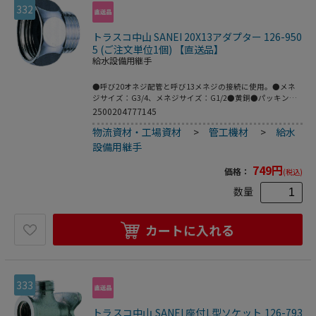
332
トラスコ中山 SANEI 20X13アダプター 126-950
5 (ご注文単位1個) 【直送品】
給水設備用継手
●呼び20オネジ配管と呼び13メネジの接続に使用。●メネ
ジサイズ：G3/4、メネジサイズ：G1/2●黄銅●パッキン付
き。
2500204777145
物流資材・工場資材
>
管工機材
>
給水
設備用継手
749
円
価格：
(税込)
数量
カートに入れる
333
トラスコ中山 SANEI 座付L型ソケット 126-793