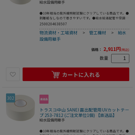
給水設備用継手
●10年相当の紫外線照射試験にクリアしている商品です。●
剥離紙なしなので巻きやすいです。●給水給湯配管や空調配
管の補修工事、その他露出配管全般に。●10年相当の紫外
2500204638507
線照射試験にクリア●長さ10m幅50mm白色
物流資材・工場資材
>
管工機材
>
給水
設備用継手
2,911
円
価格：
(税込)
数量
カートに入れる
302
トラスコ中山 SANEI 露出配管用UVカットテー
プ 253-7812 (ご注文単位1個) 【直送品】
給水設備用継手
●10年相当の紫外線照射試験にクリアしている商品です。●