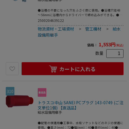
●浴槽の不要になった穴をふさぐ際に使用。●浴槽穴径48
～56mmに浴槽内からドライバーで締め込みができる。●ス
テンレス●浴槽の曲面部には使用不可。
2500204639122
物流資材・工場資材
>
管工機材
>
給水
設備用継手
1,553
円
価格：
(税込)
数量
カートに入れる
310
トラスコ中山 SANEI PCプラグ 143-0749 (ご注
文単位1個) 【直送品】
給水設備用継手
●配管の保護用●工事中、水栓ソケットなどのネジの保護に
使用。●高さ(mm)：72●幅(mm)：40●奥行(mm)：40●呼