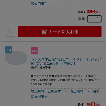
設備用継手
88
円
価格：
(税込)
数量
カートに入れる
304
トラスコ中山 SANEI ビニールプレート 143-54
97 (ご注文単位1個) 【直送品】
給水設備用継手
●色：ホワイト色●配管のすき間を隠すプレート●厚さ
(mm)：1.5●外径(mm)：50●接着用ののり付き。●塩化ビ
ニル樹脂
2500204638545
物流資材・工場資材
>
管工機材
>
給水
設備用継手
88
円
価格：
(税込)