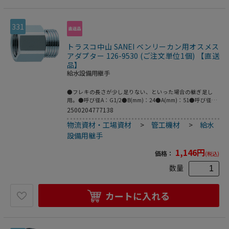
331
トラスコ中山 SANEI ベンリーカン用オスメス
アダプター 126-9530 (ご注文単位1個) 【直送
品】
給水設備用継手
●フレキの長さが少し足りない、といった場合の継ぎ足し
用。●呼び径A：G1/2●B(mm)：24●A(mm)：51●呼び径
B：G1/2●呼び径：13●外径(mm)：24●両ネジ共にG1/2●
2500204777138
黄銅
物流資材・工場資材
>
管工機材
>
給水
設備用継手
1,146
円
価格：
(税込)
数量
カートに入れる