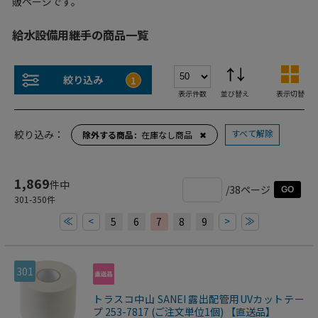
販ページです。
給水設備用継手の商品一覧
絞り込み
1
表示件数
並び替え
表示切替
すべて解除
絞り込み：
除外する商品
在庫なし商品
✖
1,869
件中
/38ページ
GO
301
-
350
件
≪
<
>
≫
5
6
7
8
9
301
トラスコ中山 SANEI 露出配管用UVカットテー
プ 253-7817 (ご注文単位1個) 【直送品】