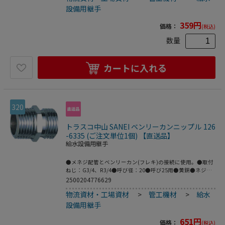
設備用継手
359
円
価格：
(税込)
数量
カートに入れる
320
トラスコ中山 SANEI ベンリーカンニップル 126
-6335 (ご注文単位1個) 【直送品】
給水設備用継手
●メネジ配管とベンリーカン(フレキ)の接続に使用。●取付
ねじ：G3/4、R3/4●呼び径：20●呼び25用●黄銅●ネジサ
イズをご確認下さい。
2500204776629
物流資材・工場資材
>
管工機材
>
給水
設備用継手
651
円
価格：
(税込)