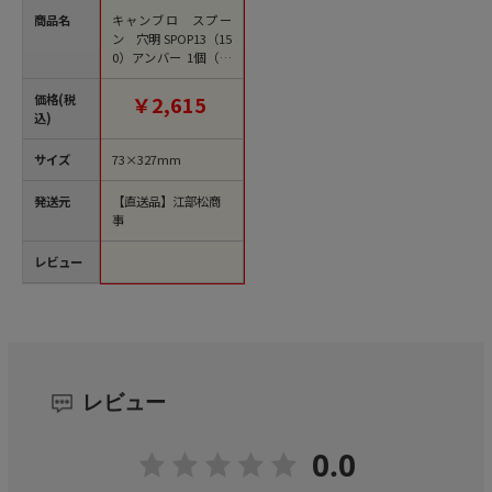
商品名
キャンブロ スプー
ン 穴明 SPOP13（15
0）アンバー 1個（ご
注文単位1個）【直送
品】
価格(税
￥2,615
込)
サイズ
73×327mm
発送元
【直送品】江部松商
事
レビュー
レビュー
0.0