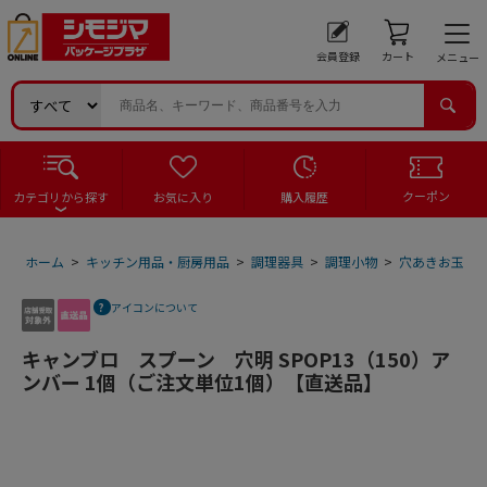
会員登録
カート
メニュー
クーポン
カテゴリから探す
お気に入り
購入履歴
ホーム
>
キッチン用品・厨房用品
>
調理器具
>
調理小物
>
穴あきお玉
>
アイコンについて
キャンブロ スプーン 穴明 SPOP13（150）ア
ンバー 1個（ご注文単位1個）【直送品】