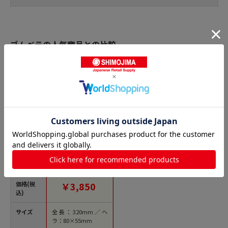
ゴムベラの人気商品との比較
商品名
ル・クルーゼ グル
メスパチュラVS 9300
84-03 スプーン型
ホワイト 1個（ご注文
単位1個）【直送品】
価格(税
￥3,850
込)
サイズ
全長：320mm／ヘ
ラ：80×55mm