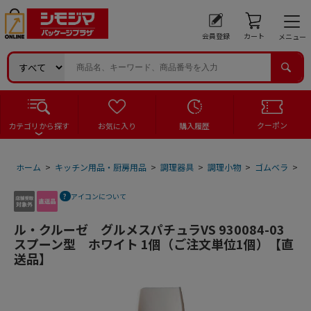
会員登録
カート
メニュー
クーポン
カテゴリから探す
お気に入り
購入履歴
ホーム
>
キッチン用品・厨房用品
>
調理器具
>
調理小物
>
ゴムベラ
>
ル
アイコンについて
ル・クルーゼ グルメスパチュラVS 930084-03
スプーン型 ホワイト 1個（ご注文単位1個）【直
送品】