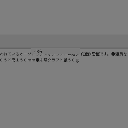
小箱
われているオーソドックスなクラフト無地タイプの平袋です。●雑貨な
1個（1個）
０５×高１５０ｍｍ●未晒クラフト紙５０ｇ