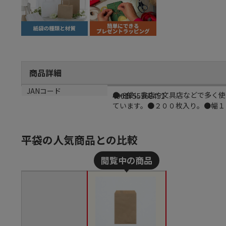
商品詳細
商品説明
規格
JANコード
●一般に書店や文具店などで多く使
Ｒ-85
4901755368451
ています。●２００枚入り。●幅１
平袋の人気商品との比較