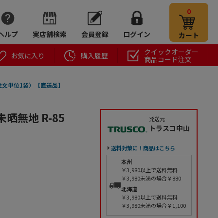
0
ヘルプ
実店舗検索
会員登録
ログイン
カート
クイックオーダー
お気に入り
購入履歴
商品コード注文
（ご注文単位1袋）【直送品】
未晒無地 R-85
発送元
トラスコ中山
送料対策に！商品はこちら
本州
￥3,980以上で送料無料
￥3,980未満の場合￥880
北海道
￥3,980以上で送料無料
￥3,980未満の場合￥1,100