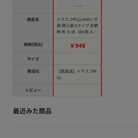
商品名
トラスコ中山 HEIKO 平
袋 柄小袋 Rタイプ 未晒
無地 R-85 200枚入り
（ご注文単位1袋）
【直送品】
価格(税込)
￥948
サイズ
発送元
【直送品】トラスコ中
山
レビュー
最近みた商品