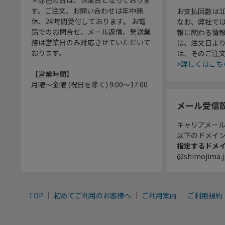
＊赤色の日は、休業日となっておりま
す。ご注文、お問い合わせは年中無
お支払回数は
休、24時間受付しております。 お電
なお、弊社では
話でのお問合せ、メール返信、発送業
報に関わる情
務は営業日のみ対応させていただいて
は、注文日よ
おります。
は、そのご注
>詳しくはこち
【営業時間】
月曜～金曜 (祝日を除く) 9:00～17:00
メール受信
キャリアメー
以下のドメイ
指定するドメ
@shimojima.j
TOP
初めてご利用のお客様へ
ご利用案内
ご利用規約