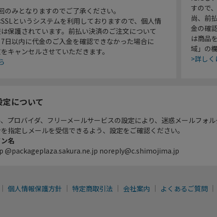
すので
1回のみとなりますのでご了承ください。
尚、前
SSLというシステムを利用しておりますので、個人情
金の確
報は保護されています。前払い決済のご注文について
は商品
り7日以内に代金のご入金を確認できなかった場合に
域」の
文をキャンセルさせていただきます。
>詳しく
ら
設定について
ル、プロバイダ、フリーメールサービスの設定により、迷惑メールフォル
ンを指定しメールを受信できるよう、設定をご確認ください。
イン名
p @packageplaza.sakura.ne.jp noreply@c.shimojima.jp
個人情報保護方針
特定商取引法
会社案内
よくあるご質問