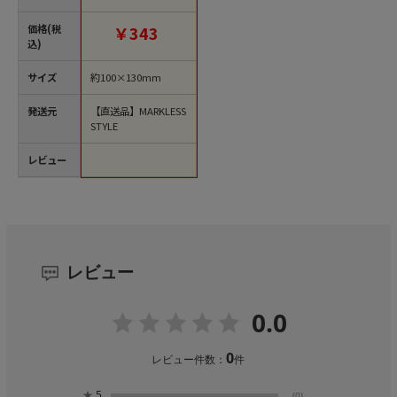
ブルー TR-1164-006 1
個（ご注文単位1個）
価格(税
￥343
【直送品】
込)
サイズ
約100×130mm
発送元
【直送品】MARKLESS
STYLE
レビュー
レビュー
0.0
0
レビュー件数：
件
★
5
(0)