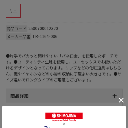
ミニ
2500700012320
商品コード
TR-1164-006
メーカー品番
●片手でパカッと開けやすい「バネ口金」を使用したポーチで
す。●ユーティリティ生地を使用し、ユニセックスでお使いただ
けるデザインとなっております。リップなどの化粧道具はもちろ
ん、鍵やイヤホンなどの小物の収納に丁度よい大きさです。●サ
イズ違いでロングタイプのご用意もございます。
商品詳細
おすすめ特集はこちら