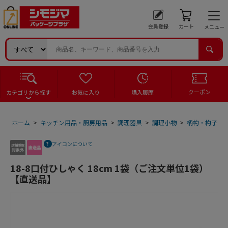
会員登録
カート
メニュー
クーポン
カテゴリから探す
お気に入り
購入履歴
ホーム
>
キッチン用品・厨房用品
>
調理器具
>
調理小物
>
柄杓・杓子
>
アイコンについて
18-8口付ひしゃく 18cm 1袋（ご注文単位1袋）
【直送品】