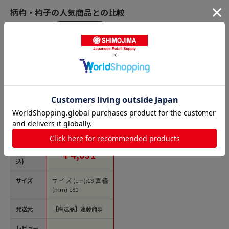
柄杓・杓子の人気商品との比較
商品名
18-8口付ひしゃく 18c
m 1袋（ご注文単位1
袋）【直送品】
価格(税
￥4,031
込)
サイズ
サイズ(cm):18直径
(mm):180
発送元
【直送品】遠藤商事
レビュー