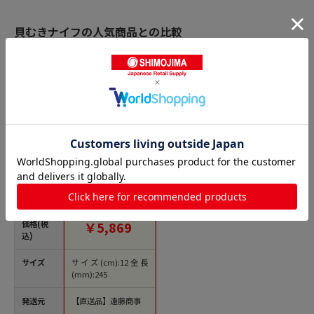
貝むきナイフの人気商品との比較
商品名
槌目 貝サキ（片
刃） 12cm 1箱（ご注
文単位1箱）【直送
品】
価格(税
￥5,869
込)
サイズ
サイズ(cm):12全長
(mm):245
発送元
【直送品】遠藤商事