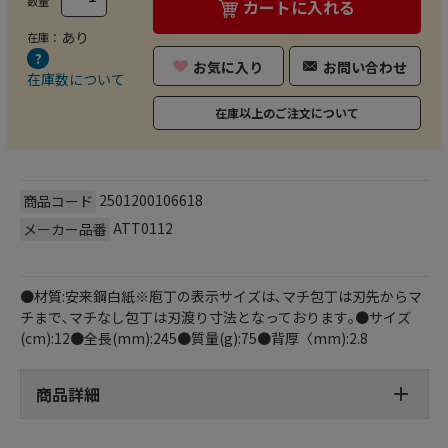
数量
カートに入れる
あり
在庫：
お気に入り
お問い合わせ
在庫数について
在庫以上のご注文について
2501200106618
商品コード
ATT0112
メーカー品番
●材質:安来鋼白紙※庖丁の表示サイズは､マチ包丁は刃先からマ
チまで､マチなし包丁は刃渡り寸法となっております｡●サイズ
(cm):12●全長(mm):245●質量(g):75●背厚〈mm):2.8
商品詳細