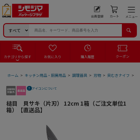
会員登録
カート
メニュー
クーポン
カテゴリから探す
お気に入り
購入履歴
ホーム
>
キッチン用品・厨房用品
>
調理器具
>
刃物
>
貝むきナイフ
>
槌
アイコンについて
槌目 貝サキ（片刃） 12cm 1箱（ご注文単位1
箱）【直送品】