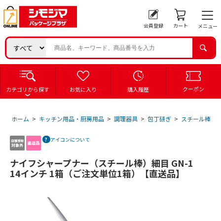
会員登録
カート
メニュー
クーポン
カテゴリから探す
お気に入り
購入履歴
ホーム
>
キッチン用品・厨房用品
>
調理器具
>
包丁研ぎ
>
スチール棒
>
アイコンについて
ナイフシャープナー（スチール棒）細目 GN-1
14インチ 1箱（ご注文単位1箱）【直送品】