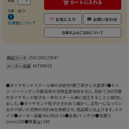
数量
カートに入れる
あり
在庫：
お気に入り
お問い合わせ
在庫数について
在庫以上のご注文について
2501200123547
商品コード
AST84023
メーカー品番
●ダイヤモンドスチール棒の決定判!!庖丁研ぎに大変革!!●ドイ
ツ･ゾーリンゲンの数百年の刃物生産技術を元に､初めて200万個
のダイヤモンド粒子を一本のスチール棒に加工することに成功し
ました｡●ダイヤモンド粒子がきわめて細かく､又均一になってい
るので研いだ刃物の切れ味を持続させ､高品質に仕上げます｡※ド
イツ●メーカー品番:No.5810-23●全長(インチ):9●刃渡り
(mm):230●質量(g):180