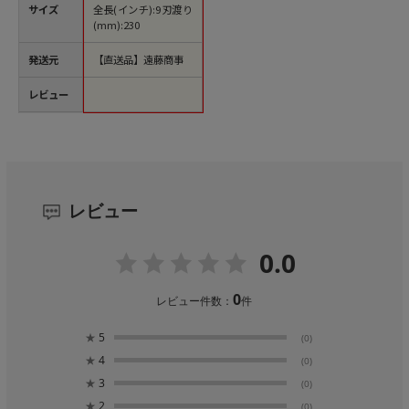
サイズ
全長(インチ):9刃渡り
(mm):230
発送元
【直送品】遠藤商事
レビュー
レビュー
0.0
0
レビュー件数：
件
★
5
(0)
★
4
(0)
★
3
(0)
★
2
(0)