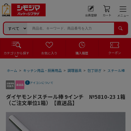
会員登録
カート
メニュー
クーポン
カテゴリから探す
お気に入り
購入履歴
ホーム
>
キッチン用品・厨房用品
>
調理器具
>
包丁研ぎ
>
スチール棒
>
アイコンについて
ダイヤモンドスチール棒 9インチ №5810-23 1箱
（ご注文単位1箱）【直送品】