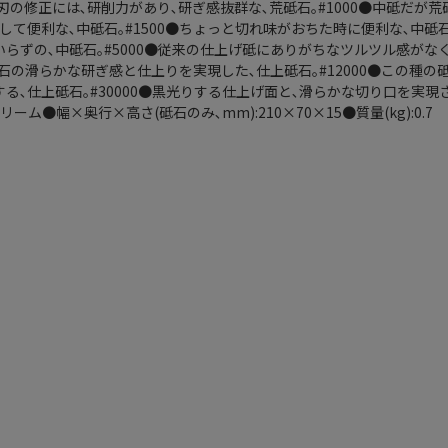
け刃の修正には､研削力があり､研ぎ感抜群な､荒砥石｡#1000●中砥だが
て便利な､中砥石｡#1500●ちょっと切れ味がおちた時に便利な､中砥石
らずの､中砥石｡#5000●従来の仕上げ砥にありがちなツルツル感がな
然砥石の滑らかな研ぎ感と仕上りを実現した､仕上砥石｡#12000●この種
る､仕上砥石｡#30000●黒光りする仕上げ面と､滑らかな切り口を実現
リーム●幅×奥行×高さ(砥石のみ､mm):210×70×15●質量(kg):0.7