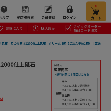
0
ヘルプ
実店舗検索
会員登録
ログイン
カート
クイックオーダー
お気に入り
購入履歴
商品コード注文
砥石 刃の黒幕 #12000仕上砥石 クリーム 1箱（ご注文単位1箱）【直送
12000仕上砥石
発送元
遠藤商事
】
送料対策に！商品はこちら
本州
￥3,980以上で送料無料
￥3,980未満の場合￥880
北海道
込)
￥3,980以上で送料￥550
￥3,980未満の場合￥1,100