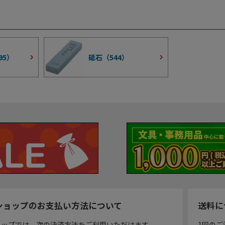
95
）
砥石（
544
）
ショップのお支払い方法について
送料に
ョップでは、次の決済方法をご利用いただけます。
1回のご