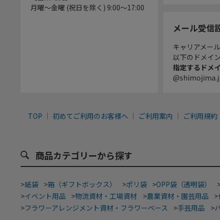
月曜～金曜 (祝日を除く) 9:00～17:00
メール受信
キャリアメー
以下のドメイ
指定するドメ
@shimojima.j
TOP
初めてご利用のお客様へ
ご利用案内
ご利用規約
商品カテゴリーから探す
>
紙袋
>
箱（ギフトボックス）
>
ポリ袋
>
OPP袋（透明袋）
>
イベント用品
>
物流資材・工場資材
>
農業資材・園芸用品
>
>
フラワーアレンジメント資材・フラワーベース
>
手芸用品
>