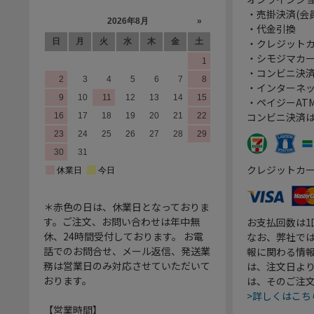
・売掛決済(会
・代金引換
・クレジット
・シモジマカ
・コンビニ決済
・インターネッ
・ペイジーATM
コンビニ決済
クレジットカ
＊赤色の日は、休業日となっておりま
す。ご注文、お問い合わせは年中無
お支払回数は
休、24時間受付しております。 お電
なお、弊社では
話でのお問合せ、メール返信、発送業
報に関わる情
務は営業日のみ対応させていただいて
は、注文日よ
おります。
は、そのご注
>詳しくはこち
【営業時間】