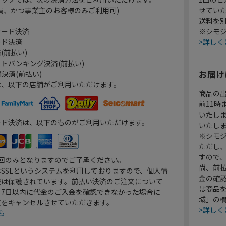
員、かつ事業主のお客様のみご利用可)
せてい
送料を
カード決済
※シモジ
ード決済
>詳しく
(前払い)
トバンキング決済(前払い)
お届け
決済(前払い)
は、以下の店舗がご利用いただけます。
商品の
前11
いたし
ード決済は、以下のものがご利用いただけます。
いたし
※シモジ
ただし
すので
1回のみとなりますのでご了承ください。
尚、前
SSLというシステムを利用しておりますので、個人情
金の確
報は保護されています。前払い決済のご注文について
は商品
り7日以内に代金のご入金を確認できなかった場合に
域」の
文をキャンセルさせていただきます。
>詳しく
ら