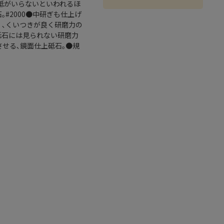
荒砥がいらないといわれるほ
｡#2000●中研ぎも仕上げ
く､くいつきが良く研磨力の
の砥石には見られない研磨力
させる､鏡面仕上砥石｡●規