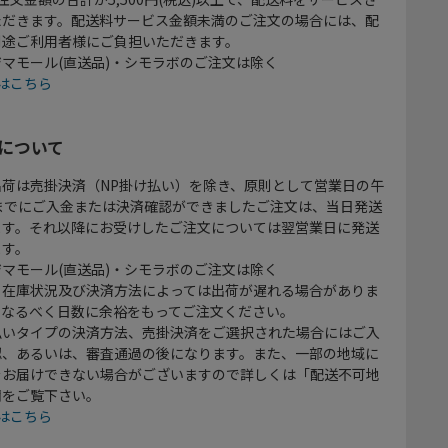
ただきます。配送料サービス金額未満のご注文の場合には、配
別途ご利用者様にご負担いただきます。
マモール(直送品)・シモラボのご注文は除く
はこちら
について
出荷は売掛決済（NP掛け払い）を除き、原則として営業日の午
時までにご入金または決済確認ができましたご注文は、当日発送
ます。それ以降にお受けしたご注文については翌営業日に発送
ます。
マモール(直送品)・シモラボのご注文は除く
、在庫状況及び決済方法によっては出荷が遅れる場合がありま
、なるべく日数に余裕をもってご注文ください。
払いタイプの決済方法、売掛決済をご選択された場合にはご入
認、あるいは、審査通過の後になります。また、一部の地域に
をお届けできない場合がございますので詳しくは「配送不可地
欄をご覧下さい。
はこちら