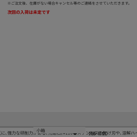
※ご注文後、在庫がない場合キャンセル等のご連絡をさせていただきます。
次回の入荷は未定です
材質
小箱
正に､強力な研削力がある､荒砥石｡#220●ステンレスの欠け刃や､溶解
アルミナ
1個（1個）