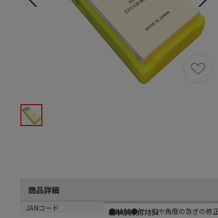
商品詳細
商品説明
メーカー品番
生産国
JANコード
●#120●欠け刃や角度の急ぎの修
ATIA909
日本
4944509307054