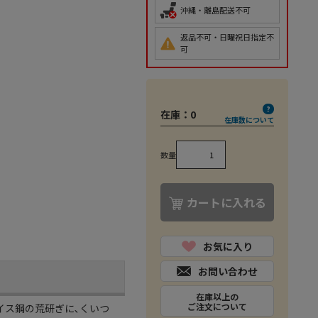
沖縄・離島配送不可
返品不可・日曜祝日指定不
可
在庫：
0
在庫数について
数量
カートに入れる
お気に入り
お問い合わせ
在庫以上の
ご注文について
ハイス鋼の荒研ぎに､くいつ