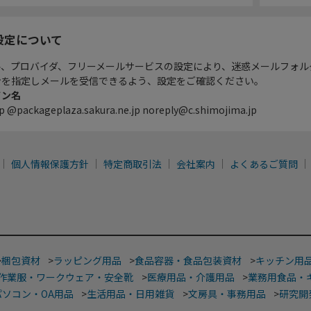
設定について
ル、プロバイダ、フリーメールサービスの設定により、迷惑メールフォル
ンを指定しメールを受信できるよう、設定をご確認ください。
イン名
p @packageplaza.sakura.ne.jp noreply@c.shimojima.jp
個人情報保護方針
特定商取引法
会社案内
よくあるご質問
>
梱包資材
>
ラッピング用品
>
食品容器・食品包装資材
>
キッチン用
作業服・ワークウェア・安全靴
>
医療用品・介護用品
>
業務用食品・
パソコン・OA用品
>
生活用品・日用雑貨
>
文房具・事務用品
>
研究開