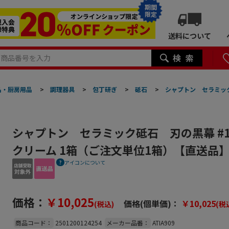
期間
限定
送料について
品・厨房用品
>
調理器具
>
包丁研ぎ
>
砥石
>
シャプトン セラミック
シャプトン セラミック砥石 刃の黒幕 #
クリーム 1箱（ご注文単位1箱）【直送品
アイコンについて
価格：
￥10,025
価格(個単価)：
￥10,025
(税込)
(税
商品コード：
2501200124254
メーカー品番：
ATIA909