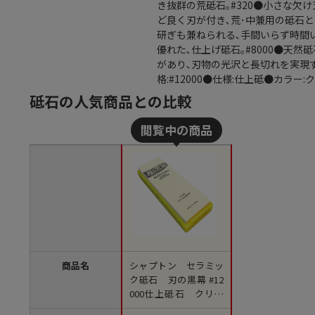
き抜群の荒砥石｡#320●小さな欠
ど良く刃が付き､荒･中兼用の砥石とし
研ぎも兼ねられる､手間いらず時間い
優れた､仕上げ砥石｡#8000●天
があり､刃物の光沢と長切れを実現す
格:#12000●仕様:仕上砥●カラー:ク
砥石の人気商品との比較
商品名
シャプトン セラミッ
ク砥石 刃の黒幕 #12
000仕上砥石 クリー
ム 1箱（ご注文単位1