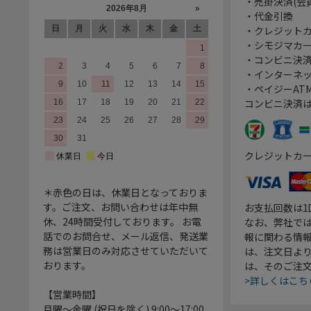
・売掛決済(会
・代金引換
・クレジット
・シモジマカ
・コンビニ決済
・インターネッ
・ペイジーATM
コンビニ決済
クレジットカ
＊赤色の日は、休業日となっておりま
す。ご注文、お問い合わせは年中無
お支払回数は
休、24時間受付しております。 お電
なお、弊社では
話でのお問合せ、メール返信、発送業
報に関わる情
務は営業日のみ対応させていただいて
は、注文日よ
おります。
は、そのご注
>詳しくはこち
【営業時間】
月曜～金曜 (祝日を除く) 9:00～17:00