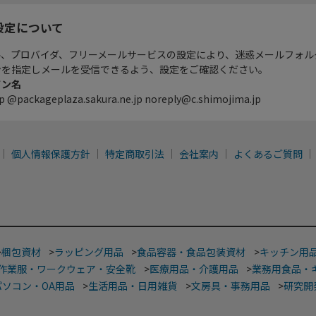
設定について
ル、プロバイダ、フリーメールサービスの設定により、迷惑メールフォル
ンを指定しメールを受信できるよう、設定をご確認ください。
イン名
p @packageplaza.sakura.ne.jp noreply@c.shimojima.jp
個人情報保護方針
特定商取引法
会社案内
よくあるご質問
>
梱包資材
>
ラッピング用品
>
食品容器・食品包装資材
>
キッチン用
作業服・ワークウェア・安全靴
>
医療用品・介護用品
>
業務用食品・
パソコン・OA用品
>
生活用品・日用雑貨
>
文房具・事務用品
>
研究開