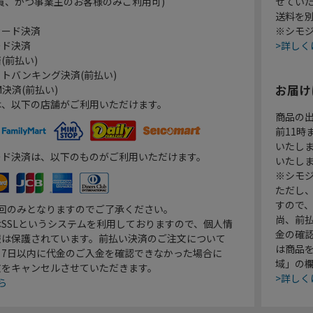
員、かつ事業主のお客様のみご利用可)
せてい
送料を
カード決済
※シモジ
ード決済
>詳しく
(前払い)
トバンキング決済(前払い)
お届け
決済(前払い)
は、以下の店舗がご利用いただけます。
商品の
前11
いたし
ード決済は、以下のものがご利用いただけます。
いたし
※シモジ
ただし
すので
1回のみとなりますのでご了承ください。
尚、前
SSLというシステムを利用しておりますので、個人情
金の確
報は保護されています。前払い決済のご注文について
は商品
り7日以内に代金のご入金を確認できなかった場合に
域」の
文をキャンセルさせていただきます。
>詳しく
ら