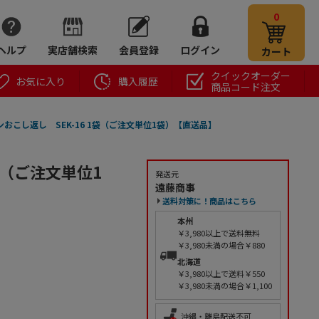
0
ヘルプ
実店舗検索
会員登録
ログイン
カート
クイックオーダー
お気に入り
購入履歴
商品コード注文
おこし返し SEK-16 1袋（ご注文単位1袋）【直送品】
袋（ご注文単位1
発送元
遠藤商事
送料対策に！商品はこちら
本州
￥3,980以上で送料無料
￥3,980未満の場合￥880
北海道
￥3,980以上で送料￥550
￥3,980未満の場合￥1,100
沖縄・離島配送不可