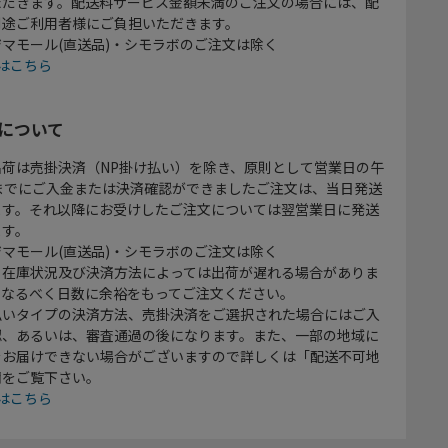
ただきます。配送料サービス金額未満のご注文の場合には、配
別途ご利用者様にご負担いただきます。
マモール(直送品)・シモラボのご注文は除く
はこちら
について
出荷は売掛決済（NP掛け払い）を除き、原則として営業日の午
時までにご入金または決済確認ができましたご注文は、当日発送
ます。それ以降にお受けしたご注文については翌営業日に発送
ます。
マモール(直送品)・シモラボのご注文は除く
、在庫状況及び決済方法によっては出荷が遅れる場合がありま
、なるべく日数に余裕をもってご注文ください。
払いタイプの決済方法、売掛決済をご選択された場合にはご入
認、あるいは、審査通過の後になります。また、一部の地域に
をお届けできない場合がございますので詳しくは「配送不可地
欄をご覧下さい。
はこちら