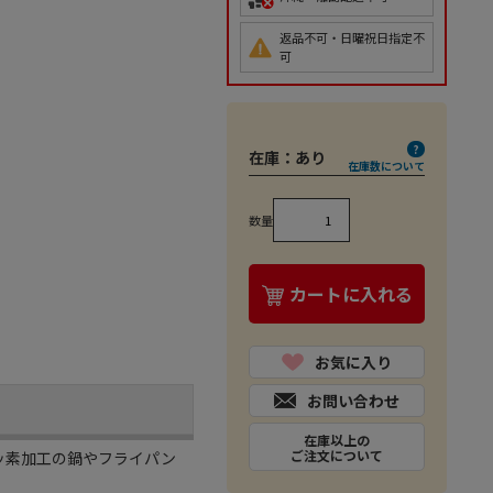
返品不可・日曜祝日指定不
可
在庫：
あり
在庫数について
数量
カートに入れる
お気に入り
お問い合わせ
在庫以上の
ご注文について
フッ素加工の鍋やフライパン