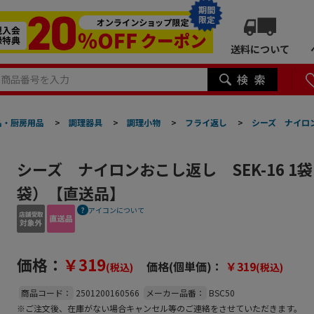
期間
限定
送料について
品・厨房用品
>
調理器具
>
調理小物
>
フライ返し
>
シーズ ナイロン
シーズ ナイロンおこし返し SEK-16 1
袋）【直送品】
アイコンについて
価格：
￥319
価格(個単価)：
￥319
(税込)
(税込)
商品コード：
2501200160566
メーカー品番：
BSC50
※ご注文後、在庫がない場合キャンセル等のご連絡をさせていただきます。