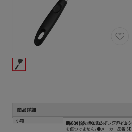
商品詳細
商品説明
メーカー品番
材質
小箱
●ハンドル:抗菌剤入ポリプロピレン
BSC50
ステンレスポリプロピレンナイロン
1個（1個）
を傷つけません｡●メーカー品番:SEK-