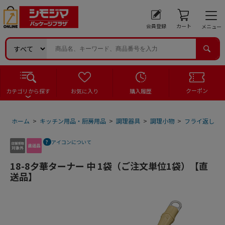
会員登録
カート
メニュー
クーポン
カテゴリから探す
お気に入り
購入履歴
ホーム
>
キッチン用品・厨房用品
>
調理器具
>
調理小物
>
フライ返し
>
アイコンについて
18-8夕華ターナー 中 1袋（ご注文単位1袋）【直
送品】