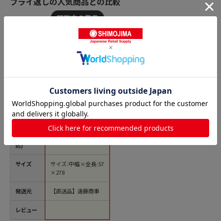
フライ返しの人気商品との比較
商品名
18-8夕華ターナー 中
1袋（ご注文単位1
袋）【直送品】
価格(税
￥899
込)
サイズ
サイズ:中幅×全長:57
×278
発送元
【直送品】遠藤商事
レビュー