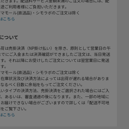
ただきます。配送料サービス金額未満のご注文の場合には、配
別途ご利用者様にご負担いただきます。
マモール(直送品)・シモラボのご注文は除く
はこちら
について
出荷は売掛決済（NP掛け払い）を除き、原則として営業日の午
時までにご入金または決済確認ができましたご注文は、当日発送
ます。それ以降にお受けしたご注文については翌営業日に発送
ます。
マモール(直送品)・シモラボのご注文は除く
、在庫状況及び決済方法によっては出荷が遅れる場合がありま
、なるべく日数に余裕をもってご注文ください。
払いタイプの決済方法、売掛決済をご選択された場合にはご入
認、あるいは、審査通過の後になります。また、一部の地域に
をお届けできない場合がございますので詳しくは「配送不可地
欄をご覧下さい。
はこちら