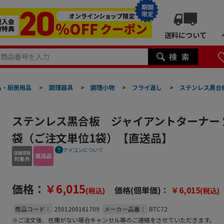
期間
限定
送料について
品・厨房用品
>
調理器具
>
調理小物
>
フライ返し
>
ステンレス黒合板
ステンレス黒合板 ジャイアントターナー 穴無
袋（ご注文単位1袋）【直送品】
アイコンについて
価格：
￥6,015
価格(個単価)：
￥6,015
(税込)
(税込)
商品コード：
2501200161709
メーカー品番：
BTC72
※ご注文後、在庫がない場合キャンセル等のご連絡をさせていただきます。