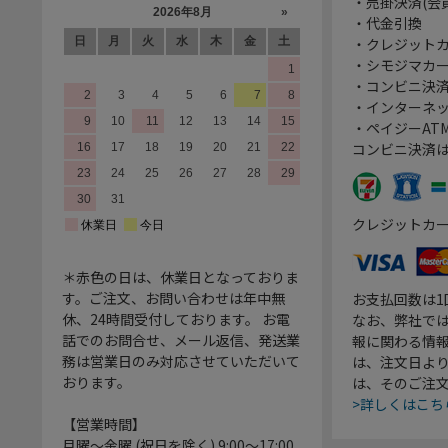
・売掛決済(会
・代金引換
・クレジット
・シモジマカ
・コンビニ決済
・インターネッ
・ペイジーATM
コンビニ決済
クレジットカ
＊赤色の日は、休業日となっておりま
す。ご注文、お問い合わせは年中無
お支払回数は
休、24時間受付しております。 お電
なお、弊社では
話でのお問合せ、メール返信、発送業
報に関わる情
務は営業日のみ対応させていただいて
は、注文日よ
おります。
は、そのご注
>詳しくはこち
【営業時間】
月曜～金曜 (祝日を除く) 9:00～17:00