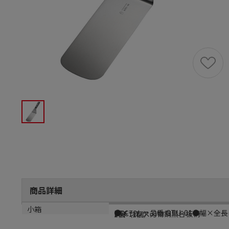
商品詳細
商品説明
メーカー品番
材質
小箱
●メーカー品番:GTU-01●幅×全長(m
BTC72
ステンレス刃物鋼黒合板柄
1個（1個）