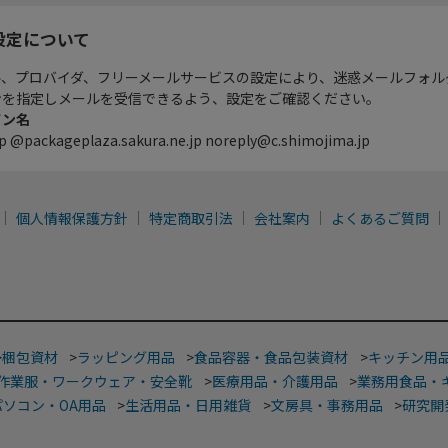
設定について
ル、プロバイダ、フリーメールサービスの設定により、迷惑メールフォル
ンを指定しメールを受信できるよう、設定をご確認ください。
イン名
p @packageplaza.sakura.ne.jp noreply@c.shimojima.jp
個人情報保護方針
特定商取引法
会社案内
よくあるご質問
>
梱包資材
>
ラッピング用品
>
食品容器・食品包装資材
>
キッチン用
作業服・ワークウェア・安全靴
>
医療用品・介護用品
>
業務用食品・
パソコン・OA用品
>
生活用品・日用雑貨
>
文房具・事務用品
>
研究開