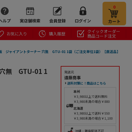
0
ヘルプ
実店舗検索
会員登録
ログイン
カート
クイックオーダー
お気に入り
購入履歴
商品コード注文
 ジャイアントターナー 穴無 GTU-01 1袋（ご注文単位1袋）【直送品】
 GTU-01 1
発送元
遠藤商事
送料対策に！商品はこちら
本州
￥3,980以上で送料無料
￥3,980未満の場合￥880
北海道
￥3,980以上で送料￥550
￥3,980未満の場合￥1,100
沖縄・離島配送不可