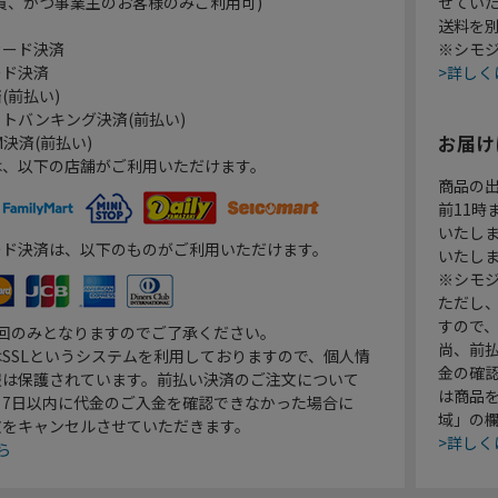
員、かつ事業主のお客様のみご利用可)
せてい
送料を
カード決済
※シモジ
ード決済
>詳しく
(前払い)
トバンキング決済(前払い)
お届け
決済(前払い)
は、以下の店舗がご利用いただけます。
商品の
前11
いたし
ード決済は、以下のものがご利用いただけます。
いたし
※シモジ
ただし
すので
1回のみとなりますのでご了承ください。
尚、前
SSLというシステムを利用しておりますので、個人情
金の確
報は保護されています。前払い決済のご注文について
は商品
り7日以内に代金のご入金を確認できなかった場合に
域」の
文をキャンセルさせていただきます。
>詳しく
ら