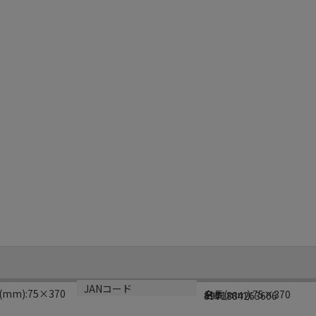
サイズ
生産国
JANコード
m):75×370
全長(mm):75×370
日本
4971884263606