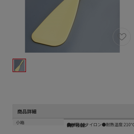
商品詳細
商品説明
メーカー品番
材質
小箱
●材質:66ナイロン●耐熱温度:210
BKH0502
66ナイロン
1個（1個）