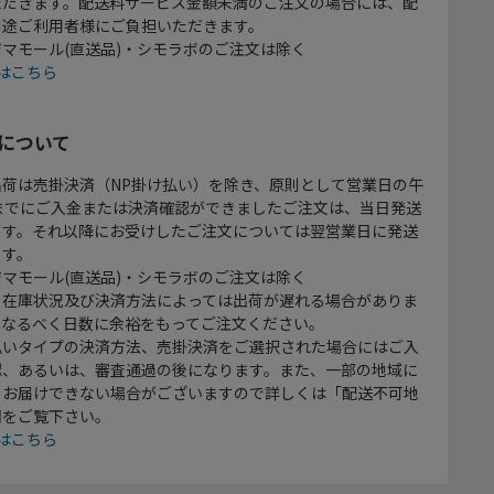
ただきます。配送料サービス金額未満のご注文の場合には、配
別途ご利用者様にご負担いただきます。
マモール(直送品)・シモラボのご注文は除く
はこちら
について
出荷は売掛決済（NP掛け払い）を除き、原則として営業日の午
時までにご入金または決済確認ができましたご注文は、当日発送
ます。それ以降にお受けしたご注文については翌営業日に発送
ます。
マモール(直送品)・シモラボのご注文は除く
、在庫状況及び決済方法によっては出荷が遅れる場合がありま
、なるべく日数に余裕をもってご注文ください。
払いタイプの決済方法、売掛決済をご選択された場合にはご入
認、あるいは、審査通過の後になります。また、一部の地域に
をお届けできない場合がございますので詳しくは「配送不可地
欄をご覧下さい。
はこちら