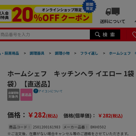
期間
限定
送料について
品・厨房用品
>
調理器具
>
調理小物
>
フライ返し
>
ホームシェフ 
ホームシェフ キッチンヘラ イエロー 1袋
袋）【直送品】
アイコンについて
価格：
￥282
価格(個単価)：
￥282
(税込)
(税込)
商品コード：
2501200161983
メーカー品番：
BKH0502
※ご注文後、在庫がない場合キャンセル等のご連絡をさせていただきます。