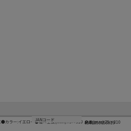
サイズ
生産国
JANコード
℃●カラー:イエロー●幅×全長(mm):75×310
全長(mm):75×310
日本
4541858058929