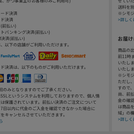
員、かつ事業主のお客様のみご利用可)
せてい
送料を
カード決済
※シモジ
ード決済
>詳しく
(前払い)
トバンキング決済(前払い)
お届け
決済(前払い)
は、以下の店舗がご利用いただけます。
商品の
前11
いたし
ード決済は、以下のものがご利用いただけます。
いたし
※シモジ
ただし
すので
1回のみとなりますのでご了承ください。
尚、前
SSLというシステムを利用しておりますので、個人情
金の確
報は保護されています。前払い決済のご注文について
は商品
り7日以内に代金のご入金を確認できなかった場合に
域」の
文をキャンセルさせていただきます。
>詳しく
ら