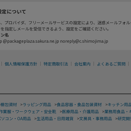
設定について
ル、プロバイダ、フリーメールサービスの設定により、迷惑メールフォル
ンを指定しメールを受信できるよう、設定をご確認ください。
イン名
p @packageplaza.sakura.ne.jp noreply@c.shimojima.jp
個人情報保護方針
特定商取引法
会社案内
よくあるご質問
>
梱包資材
>
ラッピング用品
>
食品容器・食品包装資材
>
キッチン用
作業服・ワークウェア・安全靴
>
医療用品・介護用品
>
業務用食品・
パソコン・OA用品
>
生活用品・日用雑貨
>
文房具・事務用品
>
研究開