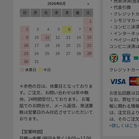
・売掛決済(会
・代金引換
・クレジット
・シモジマカ
・コンビニ決済
・インターネッ
・ペイジーATM
コンビニ決済
クレジットカ
＊赤色の日は、休業日となっておりま
す。ご注文、お問い合わせは年中無
お支払回数は
休、24時間受付しております。 お電
なお、弊社では
話でのお問合せ、メール返信、発送業
報に関わる情
務は営業日のみ対応させていただいて
は、注文日よ
おります。
は、そのご注
>詳しくはこち
【営業時間】
月曜～金曜 (祝日を除く) 9:00～17:00