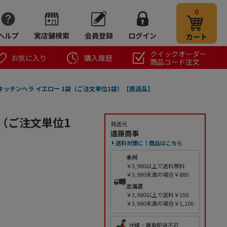
0
ヘルプ
実店舗検索
会員登録
ログイン
カート
クイックオーダー
お気に入り
購入履歴
商品コード注文
キッチンヘラ イエロー 1袋（ご注文単位1袋）【直送品】
（ご注文単位1
発送元
遠藤商事
送料対策に！商品はこちら
本州
￥3,980以上で送料無料
￥3,980未満の場合￥880
北海道
￥3,980以上で送料￥550
￥3,980未満の場合￥1,100
沖縄・離島配送不可