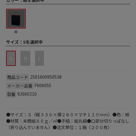
紺
サイズ：
Sを選択中
S
M
L
2501600950538
商品コード
F606055
メーカー品番
92660210
型番
●サイズ：Ｓ（縦３３０×横２６０×マチ１１０ｍｍ）●色：紺
●材質：未晒紙８０ｇ／㎡●手紐：紙丸紐●口部分切りっぱなし
（折り込んでいません）●注文単位：１箱（２００枚）