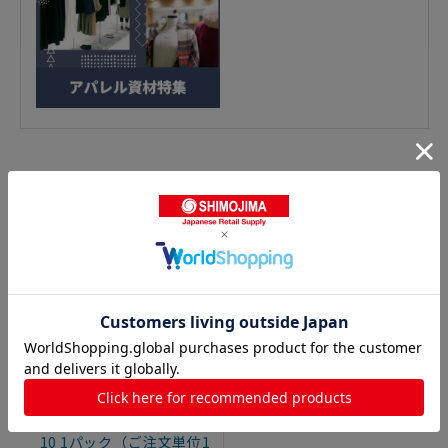
入数違い商品
1
スーパーバッグ カラー紙
手提げ袋 紺 S 50枚 926602
10 1パック（ご注文単位1