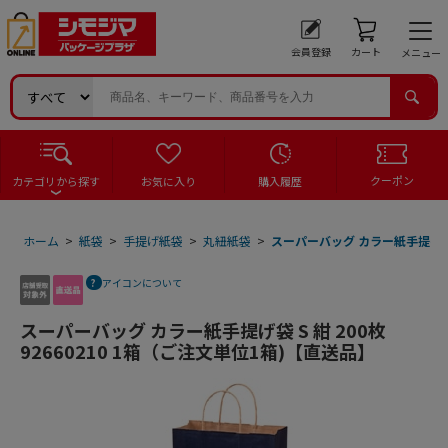
会員登録
カート
メニュー
クーポン
カテゴリから探す
お気に入り
購入履歴
ホーム
>
紙袋
>
手提げ紙袋
>
丸紐紙袋
>
スーパーバッグ カラー紙手提げ袋 S
アイコンについて
スーパーバッグ カラー紙手提げ袋 S 紺 200枚
92660210 1箱（ご注文単位1箱)【直送品】