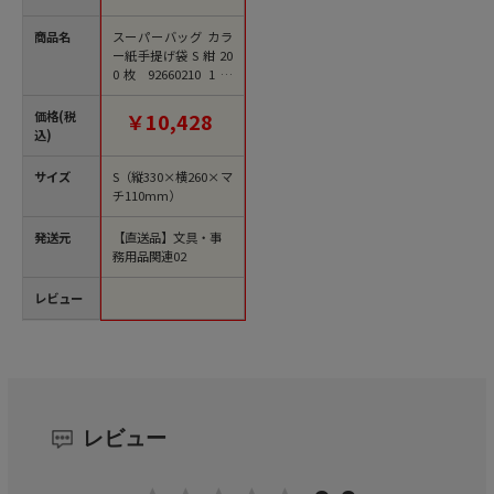
商品名
スーパーバッグ カラ
ー紙手提げ袋 S 紺 20
0枚 92660210 1箱
（ご注文単位1箱)【直
送品】
価格(税
￥10,428
込)
サイズ
S（縦330×横260×マ
チ110mm）
発送元
【直送品】文具・事
務用品関連02
レビュー
レビュー