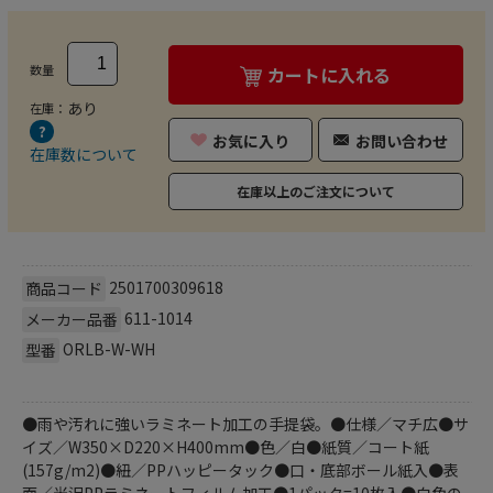
数量
カートに入れる
あり
在庫：
お気に入り
お問い合わせ
在庫数について
在庫以上のご注文について
2501700309618
商品コード
611-1014
メーカー品番
ORLB-W-WH
型番
●雨や汚れに強いラミネート加工の手提袋。●仕様／マチ広●サ
イズ／W350×D220×H400mm●色／白●紙質／コート紙
(157g/m2)●紐／PPハッピータック●口・底部ボール紙入●表