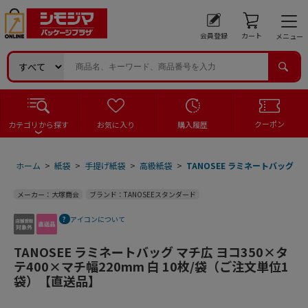
会員登録
カート
メニュー
クーポン
カテゴリから探す
お気に入り
購入履歴
ホーム
>
紙袋
>
手提げ紙袋
>
高級紙袋
>
TANOSEE ラミネートバッグ マ
メーカー：大塚商会
ブランド：TANOSEEスタンダード
アイコンについて
TANOSEE ラミネートバッグ マチ広 ヨコ350×タ
テ400×マチ幅220mm 白 10枚/袋（ご注文単位1
袋）【直送品】