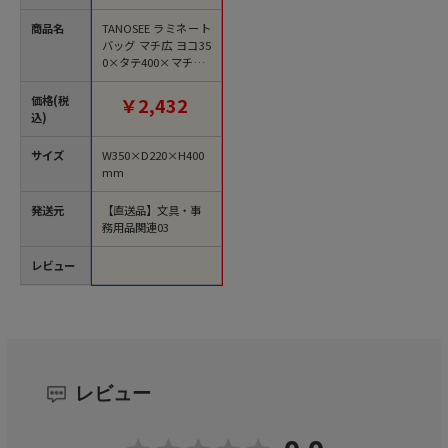
商品名
TANOSEE ラミネート
バッグ マチ広 ヨコ35
0×タテ400×マチ幅2
20mm 白 10枚/袋
（ご注文単位1袋）
価格(税
￥2,432
【直送品】
込)
サイズ
W350×D220×H400
mm
発送元
【直送品】文具・事
務用品関連03
レビュー
レビュー