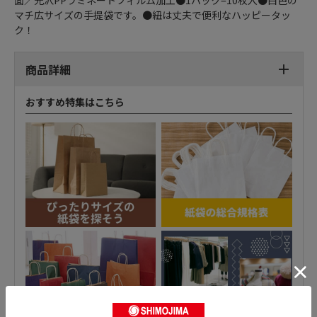
面／光沢PPラミネートフィルム加工●1パック=10枚入●白色の
マチ広サイズの手提袋です。●紐は丈夫で便利なハッピータッ
ク！
商品詳細
おすすめ特集はこちら