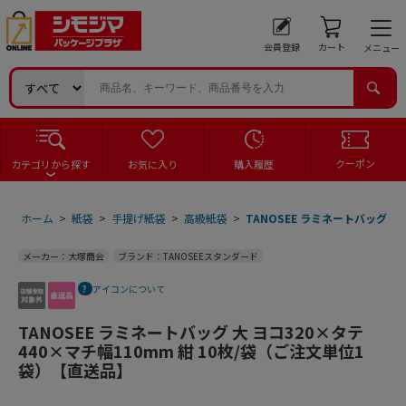
会員登録
カート
メニュー
クーポン
カテゴリから探す
お気に入り
購入履歴
ホーム
>
紙袋
>
手提げ紙袋
>
高級紙袋
>
TANOSEE ラミネートバッグ 大
メーカー：大塚商会
ブランド：TANOSEEスタンダード
アイコンについて
TANOSEE ラミネートバッグ 大 ヨコ320×タテ
440×マチ幅110mm 紺 10枚/袋（ご注文単位1
袋）【直送品】