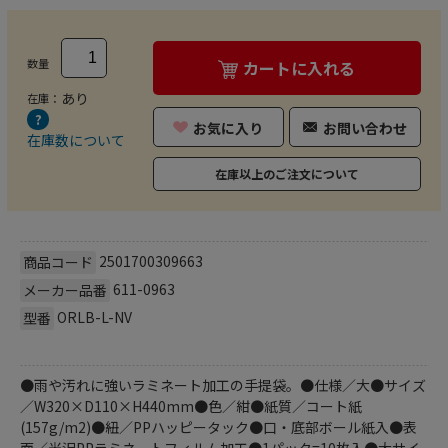
数量
カートに入れる
あり
在庫：
お気に入り
お問い合わせ
在庫数について
在庫以上のご注文について
2501700309663
商品コード
611-0963
メーカー品番
ORLB-L-NV
型番
●雨や汚れに強いラミネート加工の手提袋。●仕様／大●サイズ
／W320×D110×H440mm●色／紺●紙質／コート紙
(157g/m2)●紐／PPハッピータック●口・底部ボール紙入●表