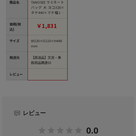
商品名
TANOSEE ラミネート
バッグ 大 ヨコ320×
タテ440×マチ幅110
mm 紺 10枚/袋（ご
注文単位1袋）【直送
価格(税
￥1,831
品】
込)
サイズ
W320×D110×H440
mm
発送元
【直送品】文具・事
務用品関連03
レビュー
レビュー
0.0