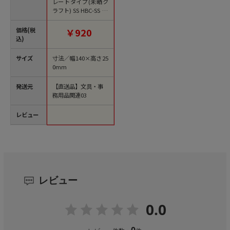
レートタイプ(未晒ク
ラフト) SS HBC-SS 20
0枚/袋（ご注文単位1
袋）【直送品】
価格(税
￥920
込)
サイズ
寸法／幅140×高さ25
0mm
発送元
【直送品】文具・事
務用品関連03
レビュー
レビュー
0.0
0