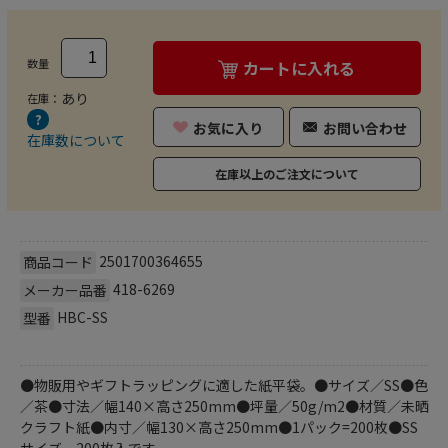
数量
カートに入れる
あり
在庫：
お気に入り
お問い合わせ
在庫数について
在庫以上のご注文について
2501700364655
商品コード
418-6269
メーカー品番
HBC-SS
型番
●物販用やギフトラッピングに適した紙平袋。●サイズ／SS●色
／茶●寸法／幅140×高さ250mm●坪量／50g/m2●材質／未晒
クラフト紙●内寸／幅130×高さ250mm●1パック=200枚●SS